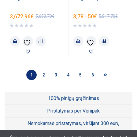
3,672.96
€
3,781.50
€
5,650.70
€
5,817.70
€
1
2
3
4
5
6
100% pinigų grąžinimas
Pristatymas per Venipak
Nemokamas pristatymas, viršijant 300 eurų