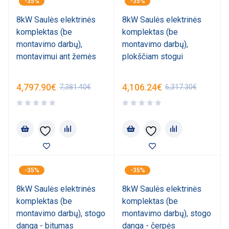
-35%
-35%
8kW Saulės elektrinės
8kW Saulės elektrinės
komplektas (be
komplektas (be
montavimo darbų),
montavimo darbų),
montavimui ant žemės
plokščiam stogui
4,797.90
€
4,106.24
€
7,381.40
€
6,317.30
€
-35%
-35%
8kW Saulės elektrinės
8kW Saulės elektrinės
komplektas (be
komplektas (be
montavimo darbų), stogo
montavimo darbų), stogo
danga - bitumas
danga - čerpės