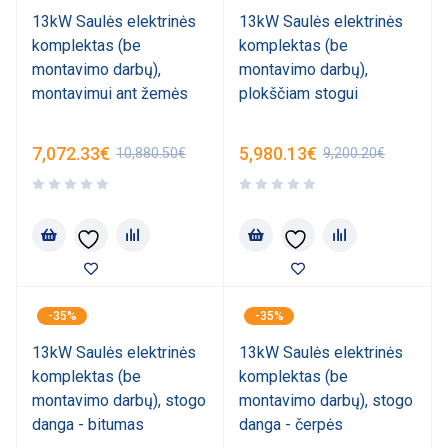
13kW Saulės elektrinės
13kW Saulės elektrinės
komplektas (be
komplektas (be
montavimo darbų),
montavimo darbų),
montavimui ant žemės
plokščiam stogui
7,072.33
€
5,980.13
€
10,880.50
€
9,200.20
€
-35%
-35%
13kW Saulės elektrinės
13kW Saulės elektrinės
komplektas (be
komplektas (be
montavimo darbų), stogo
montavimo darbų), stogo
danga - bitumas
danga - čerpės