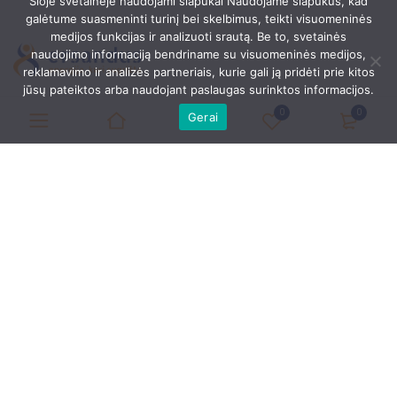
Šioje svetainėje naudojami slapukai Naudojame slapukus, kad
galėtume suasmeninti turinį bei skelbimus, teikti visuomeninės
medijos funkcijas ir analizuoti srautą. Be to, svetainės
naudojimo informaciją bendriname su visuomeninės medijos,
reklamavimo ir analizės partneriais, kurie gali ją pridėti prie kitos
jūsų pateiktos arba naudojant paslaugas surinktos informacijos.
Ersandus.lt
0
0
Gerai
Panevėžys
Reikia pagalbos?
(8-613) 31687
justinas@ersandus.lt
Pirmadienis – Penktadienis: 8:00 – 20:00
Šeštadienis – Sekmadienis: 9:00 – 18:00