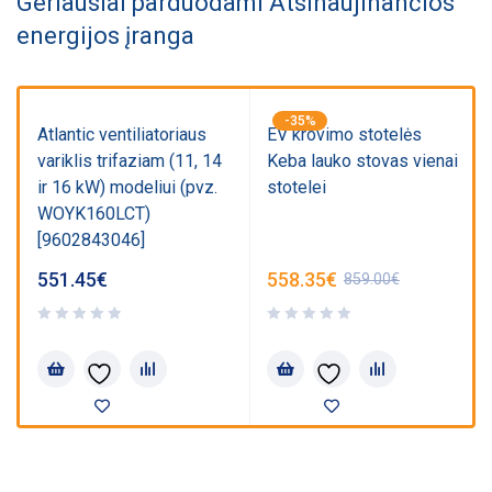
Geriausiai parduodami Atsinaujinančios
energijos įranga
-35%
Atlantic ventiliatoriaus
EV krovimo stotelės
variklis trifaziam (11, 14
Keba lauko stovas vienai
ir 16 kW) modeliui (pvz.
stotelei
)
WOYK160LCT)
[9602843046]
551.45
€
558.35
€
859.00
€