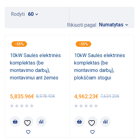
Rodyti
60
Numatytas
Rikiuoti pagal
-35%
-35%
10kW Saulės elektrinės
10kW Saulės elektrinės
komplektas (be
komplektas (be
montavimo darbų),
montavimo darbų),
montavimui ant žemės
plokščiam stogui
5,835.96
€
4,962.23
€
8,978.40
€
7,634.20
€