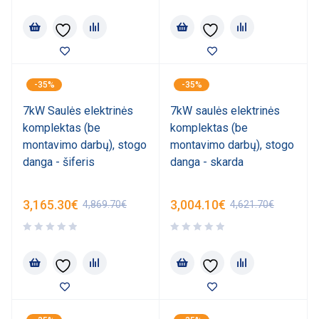
-35%
-35%
7kW Saulės elektrinės
7kW saulės elektrinės
komplektas (be
komplektas (be
montavimo darbų), stogo
montavimo darbų), stogo
danga - šiferis
danga - skarda
3,165.30
€
3,004.10
€
4,869.70
€
4,621.70
€