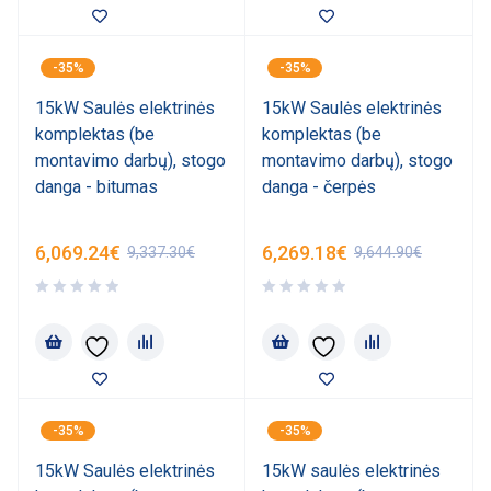
-35%
-35%
15kW Saulės elektrinės
15kW Saulės elektrinės
komplektas (be
komplektas (be
montavimo darbų), stogo
montavimo darbų), stogo
danga - bitumas
danga - čerpės
6,069.24
€
6,269.18
€
9,337.30
€
9,644.90
€
-35%
-35%
15kW Saulės elektrinės
15kW saulės elektrinės