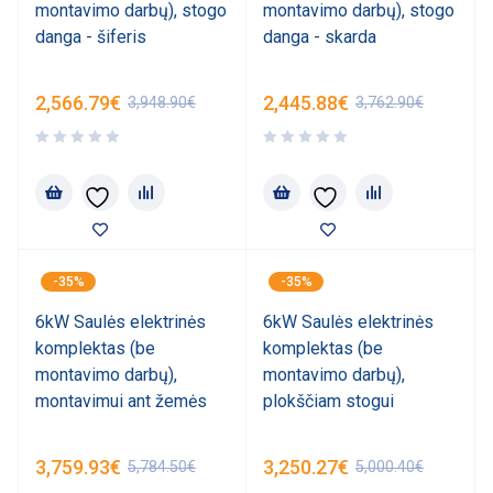
montavimo darbų), stogo
montavimo darbų), stogo
danga - šiferis
danga - skarda
2,566.79
€
2,445.88
€
3,948.90
€
3,762.90
€
-35%
-35%
6kW Saulės elektrinės
6kW Saulės elektrinės
komplektas (be
komplektas (be
montavimo darbų),
montavimo darbų),
montavimui ant žemės
plokščiam stogui
3,759.93
€
3,250.27
€
5,784.50
€
5,000.40
€