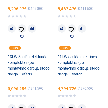
5,296.07
€
5,467.47
€
8,147.80
€
8,411.50
€
-35%
-35%
13kW Saulės elektrinės
13kW saulės elektrinės
komplektas (be
komplektas (be
montavimo darbų), stogo
montavimo darbų), stogo
danga - šiferis
danga - skarda
5,096.98
€
4,794.72
€
7,841.50
€
7,376.50
€