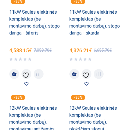
-35%
-35%
11kW Saulės elektrinės
11kW Saulės elektrinės
komplektas (be
komplektas (be
montavimo darbų), stogo
montavimo darbų), stogo
danga - šiferis
danga - skarda
4,588.15
€
4,326.21
€
7,058.70
€
6,655.70
€
-35%
-35%
12kW Saulės elektrinės
12kW Saulės elektrinės
komplektas (be
komplektas (be
montavimo darbų),
montavimo darbų),
montavimui ant žemės
plokščiam stogui