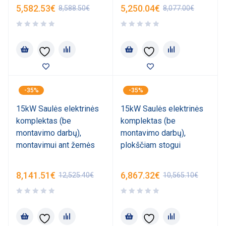
5,582.53
€
5,250.04
€
8,588.50
€
8,077.00
€
-35%
-35%
15kW Saulės elektrinės
15kW Saulės elektrinės
komplektas (be
komplektas (be
montavimo darbų),
montavimo darbų),
montavimui ant žemės
plokščiam stogui
8,141.51
€
6,867.32
€
12,525.40
€
10,565.10
€