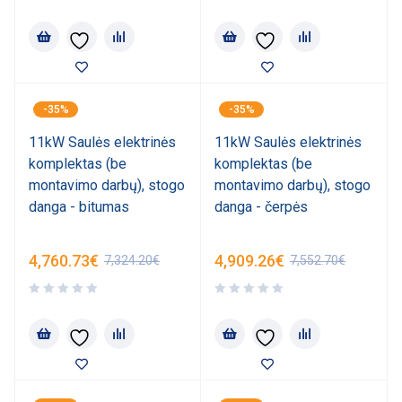
-35%
-35%
11kW Saulės elektrinės
11kW Saulės elektrinės
komplektas (be
komplektas (be
montavimo darbų), stogo
montavimo darbų), stogo
danga - bitumas
danga - čerpės
4,760.73
€
4,909.26
€
7,324.20
€
7,552.70
€