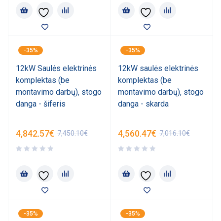
-35%
-35%
12kW Saulės elektrinės
12kW saulės elektrinės
komplektas (be
komplektas (be
montavimo darbų), stogo
montavimo darbų), stogo
danga - šiferis
danga - skarda
4,842.57
€
4,560.47
€
7,450.10
€
7,016.10
€
-35%
-35%