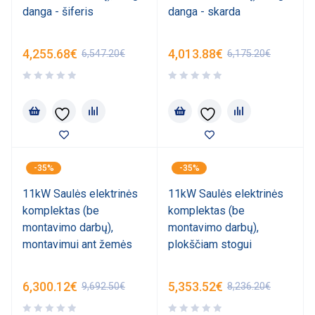
danga - šiferis
danga - skarda
4,255.68
€
4,013.88
€
6,547.20
€
6,175.20
€
-35%
-35%
11kW Saulės elektrinės
11kW Saulės elektrinės
komplektas (be
komplektas (be
montavimo darbų),
montavimo darbų),
montavimui ant žemės
plokščiam stogui
6,300.12
€
5,353.52
€
9,692.50
€
8,236.20
€