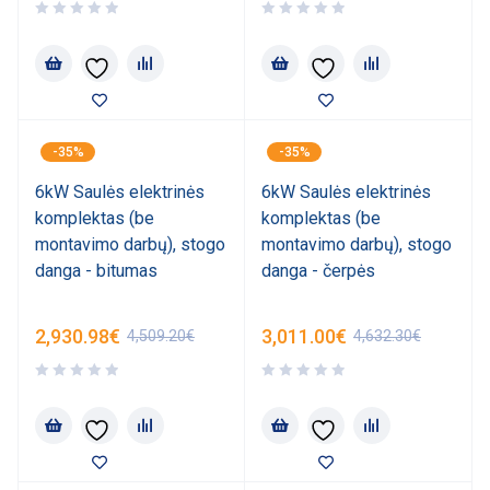
-35%
-35%
6kW Saulės elektrinės
6kW Saulės elektrinės
komplektas (be
komplektas (be
montavimo darbų), stogo
montavimo darbų), stogo
danga - bitumas
danga - čerpės
2,930.98
€
3,011.00
€
4,509.20
€
4,632.30
€