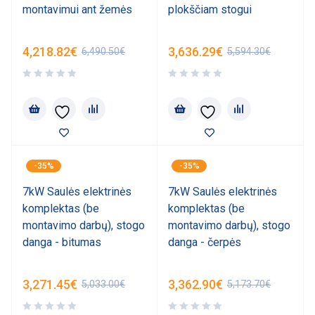
montavimui ant žemės
plokščiam stogui
4,218.82
€
3,636.29
€
6,490.50
€
5,594.30
€
-35%
-35%
7kW Saulės elektrinės
7kW Saulės elektrinės
komplektas (be
komplektas (be
montavimo darbų), stogo
montavimo darbų), stogo
danga - bitumas
danga - čerpės
3,271.45
€
3,362.90
€
5,033.00
€
5,173.70
€