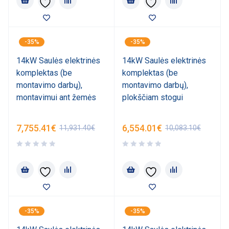
-35%
-35%
14kW Saulės elektrinės
14kW Saulės elektrinės
komplektas (be
komplektas (be
montavimo darbų),
montavimo darbų),
montavimui ant žemės
plokščiam stogui
7,755.41
€
6,554.01
€
11,931.40
€
10,083.10
€
-35%
-35%