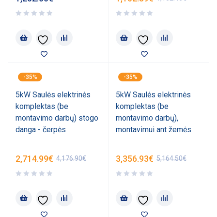
-35%
-35%
5kW Saulės elektrinės
5kW Saulės elektrinės
komplektas (be
komplektas (be
montavimo darbų) stogo
montavimo darbų),
danga - čerpės
montavimui ant žemės
2,714.99
€
3,356.93
€
4,176.90
€
5,164.50
€