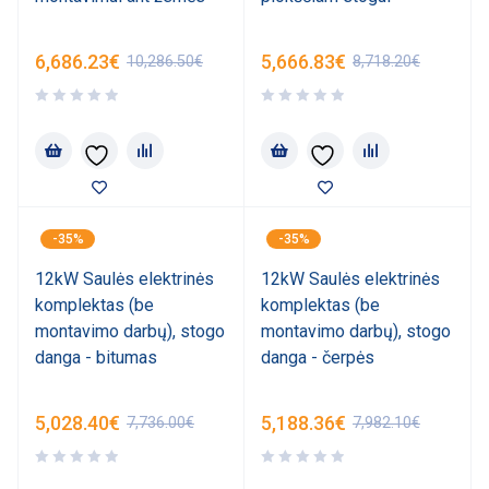
6,686.23
€
5,666.83
€
10,286.50
€
8,718.20
€
-35%
-35%
12kW Saulės elektrinės
12kW Saulės elektrinės
komplektas (be
komplektas (be
montavimo darbų), stogo
montavimo darbų), stogo
danga - bitumas
danga - čerpės
5,028.40
€
5,188.36
€
7,736.00
€
7,982.10
€