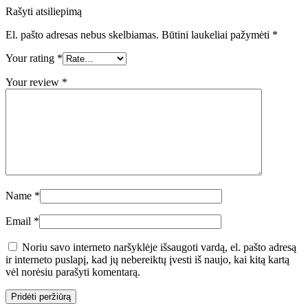
Rašyti atsiliepimą
El. pašto adresas nebus skelbiamas.
Būtini laukeliai pažymėti
*
Your rating
*
Your review
*
Name
*
Email
*
Noriu savo interneto naršyklėje išsaugoti vardą, el. pašto adresą
ir interneto puslapį, kad jų nebereiktų įvesti iš naujo, kai kitą kartą
vėl norėsiu parašyti komentarą.