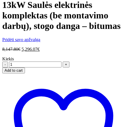
13kW Saulės elektrinės
komplektas (be montavimo
darbų), stogo danga – bitumas
Pridėti savo apžvalgą
8,147.80
€
5,296.07
€
Kiekis
13kW
Saulės
Add to cart
elektrinės
komplektas
(be
montavimo
darbų),
stogo
danga
-
bitumas
quantity