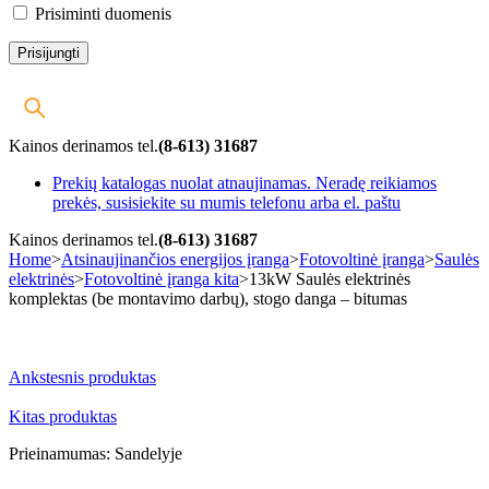
Prisiminti duomenis
Kainos derinamos tel.
(8-613) 31687
Prekių katalogas nuolat atnaujinamas. Neradę reikiamos
prekės, susisiekite su mumis telefonu arba el. paštu
Kainos derinamos tel.
(8-613) 31687
Home
>
Atsinaujinančios energijos įranga
>
Fotovoltinė įranga
>
Saulės
elektrinės
>
Fotovoltinė įranga kita
>
13kW Saulės elektrinės
komplektas (be montavimo darbų), stogo danga – bitumas
-35%
Ankstesnis produktas
Kitas produktas
Prieinamumas:
Sandelyje