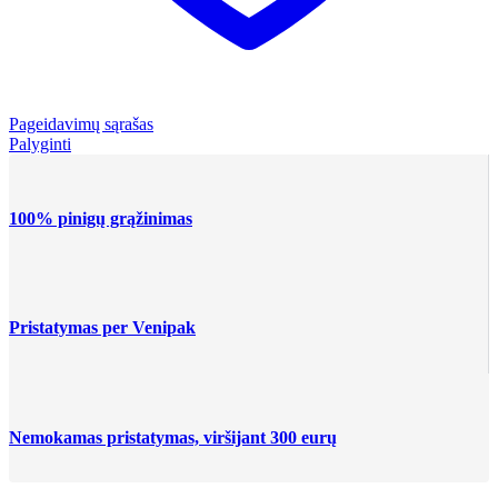
Pageidavimų sąrašas
Palyginti
100% pinigų grąžinimas
Pristatymas per Venipak
Nemokamas pristatymas, viršijant 300 eurų