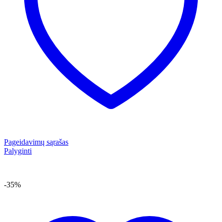
Pageidavimų sąrašas
Palyginti
-35%