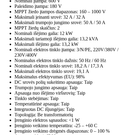
Nominali įtampa: 600 V
Paleidimo įtampa: 180 V
MPPT žiedo įtampos diapazonas: 160 – 1000 V
Maksimali įeinanti srovė: 32 A / 32 A
Maksimali trumpojo jungimo srovė: 50 A / 50 A
MPPT žiedų skaičius: 2
Nominali išėjimo galia: 12 kW
Maksimali tariamoji išėjimo galia: 13,2 kVA
Maksimali išėjimo galia: 13,2 kW
Nominali elektros tinklo įtampa: 3/N/PE, 220V/380V /
230V/400V
Nominalus elektros tinklo dažnis: 50 Hz / 60 Hz
Nominali elektros tinklo srovė: 18,2 A / 17,3 A
Maksimali elektros tinklo srovė: 19,1 A
Maksimalus efektyvumas (EU): 98%
DC srovės polių sukeitimo apsauga: Taip
Trumpojo jungimo apsauga: Taip
Apsauga nuo išėjimo viršsrovių: Taip
Tinklo stebėjimas: Taip
Temperatūrinė apsauga: Taip
Integruotas DC išjungėjas: Taip
Topologija: Be transformatorių
Įrenginio elektros sąnaudos: <1 W
Įrenginio veikimo temperatūra: -25 – +60 C
Įrenginio veikimo drėgmės diapazonas: 0 – 100 %