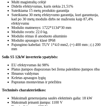
Multi magistralių celėjė
Didelis efektyvumas, kuris siekia 21,51%
Suteikiama 15 metų produkto garantija
Suteikiama 30 metų efektyvumo garantija, kuri garantuoja,
kad po 30 metų modulis dirbs ne mažesniu kaip 87,4%
efektyvumu
Modulio matmenys: 1722*1134*30 mm
Modulio svoris: 22.0 kg.
Modulio rėmas iš anoduoto aliuminio
Modulio apsaugos klasė IP68
Pajungimo kabeliai: TUV 1*4.0 mm2, (+) 400 mm ; (-) 200
mm
Solis S5 12kW inverterio ypatybės:
EU efektyvumas iki 98%
Platus įtampos diapozonas bei žema paleidimo įtampos riba
Išmanus valdymas
Keletas apsaugos lygių
Paprastas montavimas ir priežiūra
Techninės charakteristikos:
Maksimali generuojama saulės elektrinės galia: 18 kW
Maksimali įeinanti įtampa: 1100 V