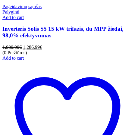
Pageidavimų sąrašas
Palyginti
Add to cart
Inverteris Solis S5 15 kW trifazis, du MPP žiedai,
98,0% efektyvumas
1,980.00
€
1,286.99
€
(0 Peržiūros)
Add to cart