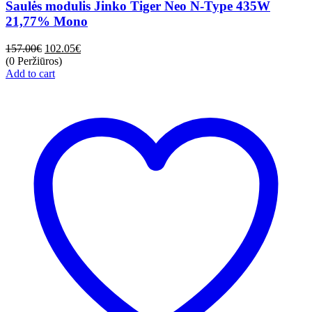
Saulės modulis Jinko Tiger Neo N-Type 435W
21,77% Mono
157.00
€
102.05
€
(0 Peržiūros)
Add to cart