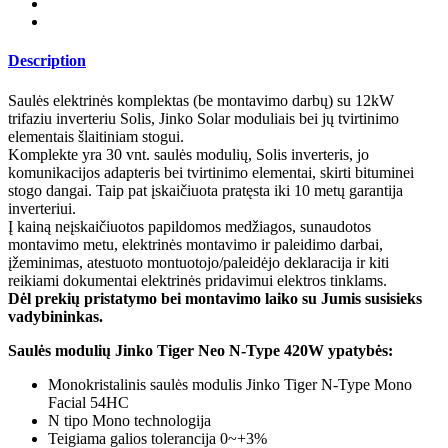
Description
Saulės elektrinės komplektas (be montavimo darbų) su 12kW
trifaziu inverteriu Solis, Jinko Solar moduliais bei jų tvirtinimo
elementais šlaitiniam stogui.
Komplekte yra 30 vnt. saulės modulių, Solis inverteris, jo
komunikacijos adapteris bei tvirtinimo elementai, skirti bituminei
stogo dangai. Taip pat įskaičiuota pratęsta iki 10 metų garantija
inverteriui.
Į kainą neįskaičiuotos papildomos medžiagos, sunaudotos
montavimo metu, elektrinės montavimo ir paleidimo darbai,
įžeminimas, atestuoto montuotojo/paleidėjo deklaracija ir kiti
reikiami dokumentai elektrinės pridavimui elektros tinklams.
Dėl prekių pristatymo bei montavimo laiko su Jumis susisieks
vadybininkas.
Saulės modulių Jinko Tiger Neo N-Type 420W ypatybės:
Monokristalinis saulės modulis Jinko Tiger N-Type Mono
Facial 54HC
N tipo Mono technologija
Teigiama galios tolerancija 0~+3%