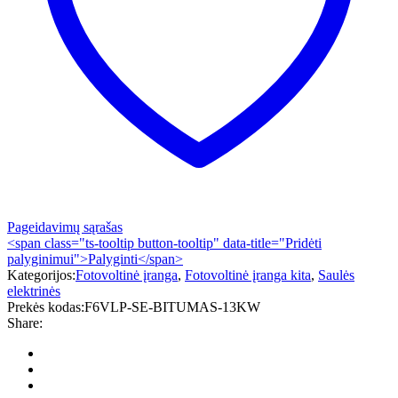
Pageidavimų sąrašas
<span class="ts-tooltip button-tooltip" data-title="Pridėti
palyginimui">Palyginti</span>
Kategorijos:
Fotovoltinė įranga
,
Fotovoltinė įranga kita
,
Saulės
elektrinės
Prekės kodas:
F6VLP-SE-BITUMAS-13KW
Share: