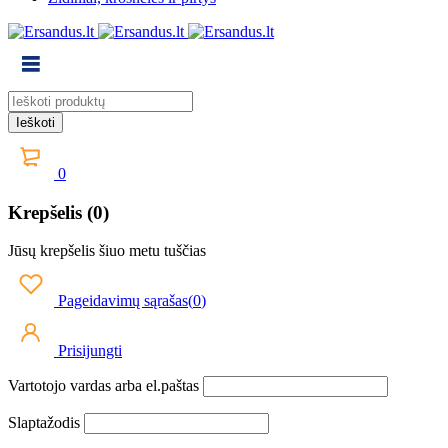
0
Krepšelis (0)
Jūsų krepšelis šiuo metu tuščias
Pageidavimų sąrašas
(
0
)
Prisijungti
Vartotojo vardas arba el.paštas
Slaptažodis