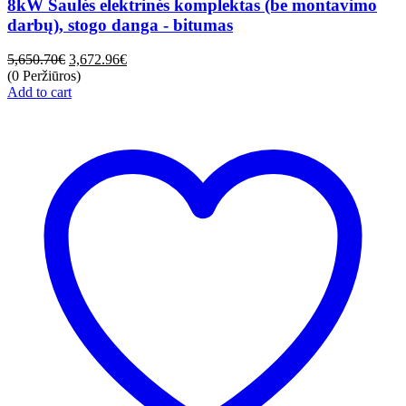
8kW Saulės elektrinės komplektas (be montavimo
darbų), stogo danga - bitumas
5,650.70
€
3,672.96
€
(0 Peržiūros)
Add to cart