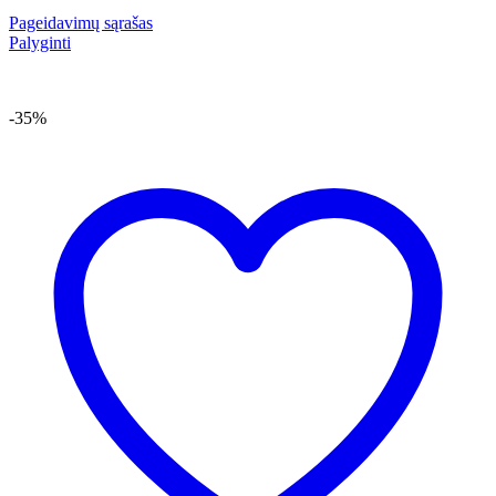
Pageidavimų sąrašas
Palyginti
-35%