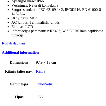
Apsaugos klasė: IP66
Vėsinimas: Naturali konvekcija
Saugos standartai: IEC 62109-1/-2, IEC62116, EN 61000-6-
1/-2/-3/-4
DC jungtis: MC4
AC jungtis: Terminalinės jungtis
Ekranas: LCD
Informacijos perdavimas: RS485; Wifi/GPRS kaip papildoma
funkcija
Rodyti daugiau
Additional information
Dimensions
97.9 × 13 cm
Kilmės šalies pav.
Kinija
Gamintojas
Jinko/Solis
Tipas
1722