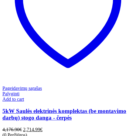
Pageidavimų sąrašas
Palyginti
Add to cart
5kW Saulės elektrinės komplektas (be montavimo
darbų) stogo danga - čerpės
4,176.90
€
2,714.99
€
(0 Peržiūros)