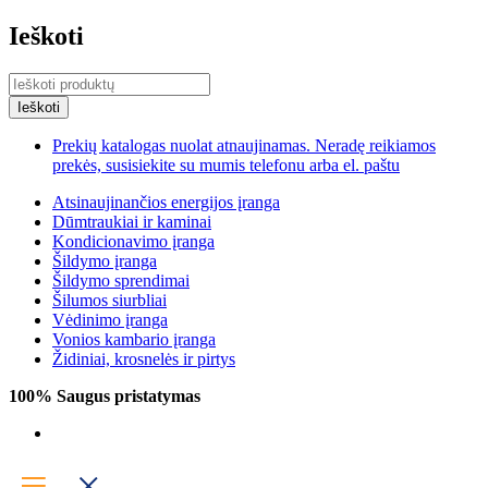
Ieškoti
Prekių katalogas nuolat atnaujinamas. Neradę reikiamos
prekės, susisiekite su mumis telefonu arba el. paštu
Atsinaujinančios energijos įranga
Dūmtraukiai ir kaminai
Kondicionavimo įranga
Šildymo įranga
Šildymo sprendimai
Šilumos siurbliai
Vėdinimo įranga
Vonios kambario įranga
Židiniai, krosnelės ir pirtys
100% Saugus pristatymas