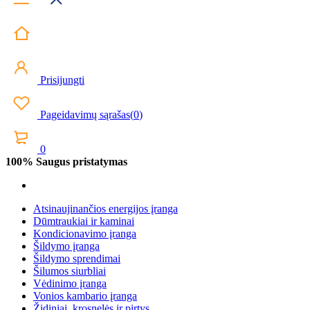
Prisijungti
Pageidavimų sąrašas
(
0
)
0
100% Saugus pristatymas
Atsinaujinančios energijos įranga
Dūmtraukiai ir kaminai
Kondicionavimo įranga
Šildymo įranga
Šildymo sprendimai
Šilumos siurbliai
Vėdinimo įranga
Vonios kambario įranga
Židiniai, krosnelės ir pirtys