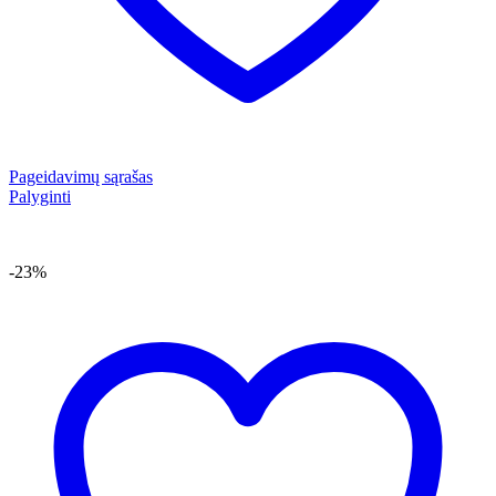
Pageidavimų sąrašas
Palyginti
-23%