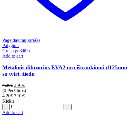
Pageidavimų sąrašas
Palyginti
Greita peržiūra
Add to cart
Metalinis difuzorius EVA2 oro ištraukimui d125mm
su tvirt. žiedu
4.20
€
3.91
€
(0 Peržiūros)
4.20
€
3.91
€
Kiekis
Quantity
Add to cart