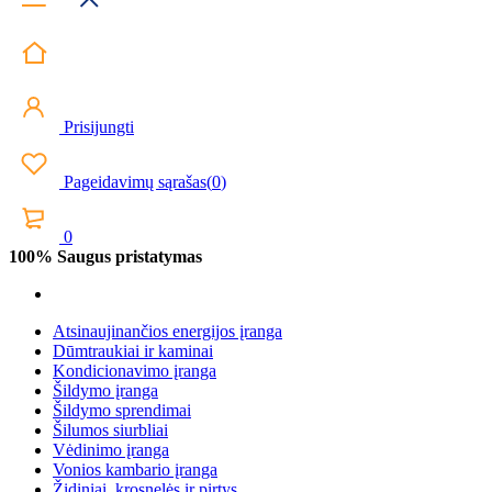
Prisijungti
Pageidavimų sąrašas
(
0
)
0
100% Saugus pristatymas
Atsinaujinančios energijos įranga
Dūmtraukiai ir kaminai
Kondicionavimo įranga
Šildymo įranga
Šildymo sprendimai
Šilumos siurbliai
Vėdinimo įranga
Vonios kambario įranga
Židiniai, krosnelės ir pirtys