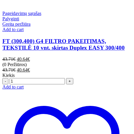
Pageidavimų sąrašas
Palyginti
Greita peržiūra
Add to cart
FT (300,400) G4 FILTRO PAKEITIMAS,
TEKSTILĖ 10 vnt. skirtas Duplex EASY 300/400
43.71
€
40.64
€
(0 Peržiūros)
43.71
€
40.64
€
Kiekis
Quantity
Add to cart