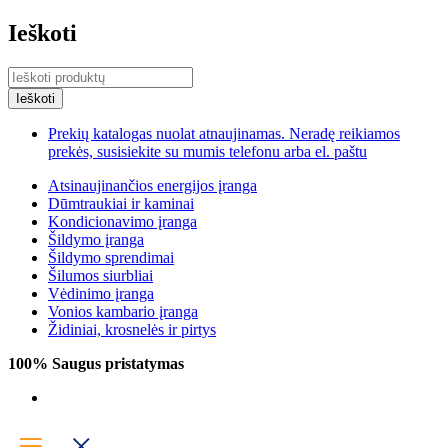
Ieškoti
Prekių katalogas nuolat atnaujinamas. Neradę reikiamos
prekės, susisiekite su mumis telefonu arba el. paštu
Atsinaujinančios energijos įranga
Dūmtraukiai ir kaminai
Kondicionavimo įranga
Šildymo įranga
Šildymo sprendimai
Šilumos siurbliai
Vėdinimo įranga
Vonios kambario įranga
Židiniai, krosnelės ir pirtys
100% Saugus pristatymas