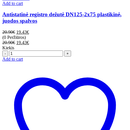
Add to cart
Antistatinė registro dežutė DN125-2x75 plastikinė,
juodos spalvos
20.90
€
19.43
€
(0 Peržiūros)
20.90
€
19.43
€
Kiekis
Quantity
Add to cart