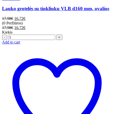
Lauko grotelės su tinkliuku VLB d160 mm, ovalios
17.98
€
16.72
€
(0 Peržiūros)
17.98
€
16.72
€
Kiekis
Quantity
Add to cart