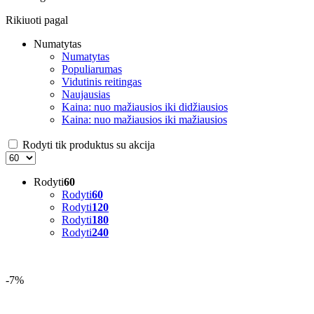
Rikiuoti pagal
Numatytas
Numatytas
Populiarumas
Vidutinis reitingas
Naujausias
Kaina: nuo mažiausios iki didžiausios
Kaina: nuo mažiausios iki mažiausios
Rodyti tik produktus su akcija
Rodyti
60
Rodyti
60
Rodyti
120
Rodyti
180
Rodyti
240
-7%