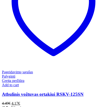
Pageidavimų sąrašas
Palyginti
Greita peržiūra
Add to cart
Atbulinis vožtuvas ortakiui RSKV-125SN
4.49
€
4.17
€