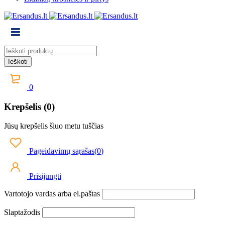
0
Krepšelis (0)
Jūsų krepšelis šiuo metu tuščias
Pageidavimų sąrašas
(
0
)
Prisijungti
Vartotojo vardas arba el.paštas
Slaptažodis