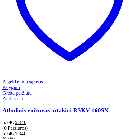
Pageidavimų sąrašas
Palyginti
Greita peržiūra
Add to cart
Atbulinis vožtuvas ortakiui RSKV-160SN
5.74
€
5.34
€
(0 Peržiūros)
5.74
€
5.34
€