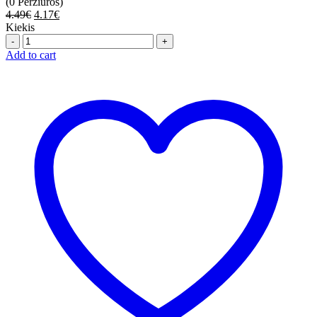
(0 Peržiūros)
4.49
€
4.17
€
Kiekis
Quantity
Add to cart