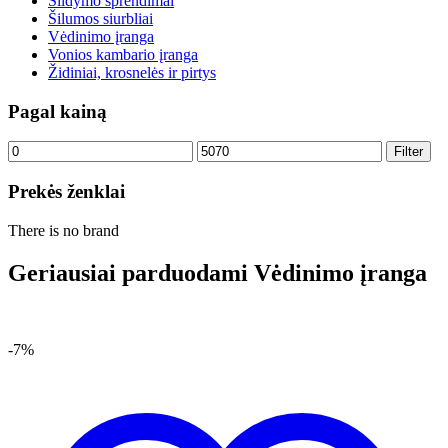
Šildymo sprendimai
Šilumos siurbliai
Vėdinimo įranga
Vonios kambario įranga
Židiniai, krosnelės ir pirtys
Pagal kainą
Min
Max
Filter
price
price
Prekės ženklai
There is no brand
Geriausiai parduodami Vėdinimo įranga
-7%