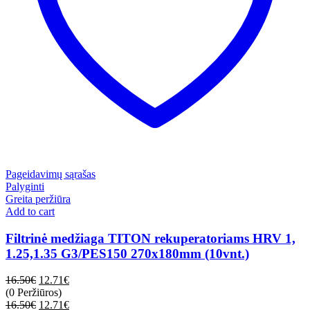
Pageidavimų sąrašas
Palyginti
Greita peržiūra
Add to cart
Filtrinė medžiaga TITON rekuperatoriams HRV 1,
1.25,1.35 G3/PES150 270x180mm (10vnt.)
16.50
€
12.71
€
(0 Peržiūros)
16.50
€
12.71
€