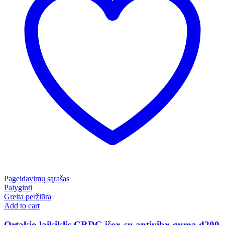
Pageidavimų sąrašas
Palyginti
Greita peržiūra
Add to cart
Ortakio laikiklis CRDG išor. su antivibr. guma d200