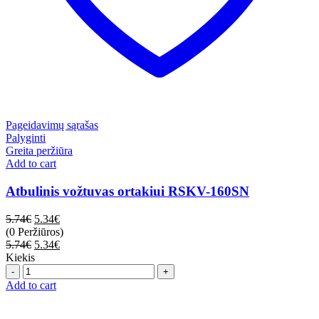
Pageidavimų sąrašas
Palyginti
Greita peržiūra
Add to cart
Atbulinis vožtuvas ortakiui RSKV-160SN
5.74
€
5.34
€
(0 Peržiūros)
5.74
€
5.34
€
Kiekis
Quantity
Add to cart