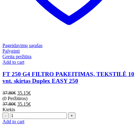
Pageidavimų sąrašas
Palyginti
Greita peržiūra
Add to cart
FT 250 G4 FILTRO PAKEITIMAS, TEKSTILĖ 10
vnt. skirtas Duplex EASY 250
37.80
€
35.15
€
(0 Peržiūros)
37.80
€
35.15
€
Kiekis
Quantity
Add to cart