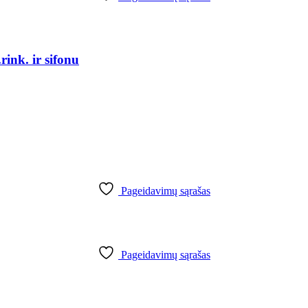
ink. ir sifonu
Pageidavimų sąrašas
Pageidavimų sąrašas