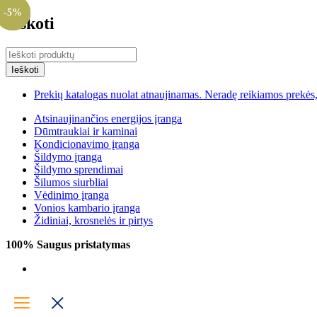
-10%
-13%
-10%
-10%
-13%
-5%
-5%
-5%
-5%
-5%
-5%
-5%
Ieškoti
Prekių katalogas nuolat atnaujinamas. Neradę reikiamos prekės, 
Atsinaujinančios energijos įranga
Dūmtraukiai ir kaminai
Kondicionavimo įranga
Šildymo įranga
Šildymo sprendimai
Šilumos siurbliai
Vėdinimo įranga
Vonios kambario įranga
Židiniai, krosnelės ir pirtys
100% Saugus pristatymas