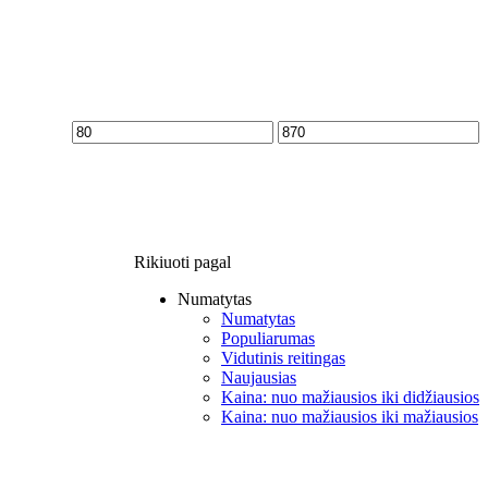
Min
Max
price
price
Rikiuoti pagal
Numatytas
Numatytas
Populiarumas
Vidutinis reitingas
Naujausias
Kaina: nuo mažiausios iki didžiausios
Kaina: nuo mažiausios iki mažiausios