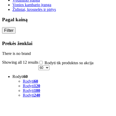
Vėdinimo įranga
Vonios kambario įranga
Židiniai, krosnelės ir pirtys
Pagal kainą
Filter
Prekės ženklai
There is no brand
Showing all 12 results
Rodyti tik produktus su akcija
Rodyti
60
Rodyti
60
Rodyti
120
Rodyti
180
Rodyti
240