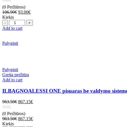
(0 Peržiūros)
106.90
€
93.00
€
Kiekis
Quantity
Add to cart
Palyginti
Palyginti
Greita peržiūra
Add to cart
ILBAGNOALESSI ONE pisuaras be valdymo sistemos, su
963.50
€
867.15
€
(0 Peržiūros)
963.50
€
867.15
€
Kiekis