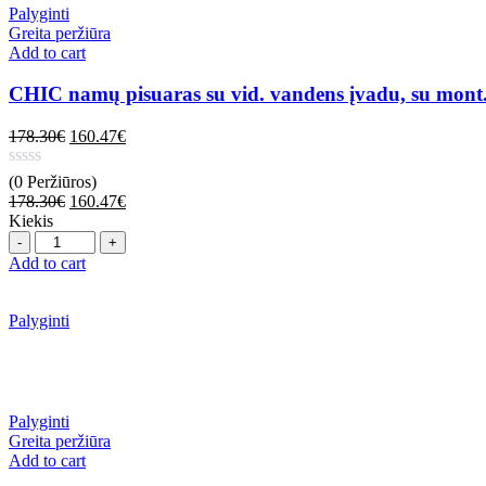
Palyginti
Greita peržiūra
Add to cart
CHIC namų pisuaras su vid. vandens įvadu, su mont.r
178.30
€
160.47
€
(0 Peržiūros)
178.30
€
160.47
€
Kiekis
Quantity
Add to cart
Palyginti
Palyginti
Greita peržiūra
Add to cart