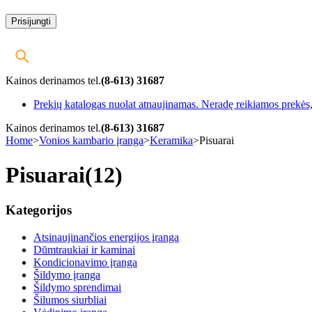
Kainos derinamos tel.
(8-613) 31687
Prekių katalogas nuolat atnaujinamas. Neradę reikiamos prekės, 
Kainos derinamos tel.
(8-613) 31687
Home
>
Vonios kambario įranga
>
Keramika
>
Pisuarai
Pisuarai
(12)
Kategorijos
Atsinaujinančios energijos įranga
Dūmtraukiai ir kaminai
Kondicionavimo įranga
Šildymo įranga
Šildymo sprendimai
Šilumos siurbliai