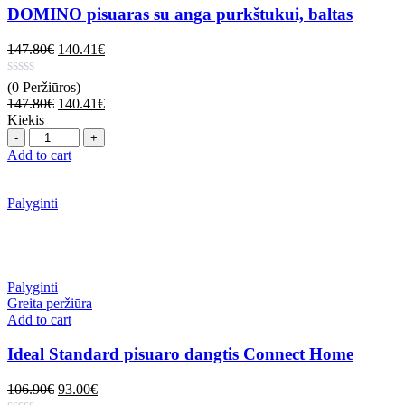
DOMINO pisuaras su anga purkštukui, baltas
147.80
€
140.41
€
(0 Peržiūros)
147.80
€
140.41
€
Kiekis
Quantity
Add to cart
Palyginti
Palyginti
Greita peržiūra
Add to cart
Ideal Standard pisuaro dangtis Connect Home
106.90
€
93.00
€