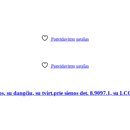
Pageidavimų sąrašas
Pageidavimų sąrašas
 dangčiu, su tvirt.prie sienos det. 8.9097.1, su LCC