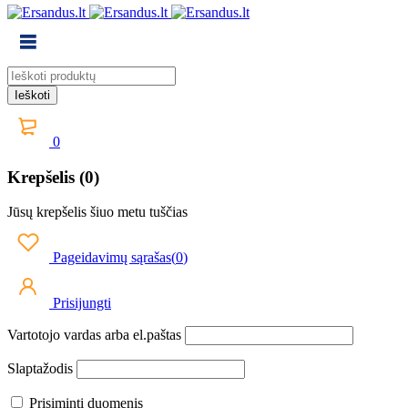
0
Krepšelis (0)
Jūsų krepšelis šiuo metu tuščias
Pageidavimų sąrašas
(
0
)
Prisijungti
Vartotojo vardas arba el.paštas
Slaptažodis
Prisiminti duomenis