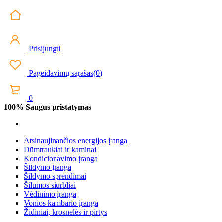
Prisijungti
Pageidavimų sąrašas
(
0
)
0
100% Saugus pristatymas
Atsinaujinančios energijos įranga
Dūmtraukiai ir kaminai
Kondicionavimo įranga
Šildymo įranga
Šildymo sprendimai
Šilumos siurbliai
Vėdinimo įranga
Vonios kambario įranga
Židiniai, krosnelės ir pirtys