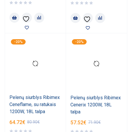
-20%
-20%
Pelenų siurblys Ribimex
Pelenų siurblys Ribimex
Ceneflame, su ratukais
Cenerix 1200W, 18L
1200W, 18L talpa
talpa
64.72
€
57.52
€
80.90
€
71.90
€