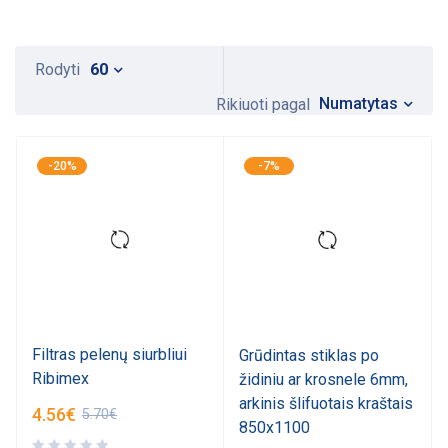
Rodyti
60
Numatytas
Rikiuoti pagal
-20%
-7%
Filtras pelenų siurbliui
Grūdintas stiklas po
Ribimex
židiniu ar krosnele 6mm,
arkinis šlifuotais kraštais
4.56
€
5.70
€
850x1100