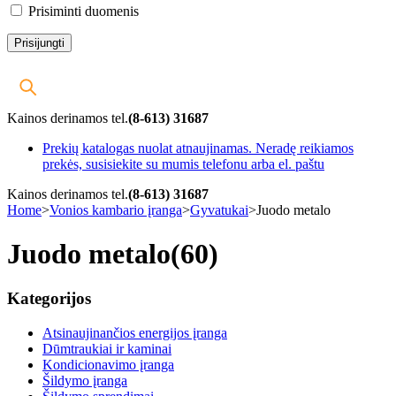
Prisiminti duomenis
Kainos derinamos tel.
(8-613) 31687
Prekių katalogas nuolat atnaujinamas. Neradę reikiamos
prekės, susisiekite su mumis telefonu arba el. paštu
Kainos derinamos tel.
(8-613) 31687
Home
>
Vonios kambario įranga
>
Gyvatukai
>
Juodo metalo
Juodo metalo
(60)
Kategorijos
Atsinaujinančios energijos įranga
Dūmtraukiai ir kaminai
Kondicionavimo įranga
Šildymo įranga