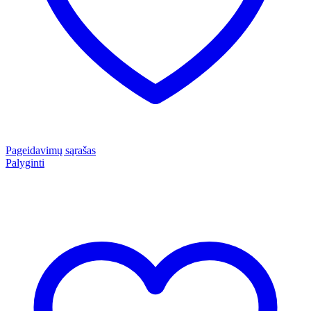
Pageidavimų sąrašas
Palyginti