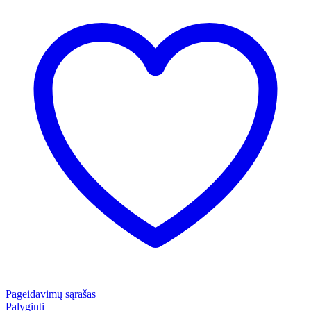
Pageidavimų sąrašas
Palyginti