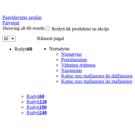
Pageidavimų sąrašas
Palyginti
Showing all 60 results
Rodyti tik produktus su akcija
Rikiuoti pagal
Numatytas
Rodyti
60
Numatytas
Populiarumas
Vidutinis reitingas
Naujausias
Kaina: nuo mažiausios iki didžiausios
Kaina: nuo mažiausios iki mažiausios
Rodyti
60
Rodyti
120
Rodyti
180
Rodyti
240