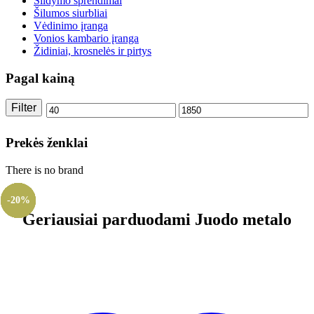
Šildymo sprendimai
Šilumos siurbliai
Vėdinimo įranga
Vonios kambario įranga
Židiniai, krosnelės ir pirtys
Pagal kainą
Filter
Min
Max
price
price
Prekės ženklai
There is no brand
-20%
-20%
-20%
-20%
-20%
-20%
-20%
Geriausiai parduodami Juodo metalo