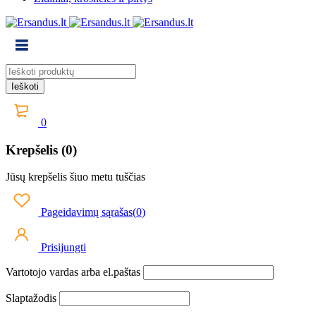
0
Krepšelis (0)
Jūsų krepšelis šiuo metu tuščias
Pageidavimų sąrašas
(
0
)
Prisijungti
Vartotojo vardas arba el.paštas
Slaptažodis