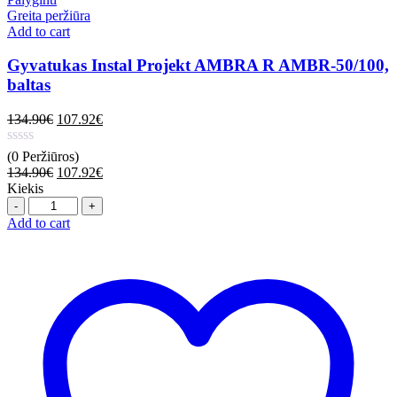
Greita peržiūra
Add to cart
Gyvatukas Instal Projekt AMBRA R AMBR-50/100,
baltas
134.90
€
107.92
€
(0 Peržiūros)
134.90
€
107.92
€
Kiekis
Quantity
Add to cart