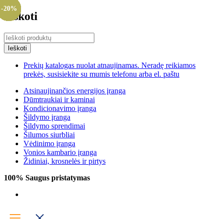
-20%
-20%
-20%
-20%
-20%
-20%
-20%
-20%
-20%
-20%
-20%
-20%
-20%
-20%
-20%
-20%
-20%
-20%
-20%
-20%
-20%
-20%
-20%
-20%
-20%
-20%
-20%
-20%
-20%
-20%
-20%
-20%
-20%
-20%
-20%
-20%
-20%
-20%
-20%
-20%
-20%
-20%
-20%
-20%
-20%
-20%
-20%
-20%
-20%
-20%
-20%
-20%
-20%
-20%
-20%
-20%
-20%
-15%
-20%
-20%
Ieškoti
Prekių katalogas nuolat atnaujinamas. Neradę reikiamos
prekės, susisiekite su mumis telefonu arba el. paštu
Atsinaujinančios energijos įranga
Dūmtraukiai ir kaminai
Kondicionavimo įranga
Šildymo įranga
Šildymo sprendimai
Šilumos siurbliai
Vėdinimo įranga
Vonios kambario įranga
Židiniai, krosnelės ir pirtys
100% Saugus pristatymas