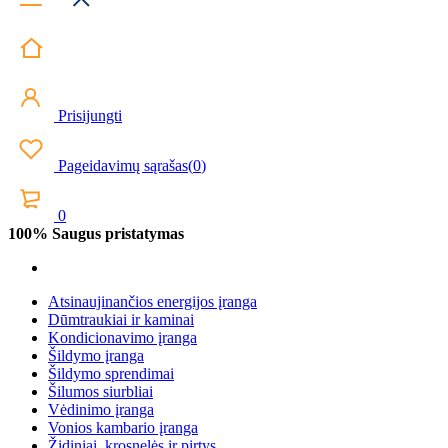
Prisijungti
Pageidavimų sąrašas
(
0
)
0
100% Saugus pristatymas
Atsinaujinančios energijos įranga
Dūmtraukiai ir kaminai
Kondicionavimo įranga
Šildymo įranga
Šildymo sprendimai
Šilumos siurbliai
Vėdinimo įranga
Vonios kambario įranga
Židiniai, krosnelės ir pirtys