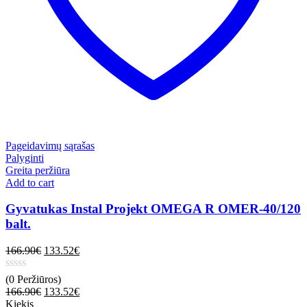
Pageidavimų sąrašas
Palyginti
Greita peržiūra
Add to cart
Gyvatukas Instal Projekt OMEGA R OMER-40/120
balt.
166.90
€
133.52
€
(0 Peržiūros)
166.90
€
133.52
€
Kiekis