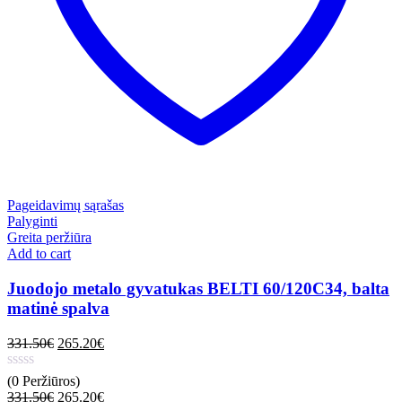
Pageidavimų sąrašas
Palyginti
Greita peržiūra
Add to cart
Juodojo metalo gyvatukas BELTI 60/120C34, balta
matinė spalva
331.50
€
265.20
€
(0 Peržiūros)
331.50
€
265.20
€