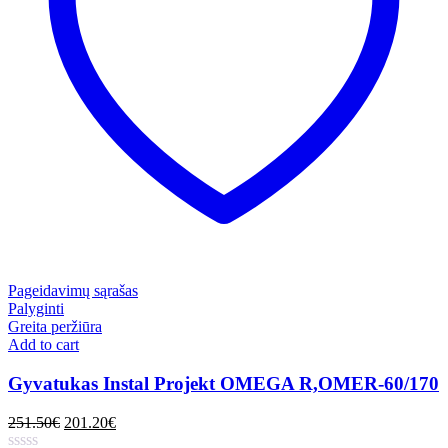
Pageidavimų sąrašas
Palyginti
Greita peržiūra
Add to cart
Gyvatukas Instal Projekt OMEGA R,OMER-60/170
251.50
€
201.20
€