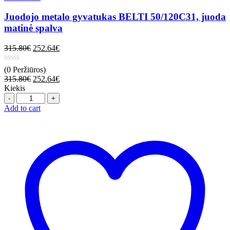
Juodojo metalo gyvatukas BELTI 50/120C31, juoda
matinė spalva
315.80
€
252.64
€
(0 Peržiūros)
315.80
€
252.64
€
Kiekis
Quantity
Add to cart