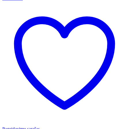
Pageidavimų sąrašas