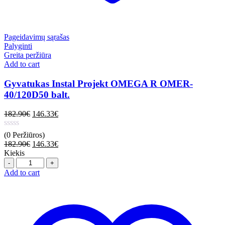
Pageidavimų sąrašas
Palyginti
Greita peržiūra
Add to cart
Gyvatukas Instal Projekt OMEGA R OMER-
40/120D50 balt.
182.90
€
146.33
€
(0 Peržiūros)
182.90
€
146.33
€
Kiekis
Quantity
Add to cart