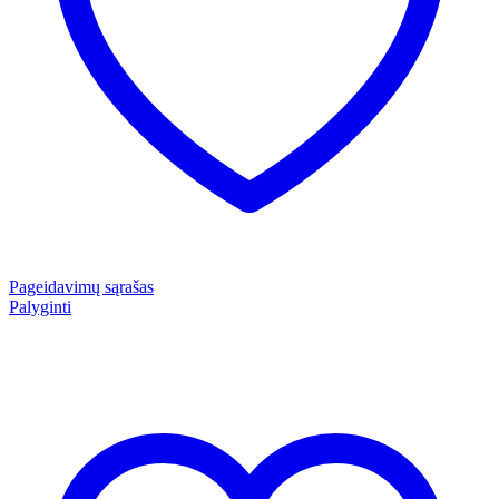
Pageidavimų sąrašas
Palyginti