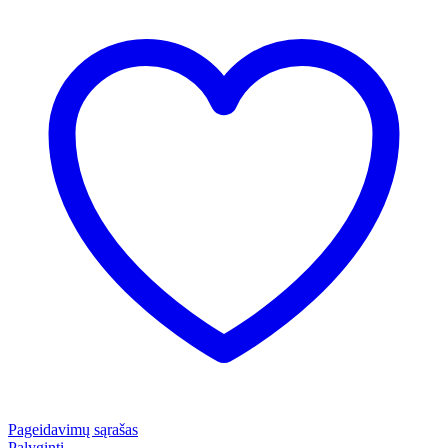
Pageidavimų sąrašas
Palyginti