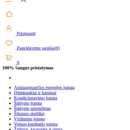
Prisijungti
Pageidavimų sąrašas
(
0
)
0
100% Saugus pristatymas
Atsinaujinančios energijos įranga
Dūmtraukiai ir kaminai
Kondicionavimo įranga
Šildymo įranga
Šildymo sprendimai
Šilumos siurbliai
Vėdinimo įranga
Vonios kambario įranga
Židiniai, krosnelės ir pirtys