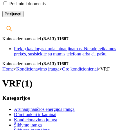
Prisiminti duomenis
Kainos derinamos tel.
(8-613) 31687
Prekių katalogas nuolat atnaujinamas. Neradę reikiamos
prekės, susisiekite su mumis telefonu arba el. paštu
Kainos derinamos tel.
(8-613) 31687
Home
>
Kondicionavimo įranga
>
Oro kondicionieriai
>
VRF
VRF
(1)
Kategorijos
Atsinaujinančios energijos įranga
Dūmtraukiai ir kaminai
Kondicionavimo įranga
Šildymo įranga