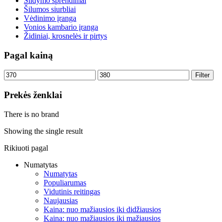
Šildymo sprendimai
Šilumos siurbliai
Vėdinimo įranga
Vonios kambario įranga
Židiniai, krosnelės ir pirtys
Pagal kainą
Min
Max
Filter
price
price
Prekės ženklai
There is no brand
Showing the single result
Rikiuoti pagal
Numatytas
Numatytas
Populiarumas
Vidutinis reitingas
Naujausias
Kaina: nuo mažiausios iki didžiausios
Kaina: nuo mažiausios iki mažiausios