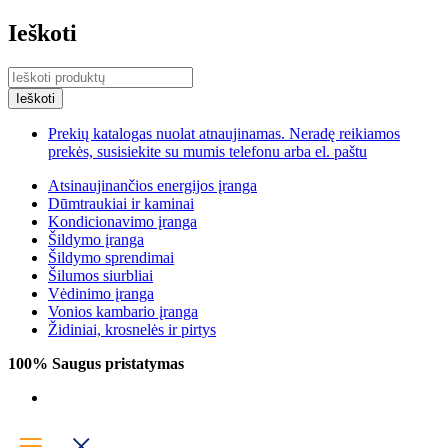
Ieškoti
Prekių katalogas nuolat atnaujinamas. Neradę reikiamos
prekės, susisiekite su mumis telefonu arba el. paštu
Atsinaujinančios energijos įranga
Dūmtraukiai ir kaminai
Kondicionavimo įranga
Šildymo įranga
Šildymo sprendimai
Šilumos siurbliai
Vėdinimo įranga
Vonios kambario įranga
Židiniai, krosnelės ir pirtys
100% Saugus pristatymas