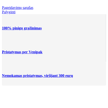
Pageidavimų sąrašas
Palyginti
100% pinigų grąžinimas
Pristatymas per Venipak
Nemokamas pristatymas, viršijant 300 eurų