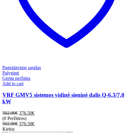
Pageidavimų sąrašas
Palyginti
Greita peržiūra
Add to cart
VRF GMV5 sistemos vidinė sieninė dalis Q-6,3/7,0
kW
502.00
€
376.50
€
(0 Peržiūros)
502.00
€
376.50
€
Kiekis