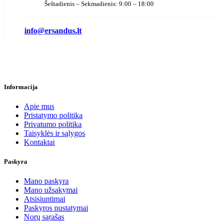
Šeštadienis – Sekmadienis: 9:00 – 18:00
info@ersandus.lt
Informacija
Apie mus
Pristatymo politika
Privatumo politika
Taisyklės ir sąlygos
Kontaktai
Paskyra
Mano paskyra
Mano užsakymai
Atsisiuntimai
Paskyros nustatymai
Norų sąrašas