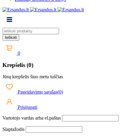
0
Krepšelis (0)
Jūsų krepšelis šiuo metu tuščias
Pageidavimų sąrašas
(
0
)
Prisijungti
Vartotojo vardas arba el.paštas
Slaptažodis