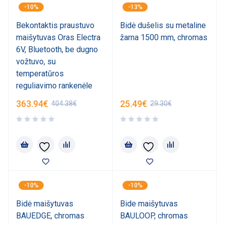
-10%
-13%
Bekontaktis praustuvo
Bidė dušelis su metaline
maišytuvas Oras Electra
žarna 1500 mm, chromas
6V, Bluetooth, be dugno
vožtuvo, su
temperatūros
reguliavimo rankenėle
363.94
€
25.49
€
404.38
€
29.30
€
-10%
-10%
Bidė maišytuvas
Bide maišytuvas
BAUEDGE, chromas
BAULOOP, chromas