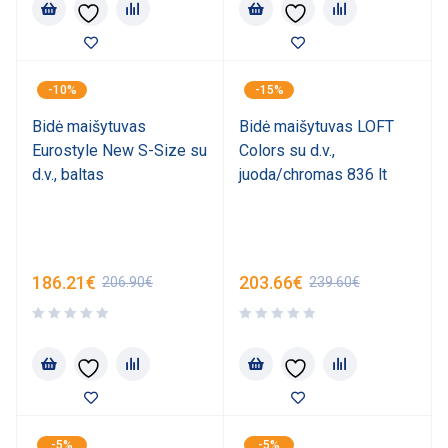
-10%
-15%
Bidė maišytuvas
Bidė maišytuvas LOFT
Eurostyle New S-Size su
Colors su d.v.,
d.v., baltas
juoda/chromas 836 lt
186.21
€
203.66
€
206.90
€
239.60
€
-5%
-5%