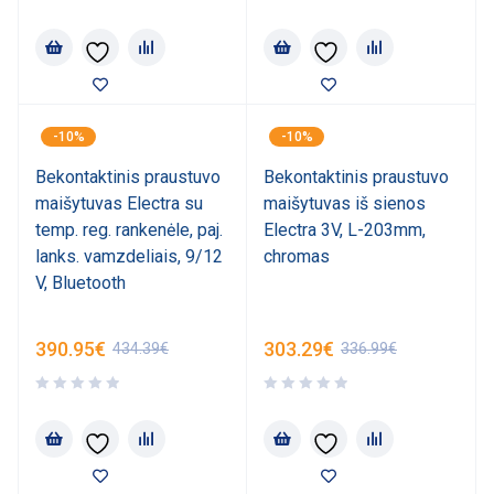
-10%
-10%
Bekontaktinis praustuvo
Bekontaktinis praustuvo
maišytuvas Electra su
maišytuvas iš sienos
temp. reg. rankenėle, paj.
Electra 3V, L-203mm,
lanks. vamzdeliais, 9/12
chromas
V, Bluetooth
390.95
€
303.29
€
434.39
€
336.99
€