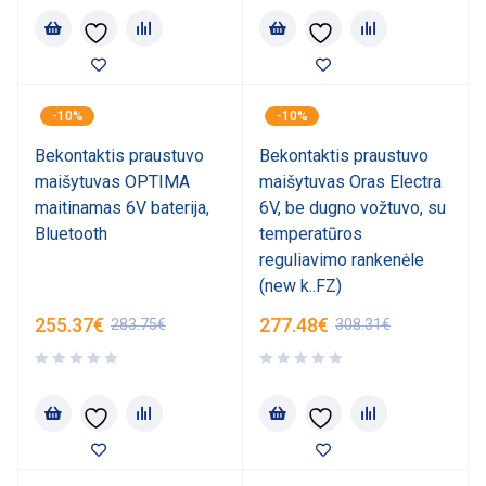
-10%
-10%
Bekontaktis praustuvo
Bekontaktis praustuvo
maišytuvas OPTIMA
maišytuvas Oras Electra
maitinamas 6V baterija,
6V, be dugno vožtuvo, su
Bluetooth
temperatūros
reguliavimo rankenėle
(new k..FZ)
255.37
€
277.48
€
283.75
€
308.31
€