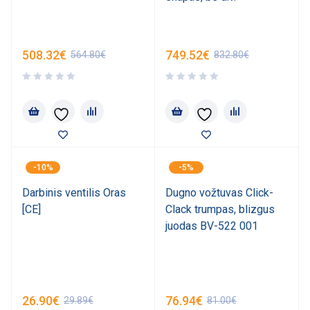
508.32
€
749.52
€
564.80
€
832.80
€
-10%
-5%
Darbinis ventilis Oras
Dugno vožtuvas Click-
[CE]
Clack trumpas, blizgus
juodas BV-522 001
26.90
€
76.94
€
29.89
€
81.00
€