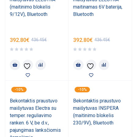
(maitinimo blokelis
maitinamas 6V baterija,
9/12V), Bluetooth
Bluetooth
392.80
€
392.80
€
436.45
€
436.45
€
-10%
-10%
Bekontaktis praustuvo
Bekontaktis praustuvo
maišytuvas Electra su
maišytuvas INSPERA
temper. reguliavimo
(maitinimo blokelis
ranken. 6 V, be d.v.,
230/9V), Bluetooth
pajungimas lanksčiomis