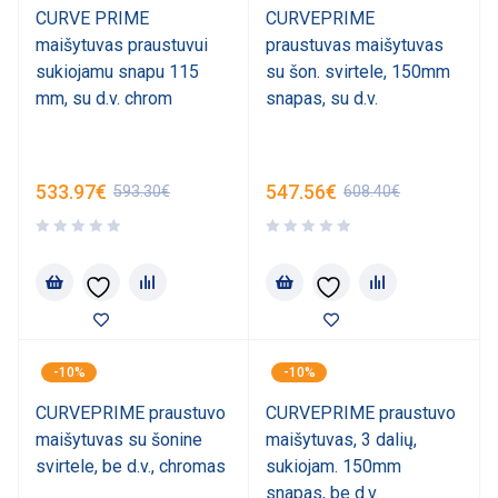
CURVE PRIME
CURVEPRIME
maišytuvas praustuvui
praustuvas maišytuvas
sukiojamu snapu 115
su šon. svirtele, 150mm
mm, su d.v. chrom
snapas, su d.v.
533.97
€
547.56
€
593.30
€
608.40
€
-10%
-10%
CURVEPRIME praustuvo
CURVEPRIME praustuvo
maišytuvas su šonine
maišytuvas, 3 dalių,
svirtele, be d.v., chromas
sukiojam. 150mm
snapas, be d.v.