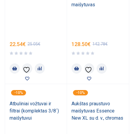
maišytuvas
22.54
€
128.50
€
25.05
€
142.78
€
-10%
-10%
Atbuliniai vožtuvai ir
Aukštas praustuvo
filtrai (komplektas 3/8`)
maišytuvas Essence
maišytuvui
New XL su d. v., chromas