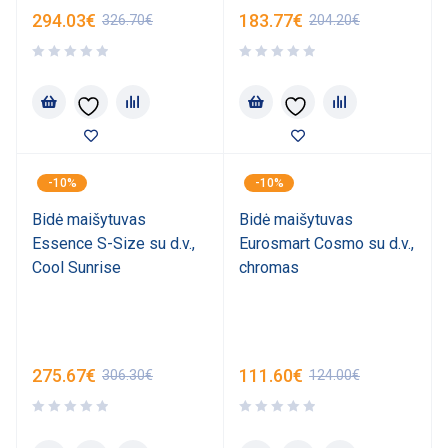
294.03
€
183.77
€
326.70
€
204.20
€
-10%
-10%
Bidė maišytuvas
Bidė maišytuvas
Essence S-Size su d.v.,
Eurosmart Cosmo su d.v.,
Cool Sunrise
chromas
275.67
€
111.60
€
306.30
€
124.00
€