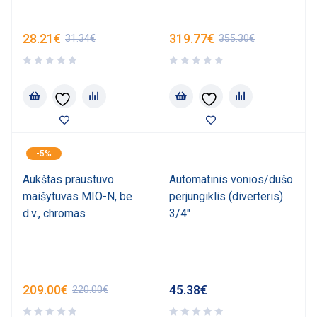
28.21
€
319.77
€
31.34
€
355.30
€
-5%
Aukštas praustuvo
Automatinis vonios/dušo
maišytuvas MIO-N, be
perjungiklis (diverteris)
d.v., chromas
3/4"
209.00
€
45.38
€
220.00
€