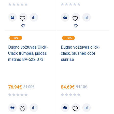
-5%
-10%
Dugno vožtuvas Click-
Dugno vožtuvas click-
Clack trumpas, juodas
clack, brushed cool
matinis BV-522 073
sunrise
76.94
€
84.69
€
81.00
€
94.10
€