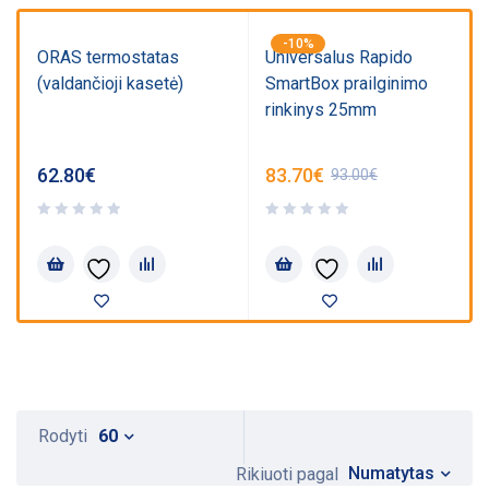
-10%
ORAS termostatas
Universalus Rapido
(valdančioji kasetė)
SmartBox prailginimo
rinkinys 25mm
62.80
€
83.70
€
93.00
€
Rodyti
60
Numatytas
Rikiuoti pagal