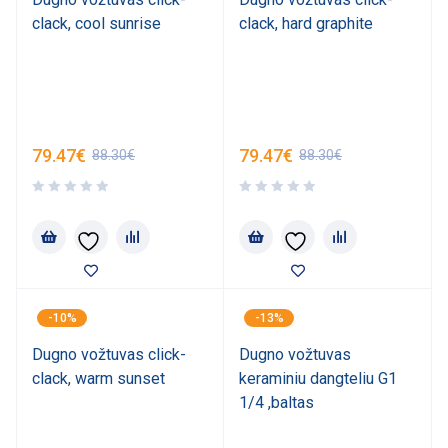
clack, cool sunrise
clack, hard graphite
79.47
€
79.47
€
88.30
€
88.30
€
-10%
-13%
Dugno vožtuvas click-
Dugno vožtuvas
clack, warm sunset
keraminiu dangteliu G1
1/4 ,baltas