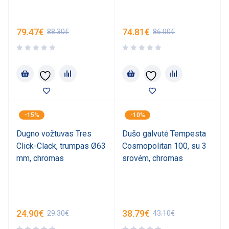
79.47
€
74.81
€
88.30
€
86.00
€
-15%
-10%
Dugno vožtuvas Tres
Dušo galvutė Tempesta
Click-Clack, trumpas Ø63
Cosmopolitan 100, su 3
mm, chromas
srovėm, chromas
24.90
€
38.79
€
29.30
€
43.10
€