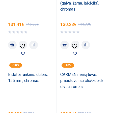
(galva, žarna, laikiklis),
chromas
131.41
€
130.23
€
146.00
€
144.70
€
-10%
-10%
Bidetta rankinis dušas,
CARMEN maišytuvas
155 mm, chromas
praustuvui su click-clack
d.v., chromas