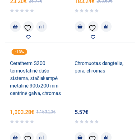
23.20
€
183.24
€
25.77
€
203.60
€
-13%
Ceratherm S200
Chromuotas dangtelis,
termostatinė dušo
pora, chromas
sistema, stačiakampė
metalinė 300x200 mm
centrinė galva, chromas
1,003.28
€
5.57
€
1,153.20
€