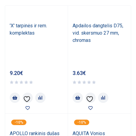
'X' tarpinės ir rem.
Apdailos dangtelis D75,
komplektas
vid. skersmuo 27 mm,
chromas
9.20
€
3.63
€
-10%
-10%
APOLLO rankinis dušas
AQUITA Vonios