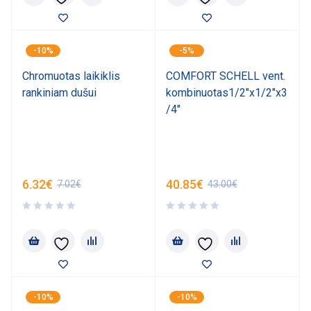
-10%
-5%
Chromuotas laikiklis
COMFORT SCHELL vent.
rankiniam dušui
kombinuotas1/2"x1/2"x3
/4"
6.32
€
40.85
€
7.02
€
43.00
€
-10%
-10%