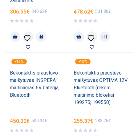
žarnelėmis
306.55
€
478.62
€
340.62
€
531.80
€
-10%
-10%
Bekontaktis praustuvo
Bekontaktis praustuvo
maišytuvas INSPERA
maišytuvas OPTIMA 12V
maitinamas 6V baterija,
Bluetooth (rekom.
Bluetooth
maitinimo blokeliai
199275; 199550)
450.30
€
255.37
€
500.34
€
283.75
€