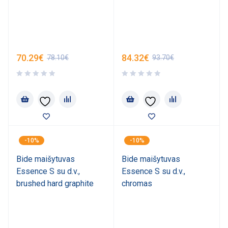
70.29
€
84.32
€
78.10
€
93.70
€
-10%
-10%
Bide maišytuvas
Bide maišytuvas
Essence S su d.v.,
Essence S su d.v.,
brushed hard graphite
chromas