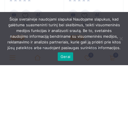
Šioje svetainėje naudojami slapukai Naudojame slapukus, kad
galėtume suasmeninti turinį bei skelbimus, teikti visuomeninės
medijos funkcijas ir analizuoti srautą. Be to, svetainės
naudojimo informaciją bendriname su visuomeninės medijos,
-10%
-13%
reklamavimo ir analizės partneriais, kurie gali ją pridėti prie kitos
jūsų pateiktos arba naudojant paslaugas surinktos informacijos.
Dušo galvutės laikiklis
Dušo komplektas
Rainshower su žiedeliu,
600mm Ideal Standard
0
0
Gerai
hard graphite
Idealrain, su muiline
61.02
€
69.16
€
67.80
€
79.50
€