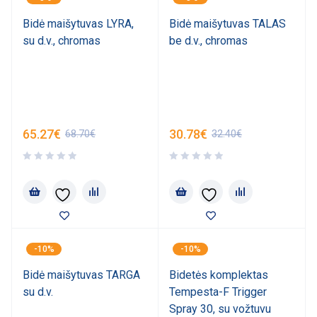
Bidė maišytuvas LYRA,
Bidė maišytuvas TALAS
su d.v., chromas
be d.v., chromas
65.27
€
30.78
€
68.70
€
32.40
€
-10%
-10%
Bidė maišytuvas TARGA
Bidetės komplektas
su d.v.
Tempesta-F Trigger
Spray 30, su vožtuvu