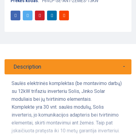
Prekės kodas:
F6VLP-SE-ANT-ZEMES-13KW
Description
Saulės elektrinės komplektas (be montavimo darbų)
su 12kW trifaziu inverteriu Solis, Jinko Solar
moduliais bei jų tvirtinimo elementais.
Komplekte yra 30 vnt. saulės modulių, Solis
inverteris, jo komunikacijos adapteris bei tvirtinimo
elementai, skirti montavimui ant žemės. Taip pat
įskaičiuota pratęsta iki 10 metų garantija inverteriui.