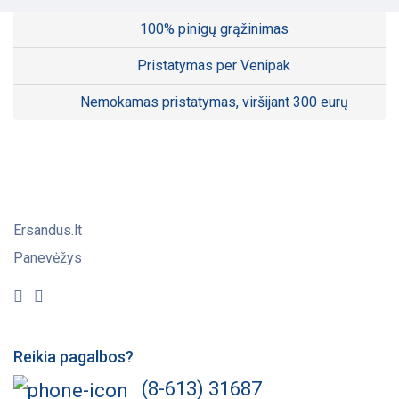
Išmanus valdymas
100% pinigų grąžinimas
Keletas apsaugos lygių
Pristatymas per Venipak
Paprastas montavimas ir priežiūra
Nemokamas pristatymas, viršijant 300 eurų
Techninės charakteristikos:
Maksimali generuojama saulės elektrinės galia: 18
kW
Maksimali įeinanti įtampa: 1100 V
Ersandus.lt
Nominali įtampa: 600 V
Panevėžys
Paleidimo įtampa: 180 V
MPPT žiedo įtampos diapazonas: 160 – 1000 V
Maksimali įeinanti srovė: 32 A / 32 A
Reikia pagalbos?
Maksimali trumpojo jungimo srovė: 50 A / 50 A
(8-613) 31687