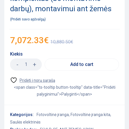
darbų), montavimui ant žemės
Pridėti savo apžvalgą
7,072.33
€
10,880.50
€
Kiekis
Add to cart
<span class="ts-tooltip button-tooltip" data-title="Pridėti
palyginimui">Palyginti</span>
Kategorijos:
Fotovoltinė įranga
,
Fotovoltinė įranga kita
,
Saulės elektrinės