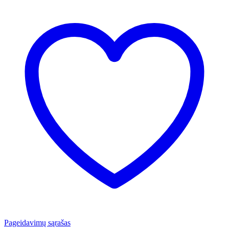
Pageidavimų sąrašas