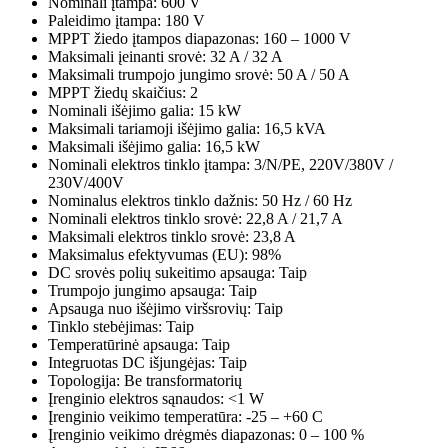
Nominali įtampa: 600 V
Paleidimo įtampa: 180 V
MPPT žiedo įtampos diapazonas: 160 – 1000 V
Maksimali įeinanti srovė: 32 A / 32 A
Maksimali trumpojo jungimo srovė: 50 A / 50 A
MPPT žiedų skaičius: 2
Nominali išėjimo galia: 15 kW
Maksimali tariamoji išėjimo galia: 16,5 kVA
Maksimali išėjimo galia: 16,5 kW
Nominali elektros tinklo įtampa: 3/N/PE, 220V/380V /
230V/400V
Nominalus elektros tinklo dažnis: 50 Hz / 60 Hz
Nominali elektros tinklo srovė: 22,8 A / 21,7 A
Maksimali elektros tinklo srovė: 23,8 A
Maksimalus efektyvumas (EU): 98%
DC srovės polių sukeitimo apsauga: Taip
Trumpojo jungimo apsauga: Taip
Apsauga nuo išėjimo viršsrovių: Taip
Tinklo stebėjimas: Taip
Temperatūrinė apsauga: Taip
Integruotas DC išjungėjas: Taip
Topologija: Be transformatorių
Įrenginio elektros sąnaudos: <1 W
Įrenginio veikimo temperatūra: -25 – +60 C
Įrenginio veikimo drėgmės diapazonas: 0 – 100 %