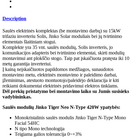
Description
Saulės elektrinės komplektas (be montavimo darbų) su 15kW
trifaziu inverteriu Solis, Jinko Solar moduliais bei jų tvirtinimo
elementais šlaitiniam stogui.
Komplekte yra 35 vnt. saulės modulių, Solis inverteris, jo
komunikacijos adapteris bei tvirtinimo elementai, skirti modulių
montavimui ant plokščio stogo. Taip pat įskaičiuota pratęsta iki 10
metų garantija inverteriui.
Į kainą neįskaičiuotos papildomos medžiagos, sunaudotos
montavimo metu, elektrinės montavimo ir paleidimo darbai,
įžeminimas, atestuoto montuotojo/paleidėjo deklaracija ir kiti
reikiami dokumentai elektrinės pridavimui elektros tinklams.
Dėl prekių pristatymo bei montavimo laiko su Jumis susisieks
vadybininkas.
Saulės modulių Jinko Tiger Neo N-Type 420W ypatybės:
Monokristalinis saulės modulis Jinko Tiger N-Type Mono
Facial 54HC
N tipo Mono technologija
Teigiama galios tolerancija 0~+3%