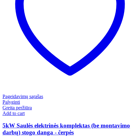
Pageidavimų sąrašas
Palyginti
Greita peržiūra
Add to cart
5kW Saulės elektrinės komplektas (be montavimo
darbų) stogo danga - čerpės