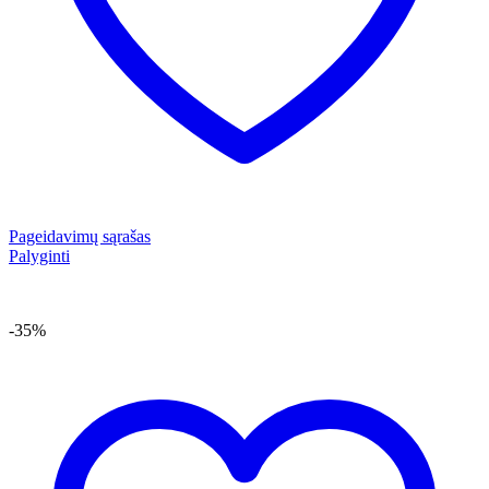
Pageidavimų sąrašas
Palyginti
-35%