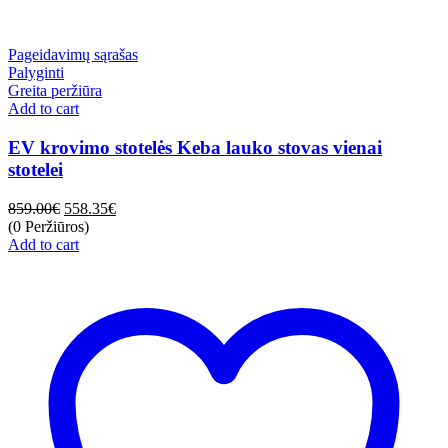
Pageidavimų sąrašas
Palyginti
Greita peržiūra
Add to cart
EV krovimo stotelės Keba lauko stovas vienai
stotelei
859.00
€
558.35
€
(0 Peržiūros)
Add to cart