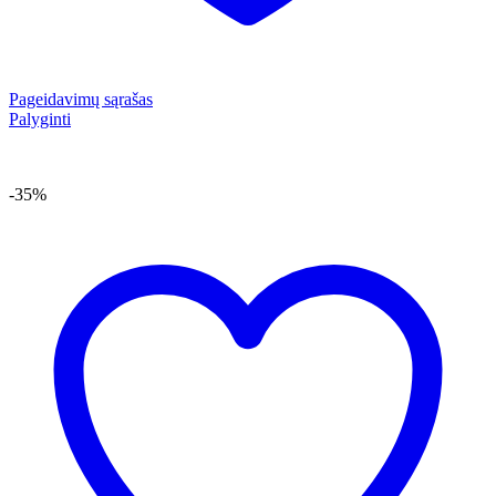
Pageidavimų sąrašas
Palyginti
-35%