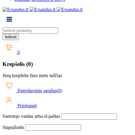
0
Krepšelis (0)
Jūsų krepšelis šiuo metu tuščias
Pageidavimų sąrašas
(
0
)
Prisijungti
Vartotojo vardas arba el.paštas
Slaptažodis