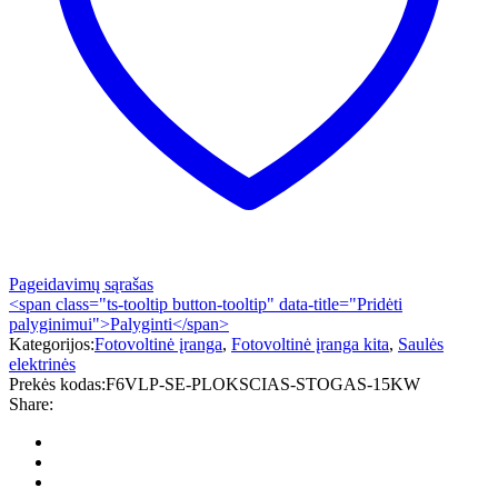
Pageidavimų sąrašas
<span class="ts-tooltip button-tooltip" data-title="Pridėti
palyginimui">Palyginti</span>
Kategorijos:
Fotovoltinė įranga
,
Fotovoltinė įranga kita
,
Saulės
elektrinės
Prekės kodas:
F6VLP-SE-PLOKSCIAS-STOGAS-15KW
Share: