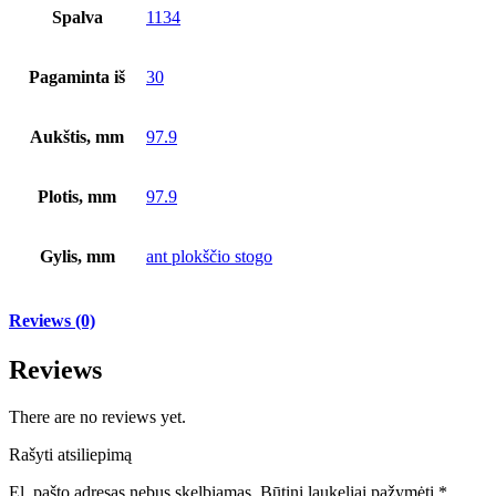
Spalva
1134
Pagaminta iš
30
Aukštis, mm
97.9
Plotis, mm
97.9
Gylis, mm
ant plokščio stogo
Reviews (0)
Reviews
There are no reviews yet.
Rašyti atsiliepimą
El. pašto adresas nebus skelbiamas.
Būtini laukeliai pažymėti
*