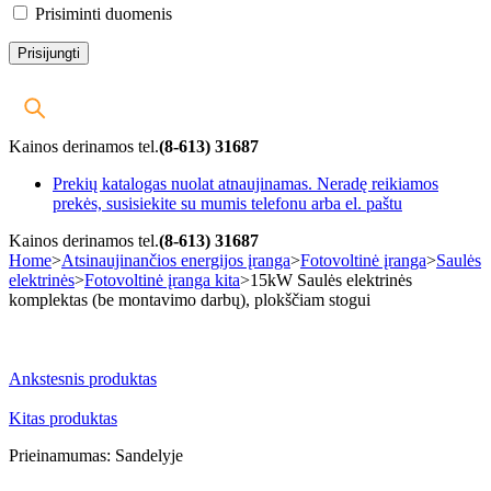
Prisiminti duomenis
Kainos derinamos tel.
(8-613) 31687
Prekių katalogas nuolat atnaujinamas. Neradę reikiamos
prekės, susisiekite su mumis telefonu arba el. paštu
Kainos derinamos tel.
(8-613) 31687
Home
>
Atsinaujinančios energijos įranga
>
Fotovoltinė įranga
>
Saulės
elektrinės
>
Fotovoltinė įranga kita
>
15kW Saulės elektrinės
komplektas (be montavimo darbų), plokščiam stogui
-35%
Ankstesnis produktas
Kitas produktas
Prieinamumas:
Sandelyje