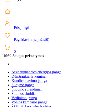
Prisijungti
Pageidavimų sąrašas
(
0
)
0
100% Saugus pristatymas
Atsinaujinančios energijos įranga
Dūmtraukiai ir kaminai
Kondicionavimo įranga
Šildymo įranga
Šildymo sprendimai
Šilumos siurbliai
Vėdinimo įranga
Vonios kambario įranga
Židiniai, krosnelės ir pirtys