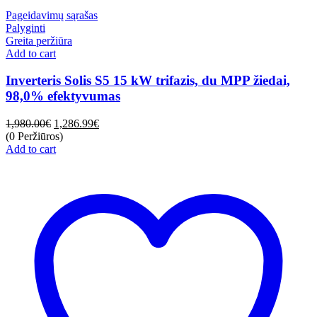
Pageidavimų sąrašas
Palyginti
Greita peržiūra
Add to cart
Inverteris Solis S5 15 kW trifazis, du MPP žiedai,
98,0% efektyvumas
1,980.00
€
1,286.99
€
(0 Peržiūros)
Add to cart