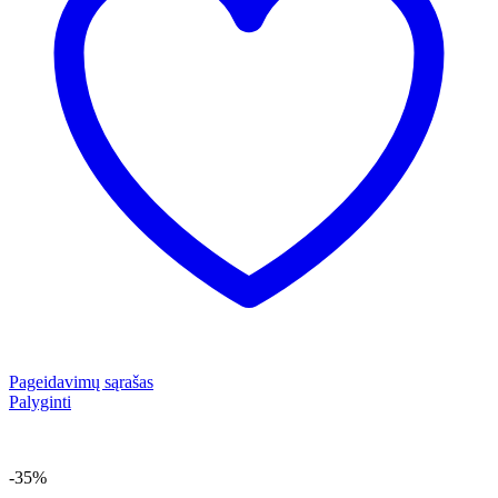
Pageidavimų sąrašas
Palyginti
-35%