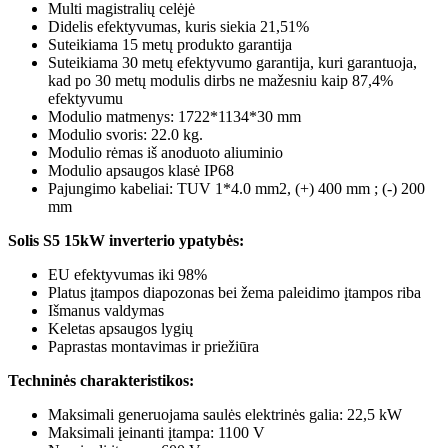
Multi magistralių celėjė
Didelis efektyvumas, kuris siekia 21,51%
Suteikiama 15 metų produkto garantija
Suteikiama 30 metų efektyvumo garantija, kuri garantuoja,
kad po 30 metų modulis dirbs ne mažesniu kaip 87,4%
efektyvumu
Modulio matmenys: 1722*1134*30 mm
Modulio svoris: 22.0 kg.
Modulio rėmas iš anoduoto aliuminio
Modulio apsaugos klasė IP68
Pajungimo kabeliai: TUV 1*4.0 mm2, (+) 400 mm ; (-) 200
mm
Solis S5 15kW inverterio ypatybės:
EU efektyvumas iki 98%
Platus įtampos diapozonas bei žema paleidimo įtampos riba
Išmanus valdymas
Keletas apsaugos lygių
Paprastas montavimas ir priežiūra
Techninės charakteristikos:
Maksimali generuojama saulės elektrinės galia: 22,5 kW
Maksimali įeinanti įtampa: 1100 V