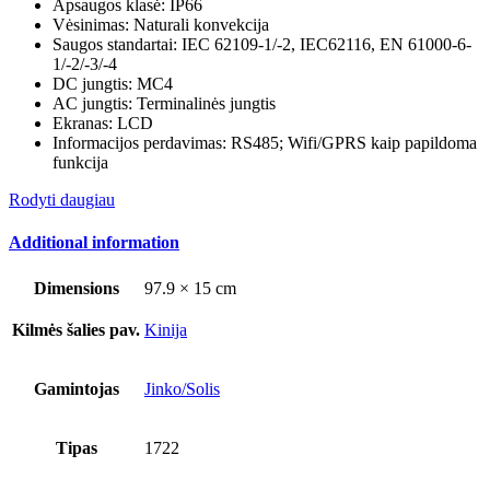
Apsaugos klasė: IP66
Vėsinimas: Naturali konvekcija
Saugos standartai: IEC 62109-1/-2, IEC62116, EN 61000-6-
1/-2/-3/-4
DC jungtis: MC4
AC jungtis: Terminalinės jungtis
Ekranas: LCD
Informacijos perdavimas: RS485; Wifi/GPRS kaip papildoma
funkcija
Rodyti daugiau
Additional information
Dimensions
97.9 × 15 cm
Kilmės šalies pav.
Kinija
Gamintojas
Jinko/Solis
Tipas
1722