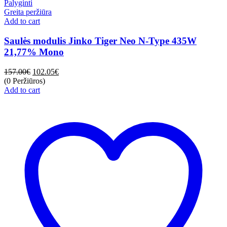
Palyginti
Greita peržiūra
Add to cart
Saulės modulis Jinko Tiger Neo N-Type 435W
21,77% Mono
157.00
€
102.05
€
(0 Peržiūros)
Add to cart