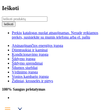
Ieškoti
Prekių katalogas nuolat atnaujinamas. Neradę reikiamos
prekės, susisiekite su mumis telefonu arba el. paštu
Atsinaujinančios energijos įranga
Dūmtraukiai ir kaminai
Kondicionavimo įranga
Šildymo įranga
Šildymo sprendimai
Šilumos siurbliai
Vėdinimo įranga
Vonios kambario įranga
Židiniai, krosnelės ir pirtys
100% Saugus pristatymas