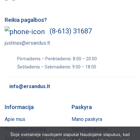
Reikia pagalbos?
(8-613) 31687
justinas@ersandus.lt
Pirmadienis – Penktadienis: 8:00 – 20:00
Šeštadienis – Sekmadienis: 9:00 – 18:00
info@ersandus.lt
Informacija
Paskyra
Apie mus
Mano paskyra
Pristatymo politika
Mano užsakymai
Šioje svetainėje naudojami slapukai Naudojame slapukus, kad
Privatumo politika
Atsisiuntimai