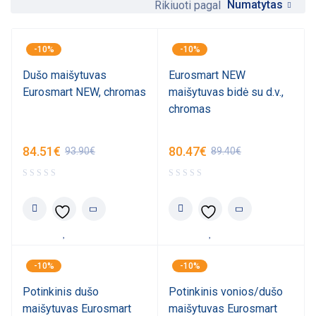
Numatytas
Rikiuoti pagal
-10%
-10%
Dušo maišytuvas
Eurosmart NEW
Eurosmart NEW, chromas
maišytuvas bidė su d.v.,
chromas
84.51
€
80.47
€
93.90
€
89.40
€
-10%
-10%
Potinkinis dušo
Potinkinis vonios/dušo
maišytuvas Eurosmart
maišytuvas Eurosmart