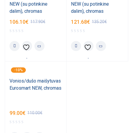
NEW (su potinkine
NEW (su potinkine
dalim), chromas
dalim), chromas
106.10
€
121.68
€
117.90
€
135.20
€
-10%
Vonios/dušo maišytuvas
Eurosmart NEW, chromas
99.00
€
110.00
€