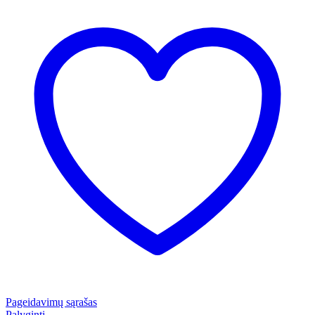
Pageidavimų sąrašas
Palyginti