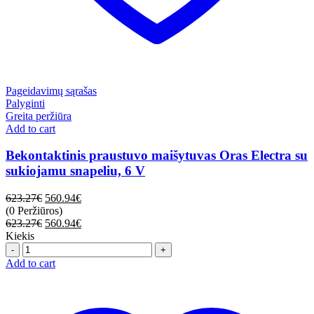
Pageidavimų sąrašas
Palyginti
Greita peržiūra
Add to cart
Bekontaktinis praustuvo maišytuvas Oras Electra su
sukiojamu snapeliu, 6 V
623.27
€
560.94
€
(0 Peržiūros)
623.27
€
560.94
€
Kiekis
Quantity
Add to cart