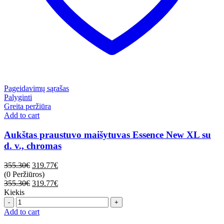
Pageidavimų sąrašas
Palyginti
Greita peržiūra
Add to cart
Aukštas praustuvo maišytuvas Essence New XL su
d. v., chromas
355.30
€
319.77
€
(0 Peržiūros)
355.30
€
319.77
€
Kiekis
Quantity
Add to cart