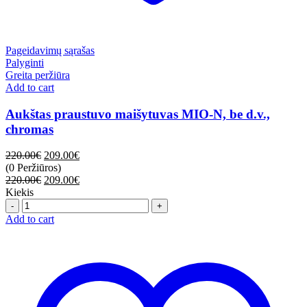
Pageidavimų sąrašas
Palyginti
Greita peržiūra
Add to cart
Aukštas praustuvo maišytuvas MIO-N, be d.v.,
chromas
220.00
€
209.00
€
(0 Peržiūros)
220.00
€
209.00
€
Kiekis
Quantity
Add to cart