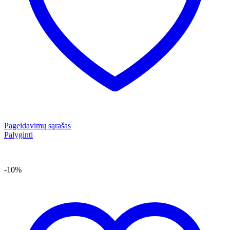
Pageidavimų sąrašas
Palyginti
-10%