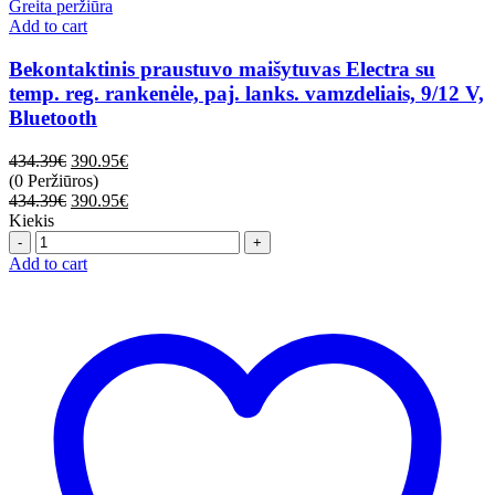
Greita peržiūra
Add to cart
Bekontaktinis praustuvo maišytuvas Electra su
temp. reg. rankenėle, paj. lanks. vamzdeliais, 9/12 V,
Bluetooth
434.39
€
390.95
€
(0 Peržiūros)
434.39
€
390.95
€
Kiekis
Quantity
Add to cart