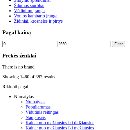
Šildymo sprendimai
Šilumos siurbliai
Vėdinimo įranga
Vonios kambario įranga
Židiniai, krosnelės ir pirtys
Pagal kainą
Min
Max
Filter
price
price
Prekės ženklai
There is no brand
Showing 1–60 of 382 results
Rikiuoti pagal
Numatytas
Numatytas
Populiarumas
Vidutinis reitingas
Naujausias
Kaina: nuo mažiausios iki didžiausios
Kaina: nuo mažiausios iki mažiausios