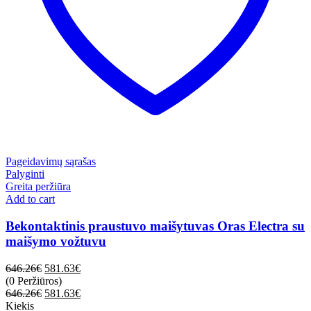
Pageidavimų sąrašas
Palyginti
Greita peržiūra
Add to cart
Bekontaktinis praustuvo maišytuvas Oras Electra su
maišymo vožtuvu
646.26
€
581.63
€
(0 Peržiūros)
646.26
€
581.63
€
Kiekis