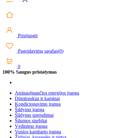
Prisijungti
Pageidavimų sąrašas
(
0
)
0
100% Saugus pristatymas
Atsinaujinančios energijos įranga
Dūmtraukiai ir kaminai
Kondicionavimo įranga
Šildymo įranga
Šildymo sprendimai
Šilumos siurbliai
Vėdinimo įranga
Vonios kambario įranga
Židiniai, krosnelės ir pirtys