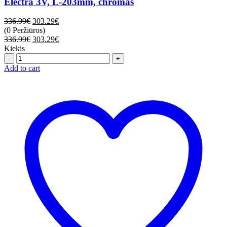
Electra 3V, L-203mm, chromas
336.99
€
303.29
€
(0 Peržiūros)
336.99
€
303.29
€
Kiekis
Quantity
Add to cart