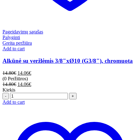
Pageidavimų sąrašas
Palyginti
Greita peržiūra
Add to cart
Alkūnė su veržlėmis 3/8"xØ10 (G3/8"), chromuota
14.80
€
14.06
€
(0 Peržiūros)
14.80
€
14.06
€
Kiekis
Quantity
Add to cart