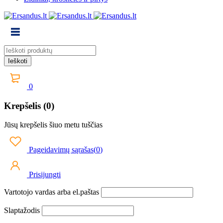
0
Krepšelis (0)
Jūsų krepšelis šiuo metu tuščias
Pageidavimų sąrašas
(
0
)
Prisijungti
Vartotojo vardas arba el.paštas
Slaptažodis