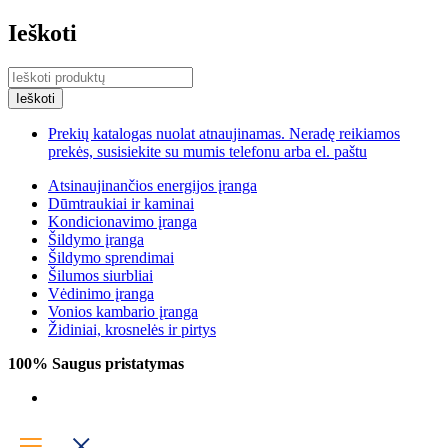
Ieškoti
Prekių katalogas nuolat atnaujinamas. Neradę reikiamos
prekės, susisiekite su mumis telefonu arba el. paštu
Atsinaujinančios energijos įranga
Dūmtraukiai ir kaminai
Kondicionavimo įranga
Šildymo įranga
Šildymo sprendimai
Šilumos siurbliai
Vėdinimo įranga
Vonios kambario įranga
Židiniai, krosnelės ir pirtys
100% Saugus pristatymas