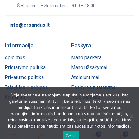
Šeštadienis – Sekmadienis: 9:00 – 18:00
info@ersandus.lt
Informacija
Paskyra
Apie mus
Mano paskyra
Pristatymo politika
Mano užsakymai
Privatumo politika
Atsisiuntimai
Taisyklės ir sąlygos
Paskyros nustatymai
Šioje svetainėje naudojami slapukai Naudojame slapukus, kad
Kontaktai
Norų sąrašas
galėtume suasmeninti turinį bei skelbimus, teikti visuomeninės
medijos funkcijas ir analizuoti srautą. Be to, svetainės
naudojimo informaciją bendriname su visuomeninės medijos,
reklamavimo ir analizės partneriais, kurie gali ją pridėti prie kitos
Copyright © 2021 Ersandus. Visos teisės saugomos.
jūsų pateiktos arba naudojant paslaugas surinktos informacijos.
0
0
Gerai