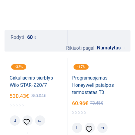
Rodyti
60
Numatytas
Rikiuoti pagal
-32%
-17%
Cirkuliacinis siurblys
Programuojamas
Wilo STAR-Z20/7
Honeywell patalpos
termostatas T3
530.43
€
780.04
€
60.96
€
73.45
€