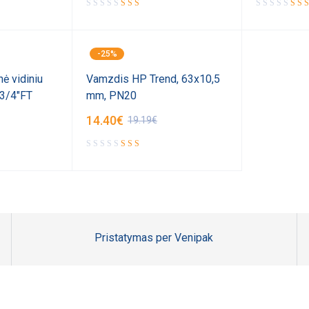
-25%
ė vidiniu
Vamzdis HP Trend, 63x10,5
p3/4"FT
mm, PN20
14.40
€
19.19
€
Pristatymas per Venipak