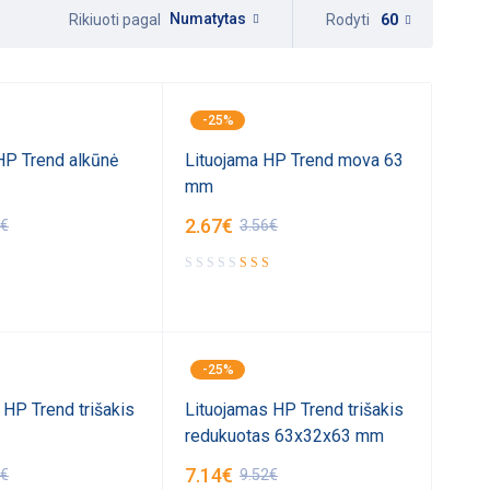
Numatytas
Rodyti
60
Rikiuoti pagal
-25%
HP Trend alkūnė
Lituojama HP Trend mova 63
mm
2.67
€
€
3.56
€
-25%
 HP Trend trišakis
Lituojamas HP Trend trišakis
redukuotas 63x32x63 mm
7.14
€
€
9.52
€