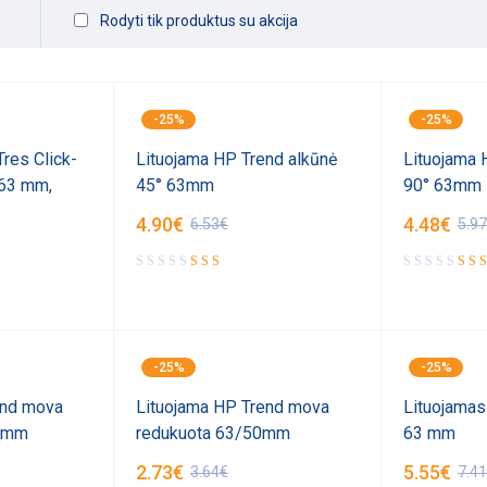
Rodyti tik produktus su akcija
-25%
-25%
res Click-
Lituojama HP Trend alkūnė
Lituojama 
Ø63 mm,
45° 63mm
90° 63mm
4.90
€
4.48
€
6.53
€
5.97
-25%
-25%
end mova
Lituojama HP Trend mova
Lituojamas
2 mm
redukuota 63/50mm
63 mm
2.73
€
5.55
€
3.64
€
7.41