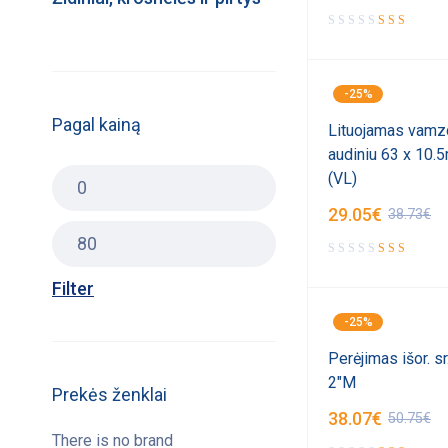
-25%
Pagal kainą
Lituojamas vamzd
audiniu 63 x 10
(VL)
29.05
€
38.73
€
Filter
-25%
Perėjimas išor. s
2"M
Prekės ženklai
38.07
€
50.75
€
There is no brand