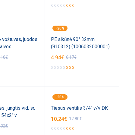
-20%
 vožtuvas, juodos
PE alkūnė 90° 32mm
alvos
(810312) (1006032000001)
4.94
€
.10
€
6.17
€
-20%
s. jungtis vid. sr.
Tiesus ventilis 3/4" v/v DK
 54x2" v
10.24
€
12.80
€
.32
€