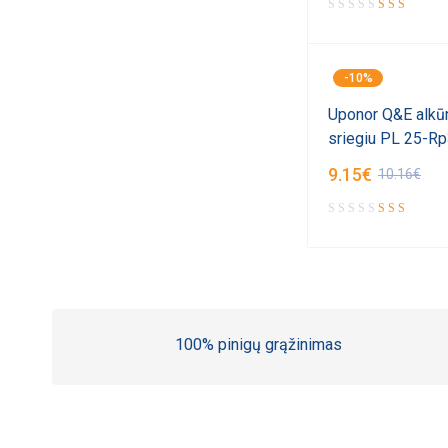
-10%
Uponor Q&E alkūn
sriegiu PL 25-R
9.15
€
10.16
€
100% pinigų grąžinimas