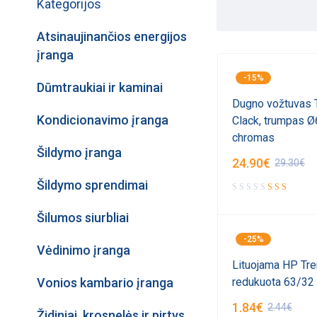
Kategorijos
Atsinaujinančios energijos
įranga
-15%
Dūmtraukiai ir kaminai
Dugno vožtuvas T
Kondicionavimo įranga
Clack, trumpas 
chromas
Šildymo įranga
24.90
€
29.30
€
Šildymo sprendimai
Šilumos siurbliai
-25%
Vėdinimo įranga
Lituojama HP Tr
Vonios kambario įranga
redukuota 63/3
1.84
€
2.44
€
Židiniai, krosnelės ir pirtys