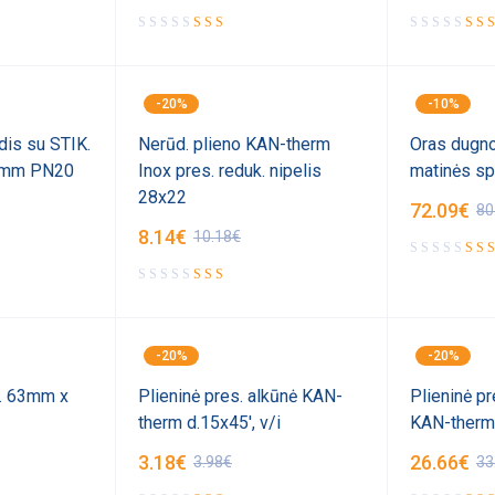
-20%
-10%
is su STIK.
Nerūd. plieno KAN-therm
Oras dugno
.5mm PN20
Inox pres. reduk. nipelis
matinės sp
28x22
72.09
€
80
8.14
€
10.18
€
-20%
-20%
r. 63mm x
Plieninė pres. alkūnė KAN-
Plieninė pre
therm d.15x45', v/i
KAN-therm
3.18
€
26.66
€
3.98
€
33