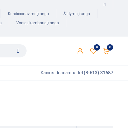
Kondicionavimo įranga
Šildymo įranga
a
Vonios kambario įranga
0
0
Kainos derinamos tel.
(8-613) 31687