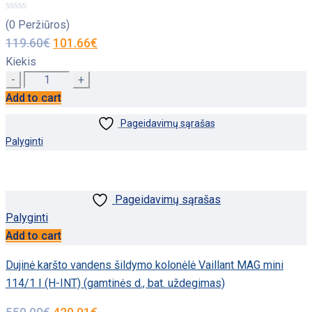
(0 Peržiūros)
119.60
€
101.66
€
Kiekis
Quantity
Add to cart
Pageidavimų sąrašas
Palyginti
Pageidavimų sąrašas
Palyginti
Add to cart
Dujinė karšto vandens šildymo kolonėlė Vaillant MAG mini
114/1 I (H-INT) (gamtinės d., bat. uždegimas)