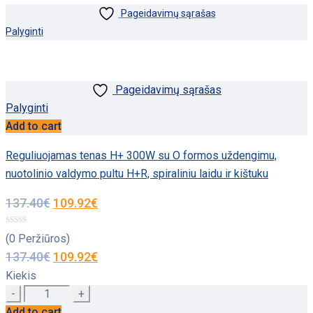
Pageidavimų sąrašas
Palyginti
Pageidavimų sąrašas
Palyginti
Add to cart
Reguliuojamas tenas H+ 300W su O formos uždengimu,
nuotolinio valdymo pultu H+R, spiraliniu laidu ir kištuku
137.40
€
109.92
€
(0 Peržiūros)
137.40
€
109.92
€
Kiekis
Quantity
Add to cart