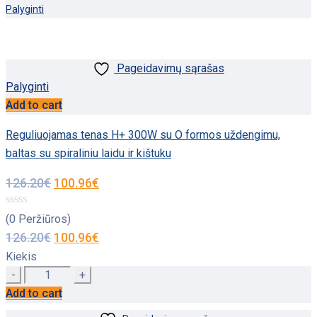
Palyginti
Pageidavimų sąrašas
Palyginti
Add to cart
Reguliuojamas tenas H+ 300W su O formos uždengimu,
baltas su spiraliniu laidu ir kištuku
126.20
€
100.96
€
(0 Peržiūros)
126.20
€
100.96
€
Kiekis
Quantity
Add to cart