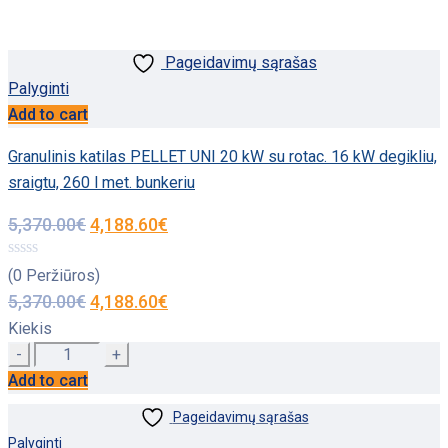
Pageidavimų sąrašas
Palyginti
Add to cart
Granulinis katilas PELLET UNI 20 kW su rotac. 16 kW degikliu,
sraigtu, 260 l met. bunkeriu
5,370.00
€
4,188.60
€
(0 Peržiūros)
5,370.00
€
4,188.60
€
Kiekis
Quantity
Add to cart
Pageidavimų sąrašas
Palyginti