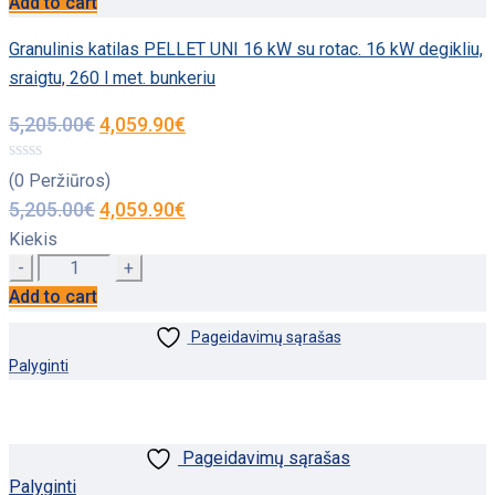
Add to cart
Granulinis katilas PELLET UNI 16 kW su rotac. 16 kW degikliu,
sraigtu, 260 l met. bunkeriu
5,205.00
€
4,059.90
€
(0 Peržiūros)
5,205.00
€
4,059.90
€
Kiekis
Quantity
Add to cart
Pageidavimų sąrašas
Palyginti
Pageidavimų sąrašas
Palyginti