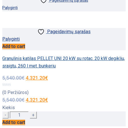
Pageidavimų sąrašas
Palyginti
Pageidavimų sąrašas
Palyginti
Add to cart
Granulinis katilas PELLET UNI 20 kW su rotac. 20 kW degikliu,
sraigtu, 260 l met. bunkeriu
5,540.00
€
4,321.20
€
(0 Peržiūros)
5,540.00
€
4,321.20
€
Kiekis
Quantity
Add to cart