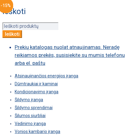
-15%
-22%
-22%
-22%
-22%
-22%
-22%
-22%
-22%
-22%
-22%
-22%
-22%
-22%
-22%
-22%
-22%
-22%
-22%
-20%
-10%
-20%
-20%
-20%
-20%
-20%
-20%
-20%
-20%
-20%
-20%
-20%
-20%
-20%
-20%
-20%
-20%
-20%
-20%
-15%
-5%
Ieškoti
Prekių katalogas nuolat atnaujinamas. Neradę
reikiamos prekės, susisiekite su mumis telefonu
arba el. paštu
Atsinaujinančios energijos įranga
Dūmtraukiai ir kaminai
Kondicionavimo įranga
Šildymo įranga
Šildymo sprendimai
Šilumos siurbliai
Vėdinimo įranga
Vonios kambario įranga