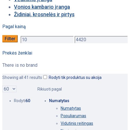
Vonios kambario įranga
Židiniai, krosnelės ir pirtys
Pagal kainą
Filter
Min
Max
price
price
Prekės ženklai
There is no brand
Showing all 41 results
Rodyti tik produktus su akcija
Rikiuoti pagal
Rodyti
60
Numatytas
Numatytas
Populiarumas
Vidutinis reitingas