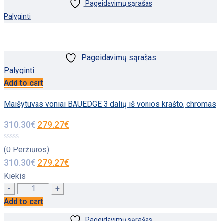
Pageidavimų sąrašas
Palyginti
Pageidavimų sąrašas
Palyginti
Add to cart
Maišytuvas voniai BAUEDGE 3 dalių iš vonios krašto, chromas
310.30
€
279.27
€
(0 Peržiūros)
310.30
€
279.27
€
Kiekis
Quantity
Add to cart
Pageidavimų sąrašas