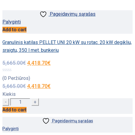
Pageidavimų sąrašas
Palyginti
Add to cart
Granulinis katilas PELLET UNI 20 kW su rotac. 20 kW degikliu,
sraigtu, 350 l met. bunkeriu
5,665.00
€
4,418.70
€
(0 Peržiūros)
5,665.00
€
4,418.70
€
Kiekis
Quantity
Add to cart
Pageidavimų sąrašas
Palyginti