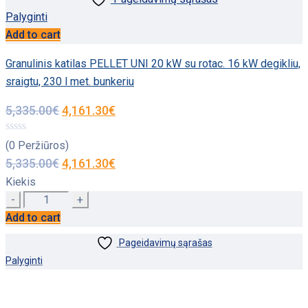
Palyginti
Add to cart
Granulinis katilas PELLET UNI 20 kW su rotac. 16 kW degikliu,
sraigtu, 230 l met. bunkeriu
5,335.00
€
4,161.30
€
(0 Peržiūros)
5,335.00
€
4,161.30
€
Kiekis
Quantity
Add to cart
Pageidavimų sąrašas
Palyginti