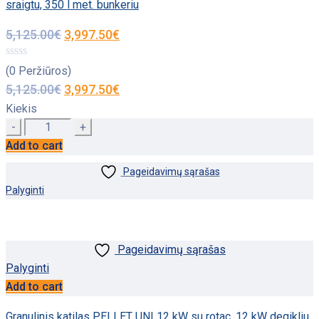
sraigtu, 350 l met. bunkeriu
5,125.00
€
3,997.50
€
(0 Peržiūros)
5,125.00
€
3,997.50
€
Kiekis
Quantity
Add to cart
Pageidavimų sąrašas
Palyginti
Pageidavimų sąrašas
Palyginti
Add to cart
Granulinis katilas PELLET UNI 12 kW su rotac. 12 kW degikliu,