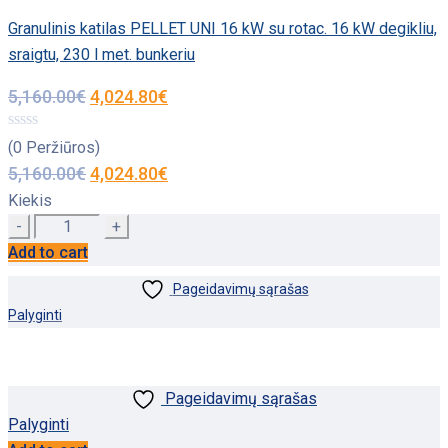
Granulinis katilas PELLET UNI 16 kW su rotac. 16 kW degikliu,
sraigtu, 230 l met. bunkeriu
5,160.00
€
4,024.80
€
(0 Peržiūros)
5,160.00
€
4,024.80
€
Kiekis
Quantity
Add to cart
Pageidavimų sąrašas
Palyginti
Pageidavimų sąrašas
Palyginti