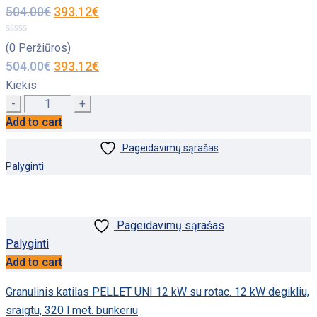
504.00
€
393.12
€
(0 Peržiūros)
504.00
€
393.12
€
Kiekis
Quantity
Add to cart
Pageidavimų sąrašas
Palyginti
Pageidavimų sąrašas
Palyginti
Add to cart
Granulinis katilas PELLET UNI 12 kW su rotac. 12 kW degikliu,
sraigtu, 320 l met. bunkeriu