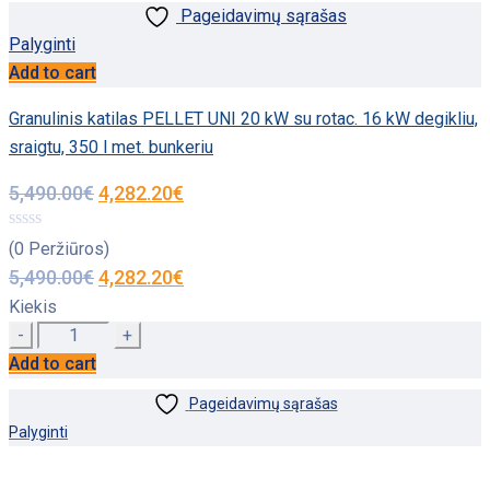
Pageidavimų sąrašas
Palyginti
Add to cart
Granulinis katilas PELLET UNI 20 kW su rotac. 16 kW degikliu,
sraigtu, 350 l met. bunkeriu
5,490.00
€
4,282.20
€
(0 Peržiūros)
5,490.00
€
4,282.20
€
Kiekis
Quantity
Add to cart
Pageidavimų sąrašas
Palyginti