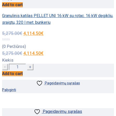
Add to cart
Granulinis katilas PELLET UNI 16 kW su rotac. 16 kW degikliu,
sraigtu, 320 l met. bunkeriu
5,275.00
€
4,114.50
€
(0 Peržiūros)
5,275.00
€
4,114.50
€
Kiekis
Quantity
Add to cart
Pageidavimų sąrašas
Palyginti
Pageidavimų sąrašas