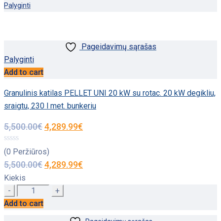
Palyginti
Pageidavimų sąrašas
Palyginti
Add to cart
Granulinis katilas PELLET UNI 20 kW su rotac. 20 kW degikliu,
sraigtu, 230 l met. bunkeriu
5,500.00
€
4,289.99
€
(0 Peržiūros)
5,500.00
€
4,289.99
€
Kiekis
Quantity
Add to cart