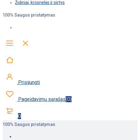
Židiniai, krosnelės ir pirtys
100% Saugus pristatymas
Prisijungti
Pageidavimų sąrašas
(
0
)
0
100% Saugus pristatymas