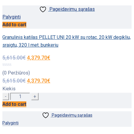
Pageidavimų sąrašas
Palyginti
Add to cart
Granulinis katilas PELLET UNI 20 kW su rotac. 20 kW degikliu,
sraigtu, 320 l met. bunkeriu
5,615.00
€
4,379.70
€
(0 Peržiūros)
5,615.00
€
4,379.70
€
Kiekis
Quantity
Add to cart
Pageidavimų sąrašas
Palyginti