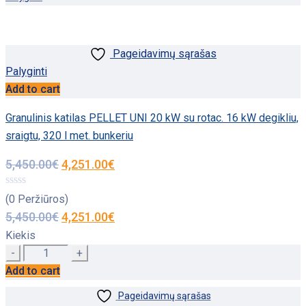
Pageidavimų sąrašas
Palyginti
Add to cart
Granulinis katilas PELLET UNI 20 kW su rotac. 16 kW degikliu,
sraigtu, 320 l met. bunkeriu
5,450.00
€
4,251.00
€
(0 Peržiūros)
5,450.00
€
4,251.00
€
Kiekis
Quantity
Add to cart
Pageidavimų sąrašas