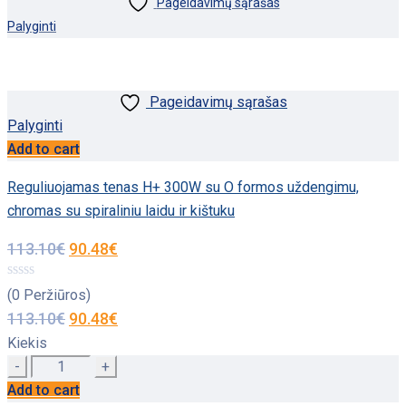
Pageidavimų sąrašas
Palyginti
Pageidavimų sąrašas
Palyginti
Add to cart
Reguliuojamas tenas H+ 300W su O formos uždengimu,
chromas su spiraliniu laidu ir kištuku
113.10
€
90.48
€
(0 Peržiūros)
113.10
€
90.48
€
Kiekis
Quantity
Add to cart