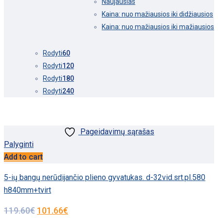
Naujausias
Kaina: nuo mažiausios iki didžiausios
Kaina: nuo mažiausios iki mažiausios
Rodyti
60
Rodyti
120
Rodyti
180
Rodyti
240
Pageidavimų sąrašas
Palyginti
Add to cart
5-ių bangų nerūdijančio plieno gyvatukas. d-32vid.srt.pl.580
h840mm+tvirt
119.60
€
101.66
€