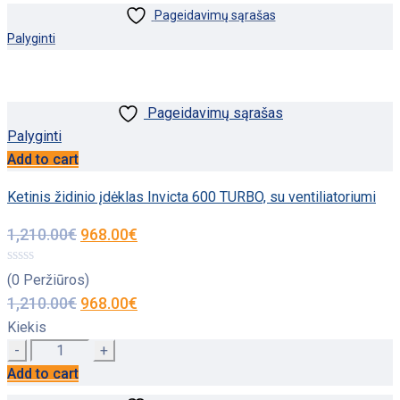
Pageidavimų sąrašas
Palyginti
Pageidavimų sąrašas
Palyginti
Add to cart
Ketinis židinio įdėklas Invicta 600 TURBO, su ventiliatoriumi
1,210.00
€
968.00
€
(0 Peržiūros)
1,210.00
€
968.00
€
Kiekis
Quantity
Add to cart