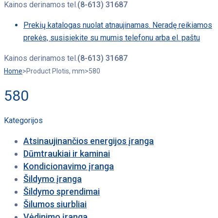
Kainos derinamos tel.
(8-613) 31687
Prekių katalogas nuolat atnaujinamas. Neradę reikiamos
prekės, susisiekite su mumis telefonu arba el. paštu
Kainos derinamos tel.
(8-613) 31687
Home
>
Product Plotis, mm
>
580
580
Kategorijos
Atsinaujinančios energijos įranga
Dūmtraukiai ir kaminai
Kondicionavimo įranga
Šildymo įranga
Šildymo sprendimai
Šilumos siurbliai
Vėdinimo įranga