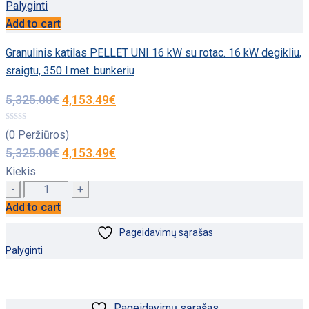
Palyginti
Add to cart
Granulinis katilas PELLET UNI 16 kW su rotac. 16 kW degikliu,
sraigtu, 350 l met. bunkeriu
5,325.00
€
4,153.49
€
(0 Peržiūros)
5,325.00
€
4,153.49
€
Kiekis
Quantity
Add to cart
Pageidavimų sąrašas
Palyginti
Pageidavimų sąrašas