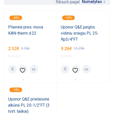
Numatytas
Rikiuoti pagal
-20%
-10%
Plieninė pres. mova
Uponor Q&E jungtis
KAN-therm d.22
vidiniu sriegiu PL 25-
Rp3/4"FT
2.52
€
9.26
€
3.15
€
10.29
€
-10%
Uponor Q&E prietaisinė
alkūnė PL 20-1/2"FT (3
tvirt. taškai)