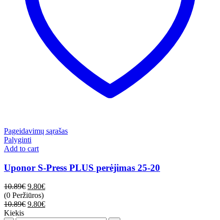
Pageidavimų sąrašas
Palyginti
Add to cart
Uponor S-Press PLUS perėjimas 25-20
10.89
€
9.80
€
(0 Peržiūros)
10.89
€
9.80
€
Kiekis