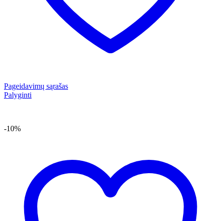
Pageidavimų sąrašas
Palyginti
-10%