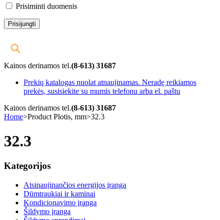
Prisiminti duomenis
Kainos derinamos tel.
(8-613) 31687
Prekių katalogas nuolat atnaujinamas. Neradę reikiamos
prekės, susisiekite su mumis telefonu arba el. paštu
Kainos derinamos tel.
(8-613) 31687
Home
>
Product Plotis, mm
>
32.3
32.3
Kategorijos
Atsinaujinančios energijos įranga
Dūmtraukiai ir kaminai
Kondicionavimo įranga
Šildymo įranga