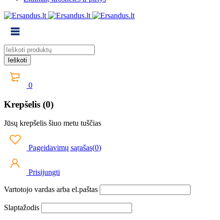
0
Krepšelis (0)
Jūsų krepšelis šiuo metu tuščias
Pageidavimų sąrašas
(
0
)
Prisijungti
Vartotojo vardas arba el.paštas
Slaptažodis