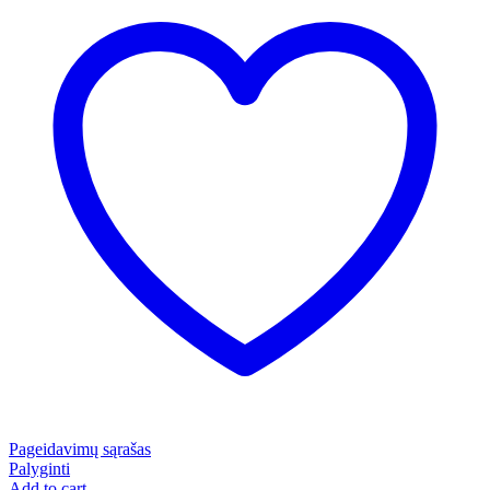
Pageidavimų sąrašas
Palyginti
Add to cart