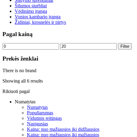
Šildymo sprendimai
Šilumos siurbliai
Vėdinimo įranga
Vonios kambario įranga
Židiniai, krosnelės ir pirtys
Pagal kainą
Min
Max
Filter
price
price
Prekės ženklai
There is no brand
Showing all 6 results
Rikiuoti pagal
Numatytas
Numatytas
Populiarumas
Vidutinis reitingas
Naujausias
Kaina: nuo mažiausios iki didžiausios
Kaina: nuo mažiausios iki mažiausios