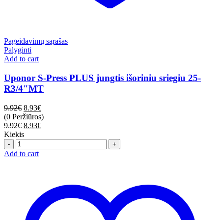
Pageidavimų sąrašas
Palyginti
Add to cart
Uponor S-Press PLUS jungtis išoriniu sriegiu 25-
R3/4"MT
9.92
€
8.93
€
(0 Peržiūros)
9.92
€
8.93
€
Kiekis
Quantity
Add to cart