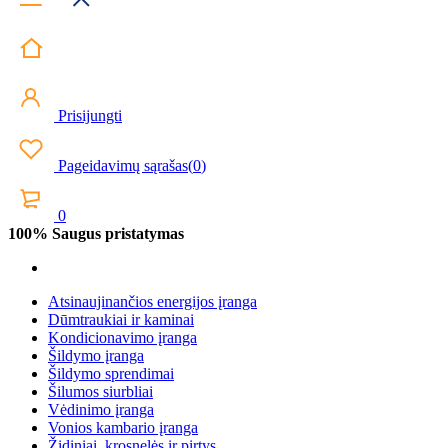
Prisijungti
Pageidavimų sąrašas
(
0
)
0
100% Saugus pristatymas
Atsinaujinančios energijos įranga
Dūmtraukiai ir kaminai
Kondicionavimo įranga
Šildymo įranga
Šildymo sprendimai
Šilumos siurbliai
Vėdinimo įranga
Vonios kambario įranga
Židiniai, krosnelės ir pirtys