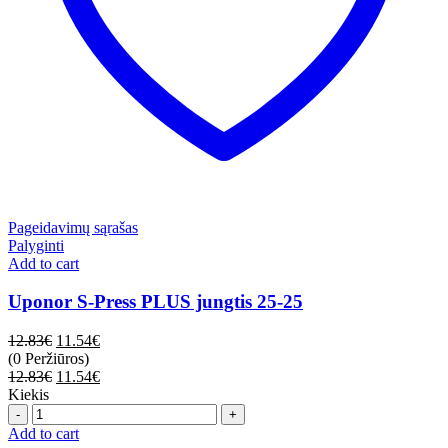
Pageidavimų sąrašas
Palyginti
Add to cart
Uponor S-Press PLUS jungtis 25-25
12.83
€
11.54
€
(0 Peržiūros)
12.83
€
11.54
€
Kiekis
Quantity
Add to cart