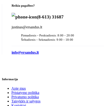
Reikia pagalbos?
(8-613) 31687
justinas@ersandus.lt
Pirmadienis – Penktadienis: 8:00 – 20:00
Šeštadienis – Sekmadienis: 9:00 – 18:00
info@ersandus.lt
Informacija
Apie mus
Pristatymo politika
Privatumo politika
Taisyklės ir sąlygos
Kontaktai