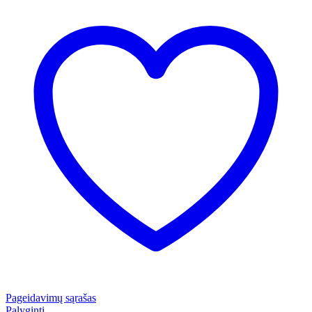
Pageidavimų sąrašas
Palyginti