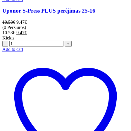
Uponor S-Press PLUS perėjimas 25-16
10.53
€
9.47
€
(0 Peržiūros)
10.53
€
9.47
€
Kiekis
Quantity
Add to cart