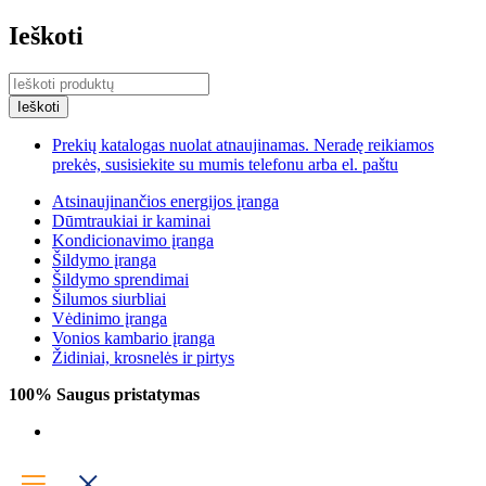
Ieškoti
Prekių katalogas nuolat atnaujinamas. Neradę reikiamos
prekės, susisiekite su mumis telefonu arba el. paštu
Atsinaujinančios energijos įranga
Dūmtraukiai ir kaminai
Kondicionavimo įranga
Šildymo įranga
Šildymo sprendimai
Šilumos siurbliai
Vėdinimo įranga
Vonios kambario įranga
Židiniai, krosnelės ir pirtys
100% Saugus pristatymas