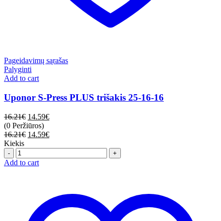
Pageidavimų sąrašas
Palyginti
Add to cart
Uponor S-Press PLUS trišakis 25-16-16
16.21
€
14.59
€
(0 Peržiūros)
16.21
€
14.59
€
Kiekis
Quantity
Add to cart