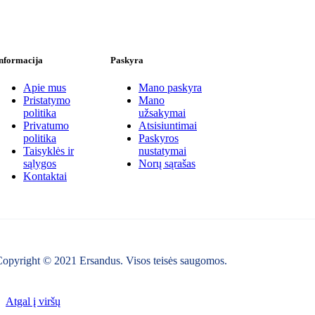
nformacija
Paskyra
Apie mus
Mano paskyra
Pristatymo
Mano
politika
užsakymai
Privatumo
Atsisiuntimai
politika
Paskyros
Taisyklės ir
nustatymai
sąlygos
Norų sąrašas
Kontaktai
opyright © 2021 Ersandus. Visos teisės saugomos.
Atgal į viršų