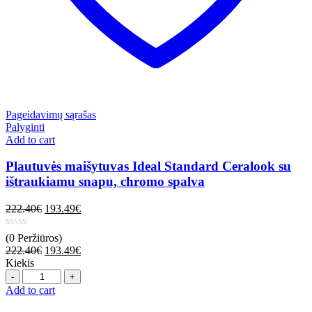
Pageidavimų sąrašas
Palyginti
Add to cart
Plautuvės maišytuvas Ideal Standard Ceralook su
ištraukiamu snapu, chromo spalva
222.40
€
193.49
€
(0 Peržiūros)
222.40
€
193.49
€
Kiekis
Quantity
Add to cart