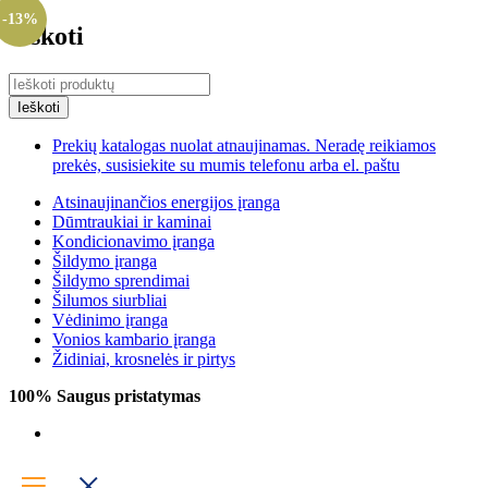
-13%
Ieškoti
Prekių katalogas nuolat atnaujinamas. Neradę reikiamos
prekės, susisiekite su mumis telefonu arba el. paštu
Atsinaujinančios energijos įranga
Dūmtraukiai ir kaminai
Kondicionavimo įranga
Šildymo įranga
Šildymo sprendimai
Šilumos siurbliai
Vėdinimo įranga
Vonios kambario įranga
Židiniai, krosnelės ir pirtys
100% Saugus pristatymas