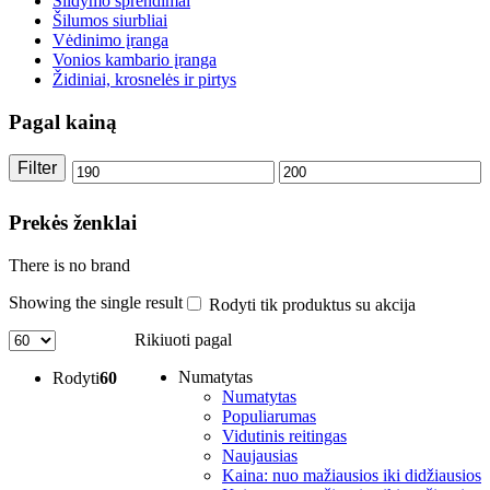
Šildymo sprendimai
Šilumos siurbliai
Vėdinimo įranga
Vonios kambario įranga
Židiniai, krosnelės ir pirtys
Pagal kainą
Filter
Min
Max
price
price
Prekės ženklai
There is no brand
Showing the single result
Rodyti tik produktus su akcija
Rikiuoti pagal
Numatytas
Rodyti
60
Numatytas
Populiarumas
Vidutinis reitingas
Naujausias
Kaina: nuo mažiausios iki didžiausios