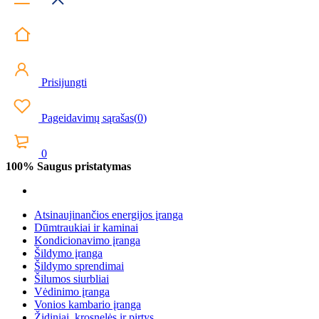
Prisijungti
Pageidavimų sąrašas
(
0
)
0
100% Saugus pristatymas
Atsinaujinančios energijos įranga
Dūmtraukiai ir kaminai
Kondicionavimo įranga
Šildymo įranga
Šildymo sprendimai
Šilumos siurbliai
Vėdinimo įranga
Vonios kambario įranga
Židiniai, krosnelės ir pirtys