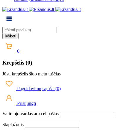
0
Krepšelis (0)
Jūsų krepšelis šiuo metu tuščias
Pageidavimų sąrašas
(
0
)
Prisijungti
Vartotojo vardas arba el.paštas
Slaptažodis