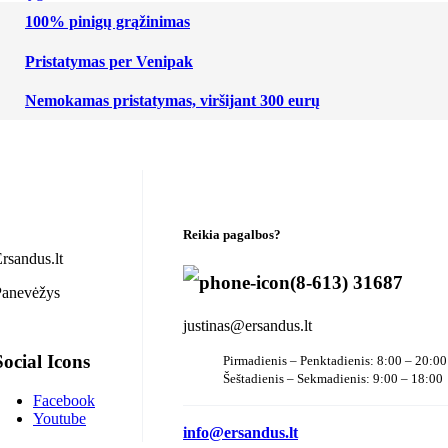
100% pinigų grąžinimas
Pristatymas per Venipak
Nemokamas pristatymas, viršijant 300 eurų
Reikia pagalbos?
rsandus.lt
(8-613) 31687
Panevėžys
justinas@ersandus.lt
Social Icons
Pirmadienis – Penktadienis: 8:00 – 20:00
Šeštadienis – Sekmadienis: 9:00 – 18:00
Facebook
Youtube
info@ersandus.lt