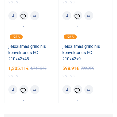
-24%
-24%
Įleidžiamas grindinis
Įleidžiamas grindinis
konvektorius FC
konvektorius FC
210x42x45
210x42x9
1,305.11
€
598.91
€
1,717.24
€
788.05
€