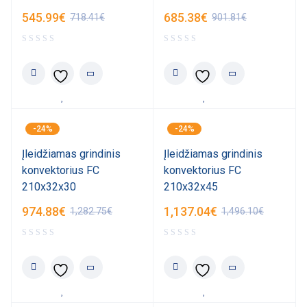
545.99
€
685.38
€
718.41
€
901.81
€
-24%
-24%
Įleidžiamas grindinis
Įleidžiamas grindinis
konvektorius FC
konvektorius FC
210x32x30
210x32x45
974.88
€
1,137.04
€
1,282.75
€
1,496.10
€