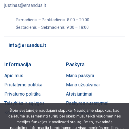
justinas@ersandus.lt
Pirmadienis – Penktadienis: 8:00 – 20:00
Šeštadienis – Sekmadienis: 9:00 – 18:00
info@ersandus.lt
Informacija
Paskyra
Apie mus
Mano paskyra
Pristatymo politika
Mano užsakymai
Privatumo politika
Atsisiuntimai
Taisyklės ir sąlygos
Paskyros nustatymai
Šioje svetainėje naudojami slapukai Naudojame slapukus, kad
Kontaktai
Norų sąrašas
galėtume suasmeninti turinį bei skelbimus, teikti visuomeninės
medijos funkcijas ir analizuoti srautą. Be to, svetainės
naudojimo informaciją bendriname su visuomeninės medijos,