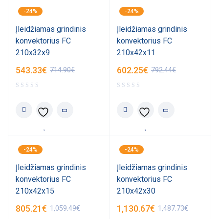
-24%
-24%
Įleidžiamas grindinis
Įleidžiamas grindinis
konvektorius FC
konvektorius FC
210x32x9
210x42x11
543.33
€
602.25
€
714.90
€
792.44
€
-24%
-24%
Įleidžiamas grindinis
Įleidžiamas grindinis
konvektorius FC
konvektorius FC
210x42x15
210x42x30
805.21
€
1,130.67
€
1,059.49
€
1,487.73
€