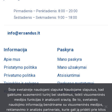
Pirmadienis – Penktadienis: 8:00 – 20:00
Šeštadienis – Sekmadienis: 9:00 – 18:00
info@ersandus.lt
Informacija
Paskyra
Apie mus
Mano paskyra
Pristatymo politika
Mano užsakymai
Privatumo politika
Atsisiuntimai
Taisyklės ir sąlygos
Paskyros nustatymai
Šioje svetainėje naudojami slapukai Naudojame slapukus, kad
Kontaktai
Norų sąrašas
galėtume suasmeninti turinį bei skelbimus, teikti visuomeninės
medijos funkcijas ir analizuoti srautą. Be to, svetainės
naudojimo informaciją bendriname su visuomeninės medijos,
reklamavimo ir analizės partneriais, kurie gali ją pridėti prie kitos