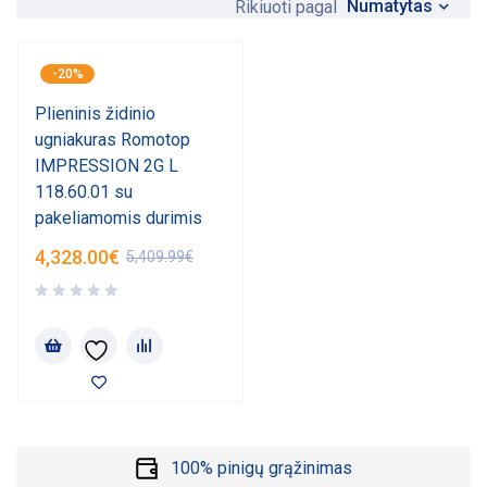
Numatytas
Rikiuoti pagal
-20%
Plieninis židinio
ugniakuras Romotop
IMPRESSION 2G L
118.60.01 su
pakeliamomis durimis
4,328.00
€
5,409.99
€
100% pinigų grąžinimas