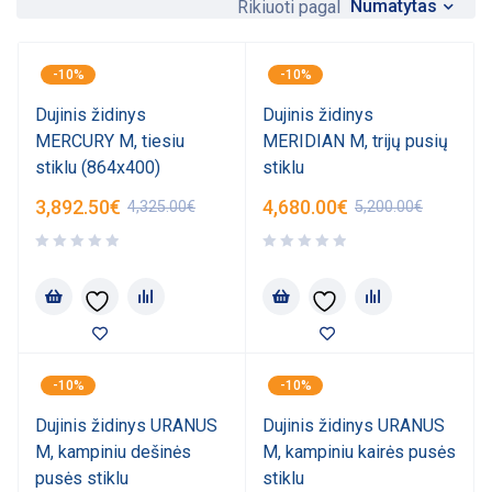
Numatytas
Rikiuoti pagal
-10%
-10%
Dujinis židinys
Dujinis židinys
MERCURY M, tiesiu
MERIDIAN M, trijų pusių
stiklu (864x400)
stiklu
3,892.50
€
4,680.00
€
4,325.00
€
5,200.00
€
-10%
-10%
Dujinis židinys URANUS
Dujinis židinys URANUS
M, kampiniu dešinės
M, kampiniu kairės pusės
pusės stiklu
stiklu