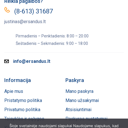
Reikia pagalbos?
(8-613) 31687
justinas@ersandus.lt
Pirmadienis – Penktadienis: 8:00 – 20:00
Šeštadienis – Sekmadienis: 9:00 – 18:00
info@ersandus.lt
Informacija
Paskyra
Apie mus
Mano paskyra
Pristatymo politika
Mano užsakymai
Privatumo politika
Atsisiuntimai
Taisyklės ir sąlygos
Paskyros nustatymai
Šioje svetainėje naudojami slapukai Naudojame slapukus, kad
Kontaktai
Norų sąrašas