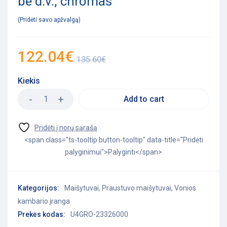
be d.v., chromas
Pridėti savo apžvalgą
122.04
€
135.60
€
Kiekis
Add to cart
<span class="ts-tooltip button-tooltip" data-title="Pridėti
palyginimui">Palyginti</span>
Kategorijos:
Maišytuvai
,
Praustuvo maišytuvai
,
Vonios
kambario įranga
Prekės kodas:
U4GRO-23326000