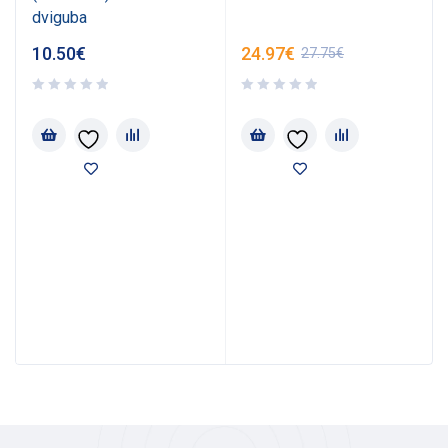
dviguba
10.50
€
24.97
€
27.75
€