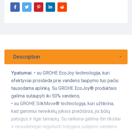
Description
Ypatumai:
• su GROHE EcoJoy technologija, kuri
efektyviai prisideda prie vandens taupymo tuo pačiu
tausodama aplinką. Su GROHE EcoJoy® produktais
galima sutaupyti iki 50% vandens;
• su GROHE SilkMove® technologija, kuri užtikrina,
kad gaminiui nereikėtų jokios priežiūros, jis būtų
patogus ir ilgai tarnautų. Su rankena galima itin tiksliai
ir nesudėtingai reguliuoti tolygaus judėjimo vandens