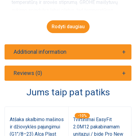
temperatūrą ir srovės stiprumą. GROHE maišytuvų
sukimo spindulys labai platus, tad temperatūros
reguliavimas ypač patogus vartotojui;
• 35 mm keraminė kasetė;
Rodyti daugiau
• su GROHE StarLight® chromuota danga, kuria
padengti paviršiai atsparūs nešvarumams, braižymui
ir nepraranda blizgesio – net ir naudojant daugelį
Additional information
metų jie atrodo kaip nauji;
• prijungimas lanksčiomis žarnelėmis.
Reviews (0)
Jums taip pat patiks
-10%
Atšaka skalbimo mašinos
Tvirtinimai EasyFit
ir džiovyklės pajungimui
2.0M12 pakabinamam
(G1"/8–23) Alca Plast
unitazui / bide Pro New