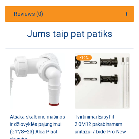
Reviews (0)
Jums taip pat patiks
-10%
Atšaka skalbimo mašinos
Tvirtinimai EasyFit
ir džiovyklės pajungimui
2.0M12 pakabinamam
(G1"/8–23) Alca Plast
unitazui / bide Pro New