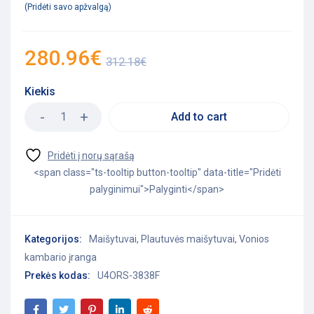
Pridėti savo apžvalgą
280.96
€
312.18
€
Kiekis
Add to cart
<span class="ts-tooltip button-tooltip" data-title="Pridėti
palyginimui">Palyginti</span>
Kategorijos:
Maišytuvai
,
Plautuvės maišytuvai
,
Vonios
kambario įranga
Prekės kodas:
U4ORS-3838F