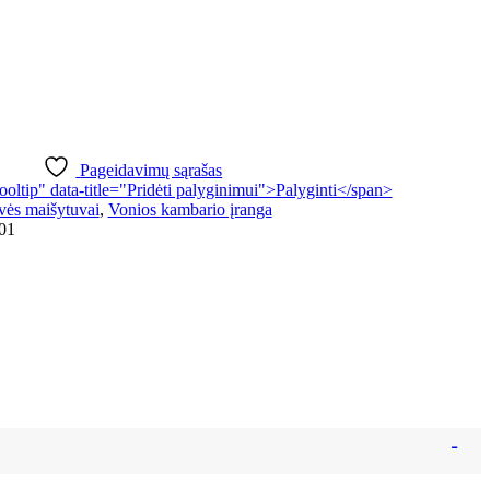
Pageidavimų sąrašas
tooltip" data-title="Pridėti palyginimui">Palyginti</span>
vės maišytuvai
,
Vonios kambario įranga
01