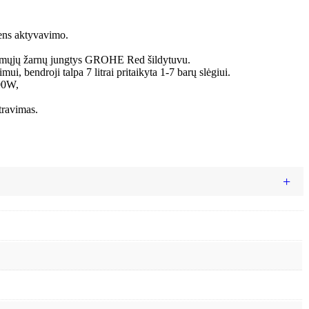
ens aktyvavimo.
iamųjų žarnų jungtys GROHE Red šildytuvu.
bendroji talpa 7 litrai pritaikyta 1-7 barų slėgiui.
100W,
travimas.