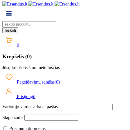
0
Krepšelis (0)
Jūsų krepšelis šiuo metu tuščias
Pageidavimų sąrašas
(
0
)
Prisijungti
Vartotojo vardas arba el.paštas
Slaptažodis
Prisiminti duomenis