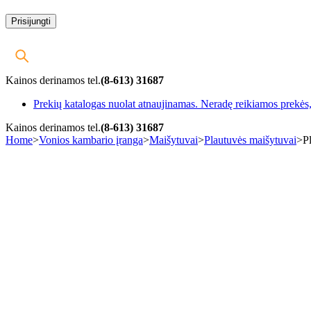
Kainos derinamos tel.
(8-613) 31687
Prekių katalogas nuolat atnaujinamas. Neradę reikiamos prekės, 
Kainos derinamos tel.
(8-613) 31687
Home
>
Vonios kambario įranga
>
Maišytuvai
>
Plautuvės maišytuvai
>
P
-10%