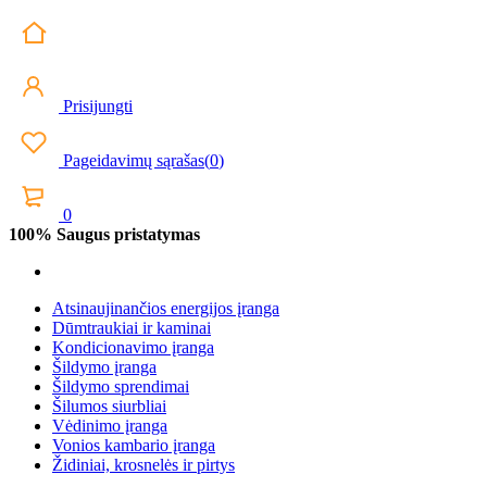
Prisijungti
Pageidavimų sąrašas
(
0
)
0
100% Saugus pristatymas
Atsinaujinančios energijos įranga
Dūmtraukiai ir kaminai
Kondicionavimo įranga
Šildymo įranga
Šildymo sprendimai
Šilumos siurbliai
Vėdinimo įranga
Vonios kambario įranga
Židiniai, krosnelės ir pirtys