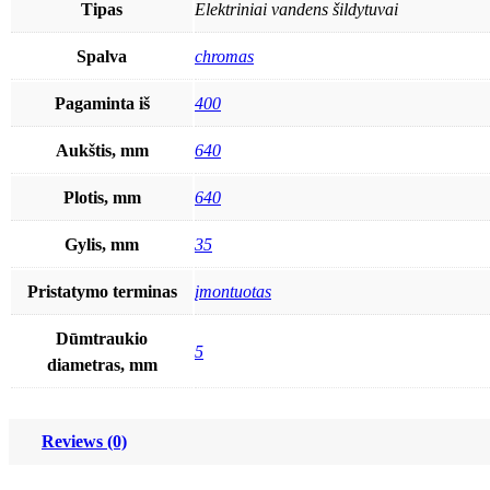
Tipas
Elektriniai vandens šildytuvai
Spalva
chromas
Pagaminta iš
400
Aukštis, mm
640
Plotis, mm
640
Gylis, mm
35
Pristatymo terminas
įmontuotas
Dūmtraukio
5
diametras, mm
Reviews (0)