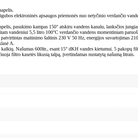
apelis.
gubos elektroninės apsaugos priemonės nuo netyčinio verdančio vand
elis, pasukimo kampas 150° atskiru vandens kanalu, lanksčios jung
 vandeniui 5,5 litro 100°C verdančio vandens momentiniam paruošimui, 
patvirtintas maitinimo šaltinis 230 V 50 Hz, energijos suvartojimas 2
klasė A.
 kalkių. Našumas 600ltr., esant 15° dKH vandes kietumui. 5 pakopų fil
uoja filtro kasetės likusią talpą, įvertindamas nustatytą našumą litrais.