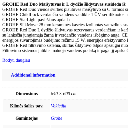
GROHE Red Duo Maišytuvas ir L dydžio šildytuvas susideda iš:
GROHE Red Duo vienos svirties plautuvės maišytuvo su C formos sn
GROHE ChildLock verdančio vandens valdiklis TÜV sertifikuotos tri
GROHE StarLight paviršiaus apdaila
GROHE SilkMove 28 mm keraminės kasetės izoliuotas vamzdinis snap
GROHE Red Duo L dydžio šildytuvas rezervuaras verdančiam ir karštam
su lanksčia jungiamąja žarna ir verdančio vandens išbėgimo anga. CE 
energijos suvartojimas budėjimo režimu 15 W, energijos efektyvumo 
GROHE Red filtravimo sistema, skirtas šildytuvo talpos apsaugai nuo
Filtravimo sistemos jutiklis matuoja vandens prataką ir pagal jį apskaiči
Rodyti daugiau
Additional information
Dimensions
640 × 600 cm
Kilmės šalies pav.
Vokietija
Gamintojas
Grohe