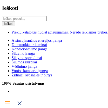
Ieškoti
Prekių katalogas nuolat atnaujinamas. Neradę reikiamos prekės, 
Atsinaujinančios energijos įranga
Dūmtraukiai ir kaminai
Kondicionavimo įranga
Šildymo įranga
Šildymo sprendimai
Šilumos siurbliai
Vėdinimo įranga
Vonios kambario įranga
Židiniai, krosnelės ir pirtys
100% Saugus pristatymas