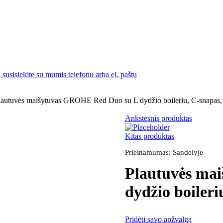
susisiekite su mumis telefonu arba el. paštu
lautuvės maišytuvas GROHE Red Duo su L dydžio boileriu, C-snapas,
Ankstesnis produktas
Kitas produktas
Prieinamumas:
Sandelyje
Plautuvės ma
dydžio boiler
Pridėti savo apžvalgą