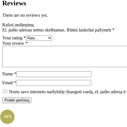
Reviews
There are no reviews yet.
Rašyti atsiliepimą
El. pašto adresas nebus skelbiamas.
Būtini laukeliai pažymėti
*
Your rating
*
Your review
*
Name
*
Email
*
Noriu savo interneto naršyklėje išsaugoti vardą, el. pašto adresą ir 
-10%
-10%
-10%