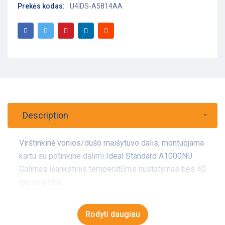
Prekės kodas:
U4IDS-A5814AA
Description
Virštinkinė vonios/dušo maišytuvo dalis, montuojama
kartu su potinkine dalimi
Ideal Standard A1000NU
Galimas išankstinis temperatūros nustatymas ties 40
laipsnių riba.
Rodyti daugiau