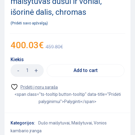
maišytuvas dušui ir voniai,
išorinė dalis, chromas
Pridėti savo apžvalgą
400.03
€
459.80
€
Kiekis
Add to cart
<span class="ts-tooltip button-tooltip" data-title="Pridėti
palyginimui">Palyginti</span>
Kategorijos:
Dušo maišytuvai
,
Maišytuvai
,
Vonios
kambario įranga