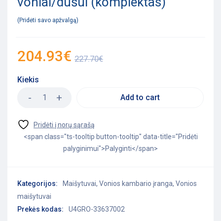
voniai/dušui (komplektas)
Pridėti savo apžvalgą
204.93
€
227.70
€
Kiekis
Add to cart
<span class="ts-tooltip button-tooltip" data-title="Pridėti
palyginimui">Palyginti</span>
Kategorijos:
Maišytuvai
,
Vonios kambario įranga
,
Vonios
maišytuvai
Prekės kodas:
U4GRO-33637002