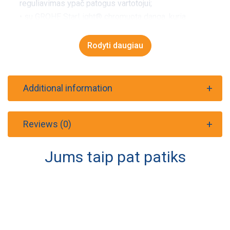
reguliavimas ypač patogus vartotojui;
• su GROHE StarLight® chromuota danga, kuria
padengti paviršiai atsparūs nešvarumams, braižymui
ir nepraranda blizgesio – net ir naudojant daugelį
Rodyti daugiau
metų jie atrodo kaip nauji;
• rekomenduojamas minimalus slėgis 1 bar;
• keramikinė kasetė 46 mm.
Additional information
Reviews (0)
Jums taip pat patiks