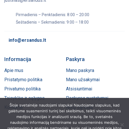
justinas@ersandus.lt
Pirmadienis – Penktadienis: 8:00 – 20:00
Šeštadienis – Sekmadienis: 9:00 – 18:00
info@ersandus.lt
Informacija
Paskyra
Apie mus
Mano paskyra
Pristatymo politika
Mano užsakymai
Privatumo politika
Atsisiuntimai
Taisyklės ir sąlygos
Paskyros nustatymai
Šioje svetainėje naudojami slapukai Naudojame slapukus, kad
Kontaktai
Norų sąrašas
galėtume suasmeninti turinį bei skelbimus, teikti visuomeninės
medijos funkcijas ir analizuoti srautą. Be to, svetainės
naudojimo informaciją bendriname su visuomeninės medijos,
reklamavimo ir analizės partneriais, kurie gali ją pridėti prie kitos