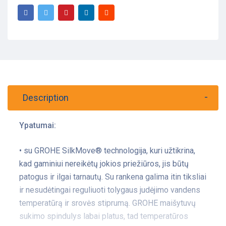
Description
Ypatumai:
• su GROHE SilkMove® technologija, kuri užtikrina,
kad gaminiui nereikėtų jokios priežiūros, jis būtų
patogus ir ilgai tarnautų. Su rankena galima itin tiksliai
ir nesudėtingai reguliuoti tolygaus judėjimo vandens
temperatūrą ir srovės stiprumą. GROHE maišytuvų
sukimo spindulys labai platus, tad temperatūros