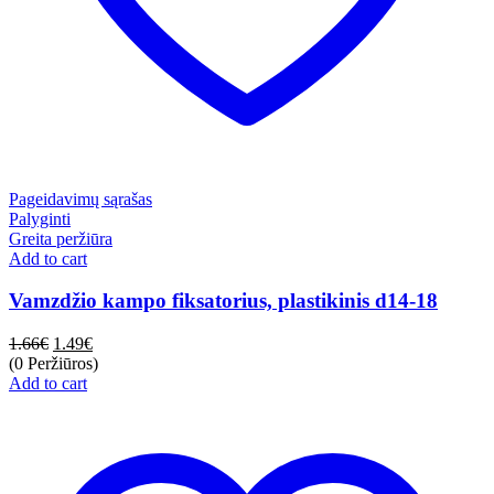
Pageidavimų sąrašas
Palyginti
Greita peržiūra
Add to cart
Vamzdžio kampo fiksatorius, plastikinis d14-18
1.66
€
1.49
€
(0 Peržiūros)
Add to cart