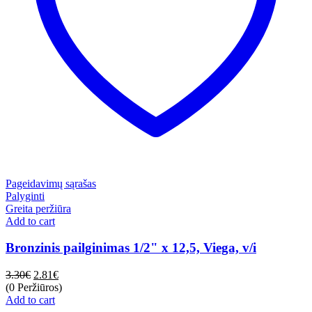
Pageidavimų sąrašas
Palyginti
Greita peržiūra
Add to cart
Bronzinis pailginimas 1/2" x 12,5, Viega, v/i
3.30
€
2.81
€
(0 Peržiūros)
Add to cart