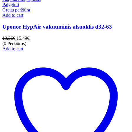
Palyginti
Greita peržiūra
Add to cart
Uponor HypAir vakuuminis alsuoklis d32-63
19.36
€
15.49
€
(0 Peržiūros)
Add to cart