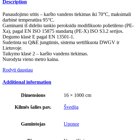
Description
Panaudojimo sritis – karšto vandens tiekimas iki 70°C, maksimali
darbinė temperatūra 95°C.
Gaminami iš didelio tankio peroksidu modifikuoto polietileno (PE-
Xa), pagal EN ISO 15875 standartą (PE-X) ISO S3.2 serijos.
Degumo klasė E pagal EN 13501-1.
Suderinta su Q&E jungtimis, sistema sertifikuota DWGV ir
Lietuvoje.
Taikymo klasė 2 – karšto vandens tiekimas.
Nurodyta vieno metro kaina.
Rodyti daugiau
Additional information
Dimensions
16 × 1000 cm
Kilmės šalies pav.
Švedija
Gamintojas
Uponor