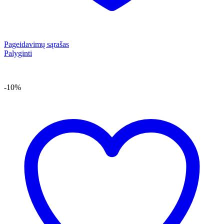
Pageidavimų sąrašas
Palyginti
-10%