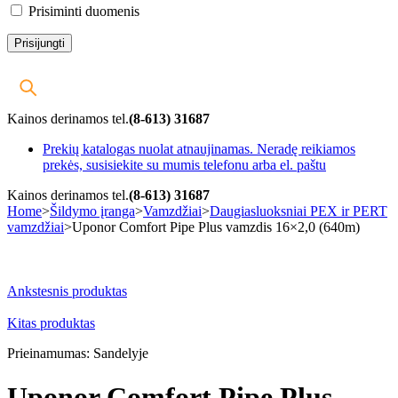
Prisiminti duomenis
Kainos derinamos tel.
(8-613) 31687
Prekių katalogas nuolat atnaujinamas. Neradę reikiamos
prekės, susisiekite su mumis telefonu arba el. paštu
Kainos derinamos tel.
(8-613) 31687
Home
>
Šildymo įranga
>
Vamzdžiai
>
Daugiasluoksniai PEX ir PERT
vamzdžiai
>
Uponor Comfort Pipe Plus vamzdis 16×2,0 (640m)
-9%
Ankstesnis produktas
Kitas produktas
Prieinamumas:
Sandelyje
Uponor Comfort Pipe Plus