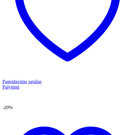
Pageidavimų sąrašas
Palyginti
-20%