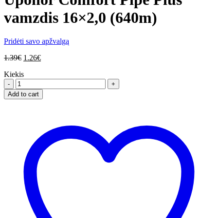
vamzdis 16×2,0 (640m)
Pridėti savo apžvalgą
1.39
€
1.26
€
Kiekis
Uponor
Comfort
Add to cart
Pipe
Plus
vamzdis
16x2,0
(640m)
quantity