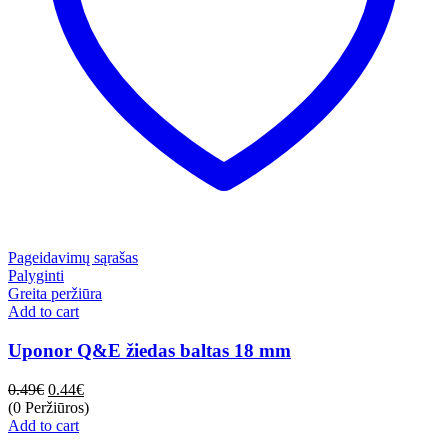
Pageidavimų sąrašas
Palyginti
Greita peržiūra
Add to cart
Uponor Q&E žiedas baltas 18 mm
0.49
€
0.44
€
(0 Peržiūros)
Add to cart