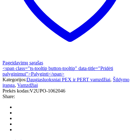
Pageidavimų sąrašas
<span class="ts-tooltip button-tooltip" data-title="Pridėti
palyginimui">Palyginti</span>
Kategorijos:
Daugiasluoksniai PEX ir PERT vamzdžiai
,
Šildymo
įranga
,
Vamzdžiai
Prekės kodas:
V2UPO-1062046
Share: