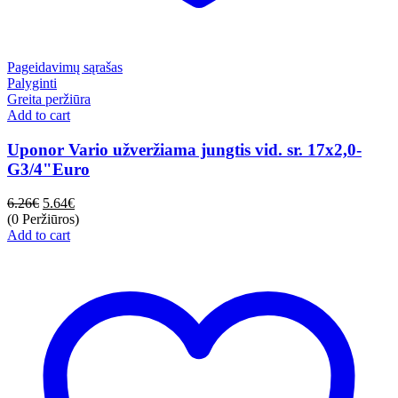
Pageidavimų sąrašas
Palyginti
Greita peržiūra
Add to cart
Uponor Vario užveržiama jungtis vid. sr. 17x2,0-
G3/4"Euro
6.26
€
5.64
€
(0 Peržiūros)
Add to cart