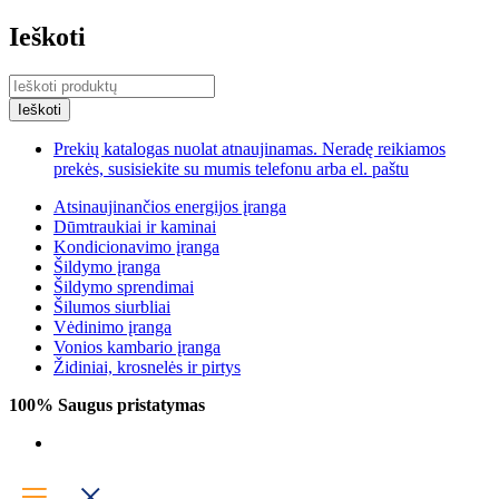
Ieškoti
Prekių katalogas nuolat atnaujinamas. Neradę reikiamos
prekės, susisiekite su mumis telefonu arba el. paštu
Atsinaujinančios energijos įranga
Dūmtraukiai ir kaminai
Kondicionavimo įranga
Šildymo įranga
Šildymo sprendimai
Šilumos siurbliai
Vėdinimo įranga
Vonios kambario įranga
Židiniai, krosnelės ir pirtys
100% Saugus pristatymas