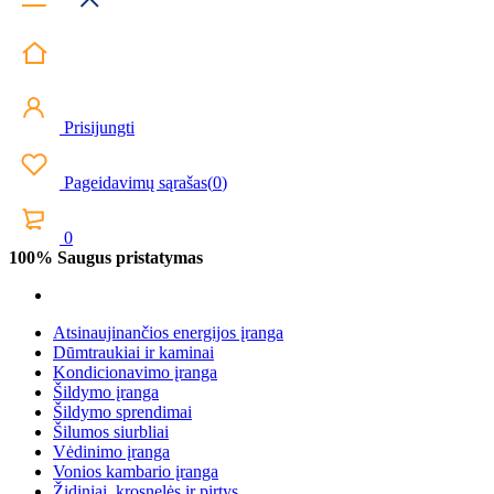
Prisijungti
Pageidavimų sąrašas
(
0
)
0
100% Saugus pristatymas
Atsinaujinančios energijos įranga
Dūmtraukiai ir kaminai
Kondicionavimo įranga
Šildymo įranga
Šildymo sprendimai
Šilumos siurbliai
Vėdinimo įranga
Vonios kambario įranga
Židiniai, krosnelės ir pirtys