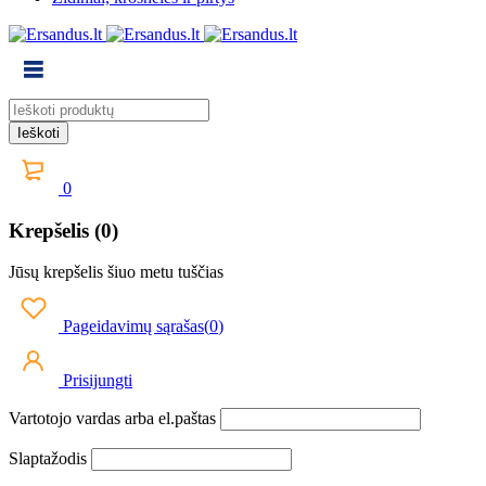
0
Krepšelis (0)
Jūsų krepšelis šiuo metu tuščias
Pageidavimų sąrašas
(
0
)
Prisijungti
Vartotojo vardas arba el.paštas
Slaptažodis