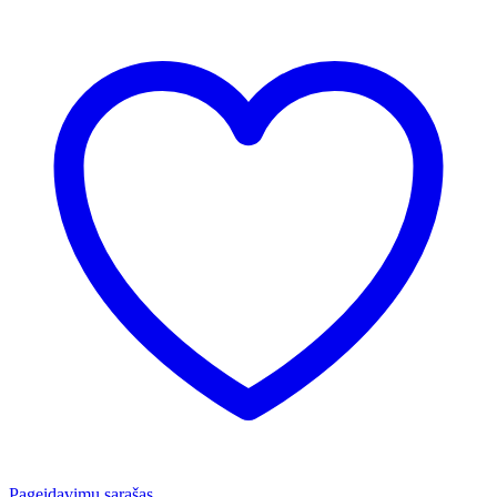
Pageidavimų sąrašas