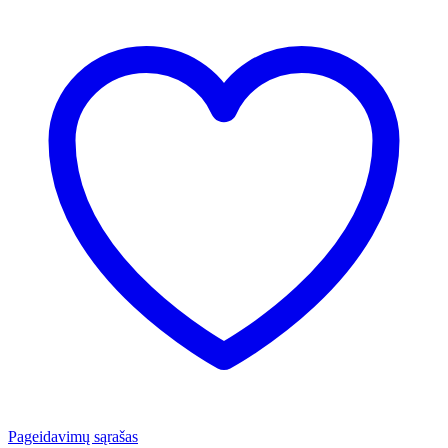
Pageidavimų sąrašas