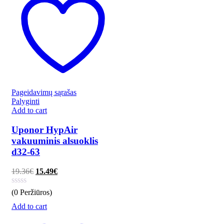
Pageidavimų sąrašas
Palyginti
Add to cart
Uponor HypAir
vakuuminis alsuoklis
d32-63
19.36
€
15.49
€
(0 Peržiūros)
Add to cart