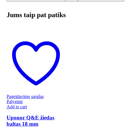
Jums taip pat patiks
Pageidavimų sąrašas
Palyginti
Add to cart
Uponor Q&E žiedas
baltas 18 mm