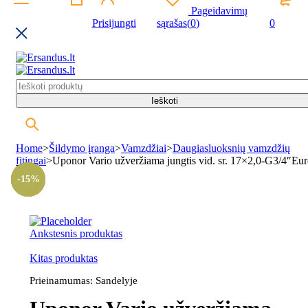
Pageidavimų
Prisijungti
sąrašas
(
0
)
0
Home
>
Šildymo įranga
>
Vamzdžiai
>
Daugiasluoksnių vamzdžių
fitingai
>
Uponor Vario užveržiama jungtis vid. sr. 17×2,0-G3/4″Eu
-10%
-10%
-10%
-20%
-10%
-20%
-15%
Ankstesnis produktas
Kitas produktas
Prieinamumas:
Sandelyje