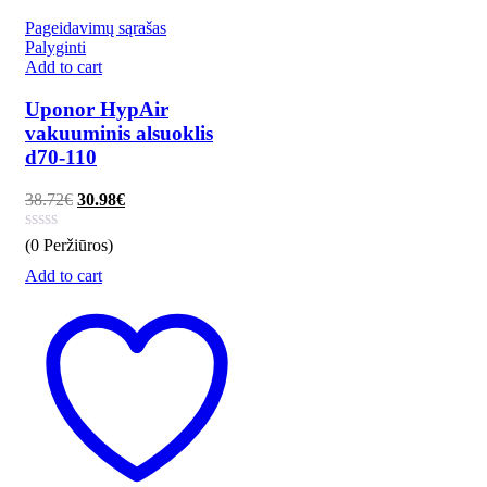
Pageidavimų sąrašas
Palyginti
Add to cart
Uponor HypAir
vakuuminis alsuoklis
d70-110
38.72
€
30.98
€
(0 Peržiūros)
Add to cart