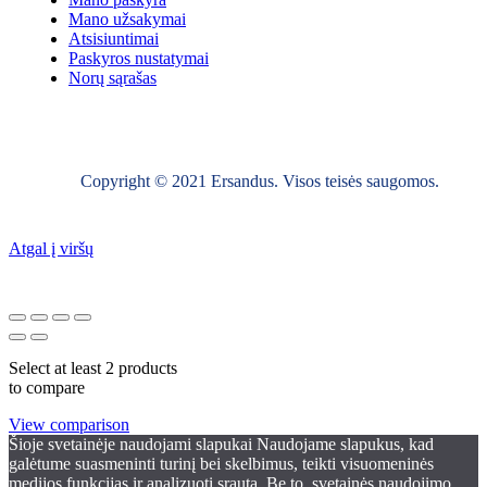
Mano užsakymai
Atsisiuntimai
Paskyros nustatymai
Norų sąrašas
Copyright © 2021 Ersandus. Visos teisės saugomos.
Atgal į viršų
Select at least 2 products
to compare
View comparison
Šioje svetainėje naudojami slapukai Naudojame slapukus, kad
galėtume suasmeninti turinį bei skelbimus, teikti visuomeninės
medijos funkcijas ir analizuoti srautą. Be to, svetainės naudojimo