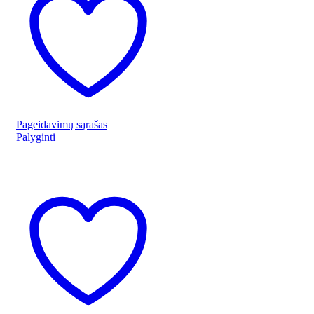
Pageidavimų sąrašas
Palyginti