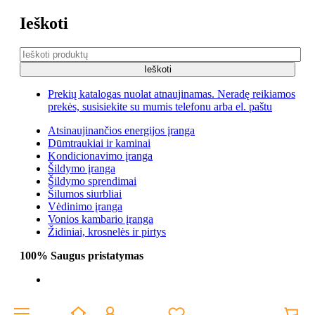
Ieškoti
Prekių katalogas nuolat atnaujinamas. Neradę reikiamos
prekės, susisiekite su mumis telefonu arba el. paštu
Atsinaujinančios energijos įranga
Dūmtraukiai ir kaminai
Kondicionavimo įranga
Šildymo įranga
Šildymo sprendimai
Šilumos siurbliai
Vėdinimo įranga
Vonios kambario įranga
Židiniai, krosnelės ir pirtys
100% Saugus pristatymas