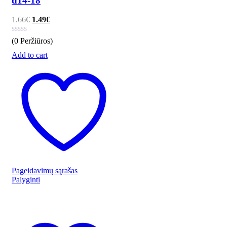
d14-18
1.66
€
1.49
€
(0 Peržiūros)
Add to cart
Pageidavimų sąrašas
Palyginti