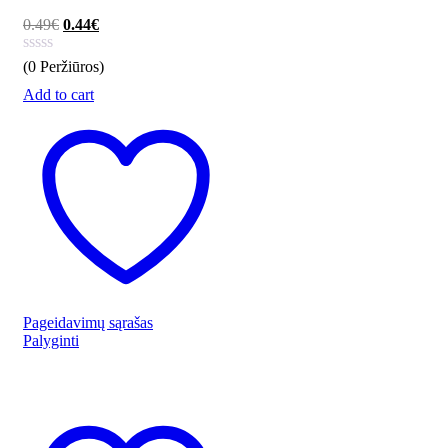
0.49
€
0.44
€
(0 Peržiūros)
Add to cart
Pageidavimų sąrašas
Palyginti