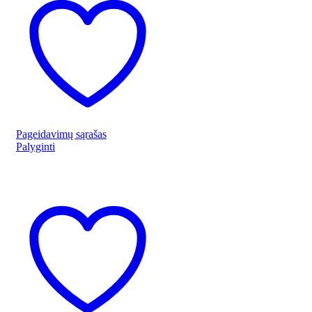
Pageidavimų sąrašas
Palyginti