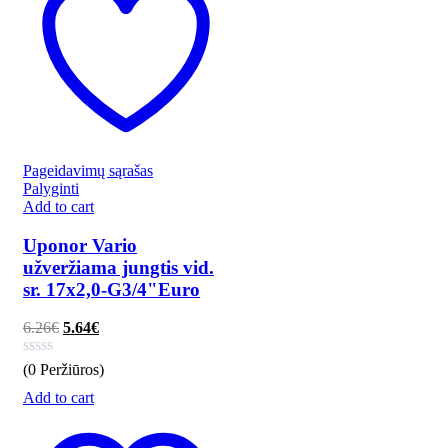
Pageidavimų sąrašas
Palyginti
Add to cart
Uponor Vario
užveržiama jungtis vid.
sr. 17x2,0-G3/4"Euro
6.26
€
5.64
€
(0 Peržiūros)
Add to cart