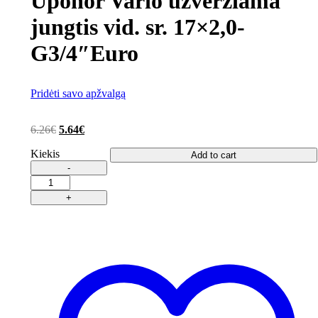
Uponor Vario užveržiama
jungtis vid. sr. 17×2,0-
G3/4″Euro
Pridėti savo apžvalgą
6.26
€
5.64
€
Kiekis
Add to cart
Uponor
Vario
užveržiama
jungtis
vid.
sr.
17x2,0-
G3/4"Euro
quantity