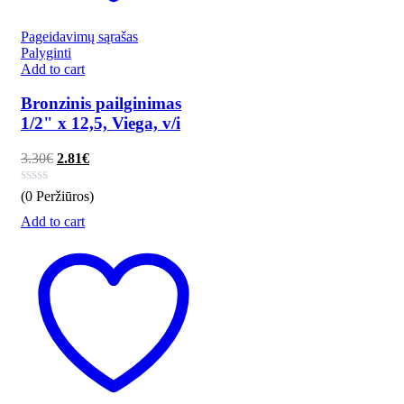
Pageidavimų sąrašas
Palyginti
Add to cart
Bronzinis pailginimas
1/2" x 12,5, Viega, v/i
3.30
€
2.81
€
(0 Peržiūros)
Add to cart