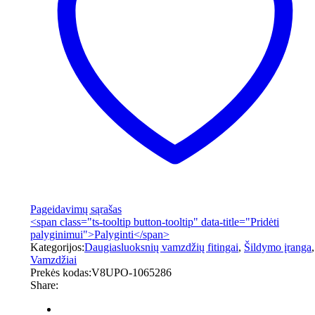
Pageidavimų sąrašas
<span class="ts-tooltip button-tooltip" data-title="Pridėti
palyginimui">Palyginti</span>
Kategorijos:
Daugiasluoksnių vamzdžių fitingai
,
Šildymo įranga
,
Vamzdžiai
Prekės kodas:
V8UPO-1065286
Share: