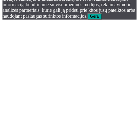
informaciją bendriname su visuomeninės medijos, reklamavimo ir
analizės partneriais, kurie gali ją pridėti prie kitos jūsų pateiktos arba
naudojant paslaugas surinktos informacijos.
Gerai