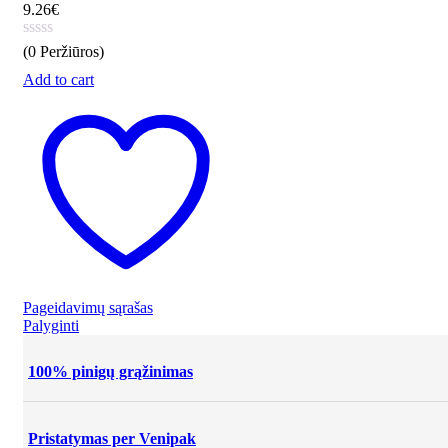
9.26
€
(0 Peržiūros)
Add to cart
Pageidavimų sąrašas
Palyginti
100% pinigų grąžinimas
Pristatymas per Venipak