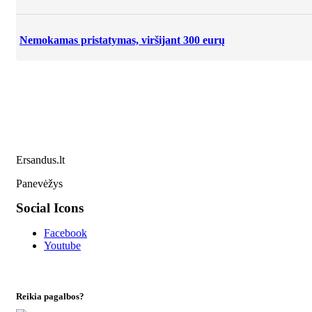
Nemokamas pristatymas, viršijant 300 eurų
Ersandus.lt
Panevėžys
Social Icons
Facebook
Youtube
Reikia pagalbos?