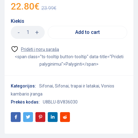
22.80
€
23.99
€
Kiekis
Add to cart
<span class="ts-tooltip button-tooltip" data-title="Pridėti
palyginimui">Palyginti</span>
Kategorijos:
Sifonai
,
Sifonai, trapai ir latakai
,
Vonios
kambario įranga
Prekės kodas:
U8BLU-BV836030