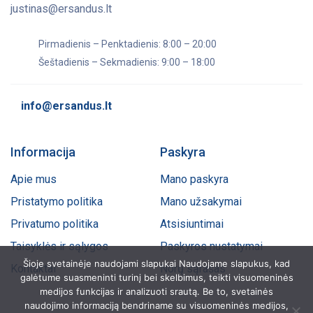
justinas@ersandus.lt
Pirmadienis – Penktadienis: 8:00 – 20:00
Šeštadienis – Sekmadienis: 9:00 – 18:00
info@ersandus.lt
Informacija
Paskyra
Apie mus
Mano paskyra
Pristatymo politika
Mano užsakymai
Privatumo politika
Atsisiuntimai
Taisyklės ir sąlygos
Paskyros nustatymai
Šioje svetainėje naudojami slapukai Naudojame slapukus, kad
Kontaktai
Norų sąrašas
galėtume suasmeninti turinį bei skelbimus, teikti visuomeninės
medijos funkcijas ir analizuoti srautą. Be to, svetainės
naudojimo informaciją bendriname su visuomeninės medijos,