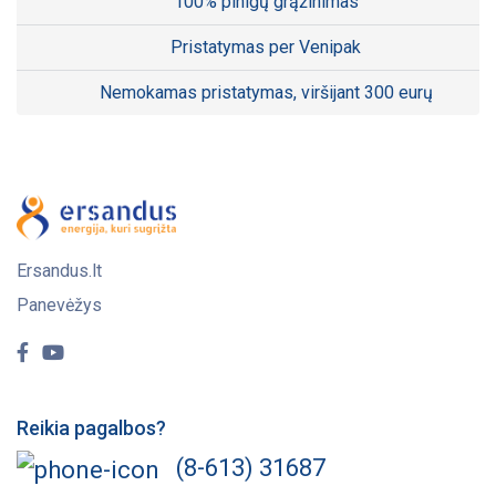
100% pinigų grąžinimas
Pristatymas per Venipak
Nemokamas pristatymas, viršijant 300 eurų
Ersandus.lt
Panevėžys
Reikia pagalbos?
(8-613) 31687