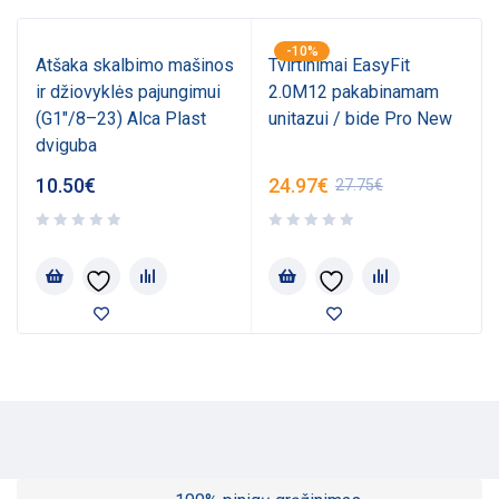
-10%
Atšaka skalbimo mašinos
Tvirtinimai EasyFit
ir džiovyklės pajungimui
2.0M12 pakabinamam
(G1"/8–23) Alca Plast
unitazui / bide Pro New
dviguba
10.50
€
24.97
€
27.75
€