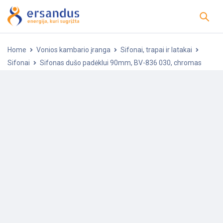
Home
Vonios kambario įranga
Sifonai, trapai ir latakai
Sifonai
Sifonas dušo padėklui 90mm, BV-836 030, chromas
-5%
POPULIARU