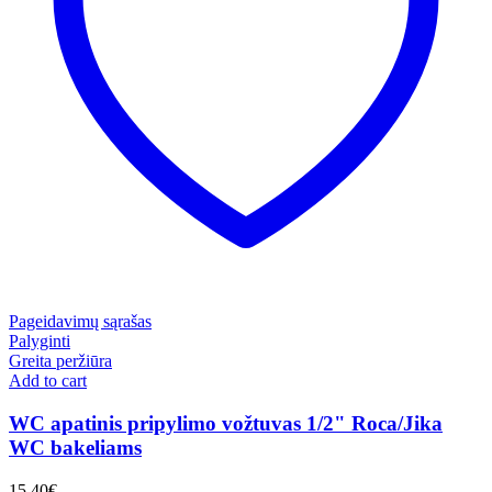
Pageidavimų sąrašas
Palyginti
Greita peržiūra
Add to cart
WC apatinis pripylimo vožtuvas 1/2" Roca/Jika
WC bakeliams
15.40
€