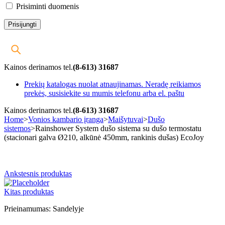
Prisiminti duomenis
Kainos derinamos tel.
(8-613) 31687
Prekių katalogas nuolat atnaujinamas. Neradę reikiamos
prekės, susisiekite su mumis telefonu arba el. paštu
Kainos derinamos tel.
(8-613) 31687
Home
>
Vonios kambario įranga
>
Maišytuvai
>
Dušo
sistemos
>
Rainshower System dušo sistema su dušo termostatu
(stacionari galva Ø210, alkūnė 450mm, rankinis dušas) EcoJoy
-10%
Ankstesnis produktas
Kitas produktas
Prieinamumas:
Sandelyje