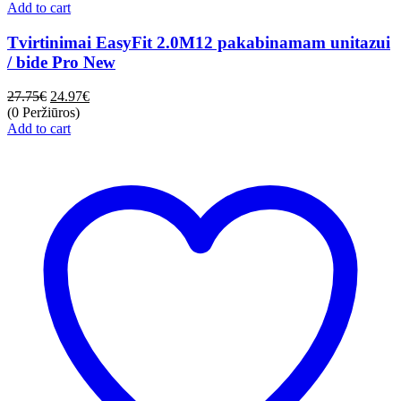
Add to cart
Tvirtinimai EasyFit 2.0M12 pakabinamam unitazui
/ bide Pro New
27.75
€
24.97
€
(0 Peržiūros)
Add to cart