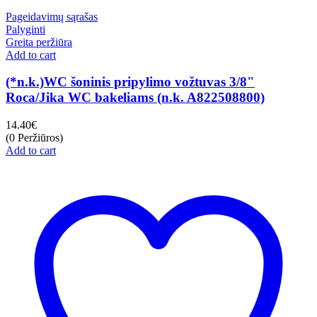
Pageidavimų sąrašas
Palyginti
Greita peržiūra
Add to cart
(*n.k.)WC šoninis pripylimo vožtuvas 3/8"
Roca/Jika WC bakeliams (n.k. A822508800)
14.40
€
(0 Peržiūros)
Add to cart