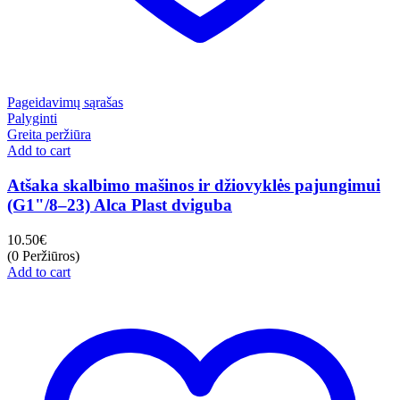
Pageidavimų sąrašas
Palyginti
Greita peržiūra
Add to cart
Atšaka skalbimo mašinos ir džiovyklės pajungimui
(G1"/8–23) Alca Plast dviguba
10.50
€
(0 Peržiūros)
Add to cart