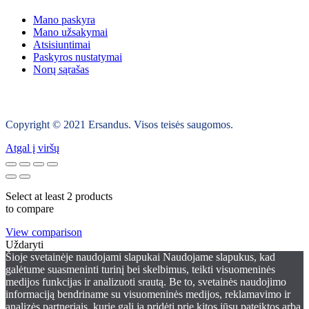
Mano paskyra
Mano užsakymai
Atsisiuntimai
Paskyros nustatymai
Norų sąrašas
Copyright © 2021 Ersandus. Visos teisės saugomos.
Atgal į viršų
Select at least 2 products
to compare
View comparison
Uždaryti
Šioje svetainėje naudojami slapukai Naudojame slapukus, kad
galėtume suasmeninti turinį bei skelbimus, teikti visuomeninės
medijos funkcijas ir analizuoti srautą. Be to, svetainės naudojimo
informaciją bendriname su visuomeninės medijos, reklamavimo ir
analizės partneriais, kurie gali ją pridėti prie kitos jūsų pateiktos arba