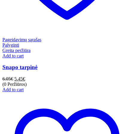
Pageidavimų sąrašas
Palyginti
Greita peržiūra
Add to cart
Snapo tarpinė
6.05
€
5.45
€
(0 Peržiūros)
Add to cart