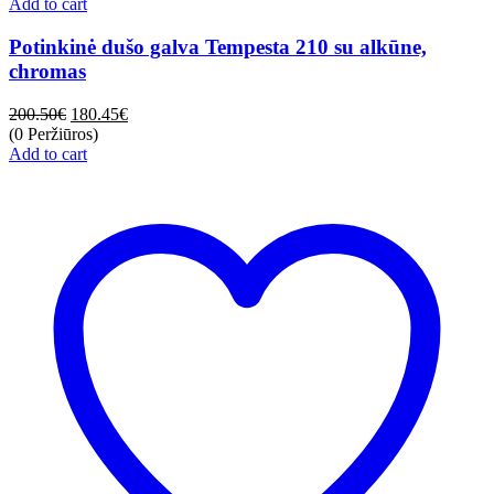
Add to cart
Potinkinė dušo galva Tempesta 210 su alkūne,
chromas
200.50
€
180.45
€
(0 Peržiūros)
Add to cart