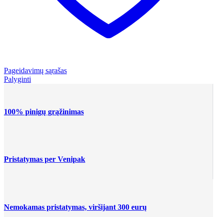
Pageidavimų sąrašas
Palyginti
100% pinigų grąžinimas
Pristatymas per Venipak
Nemokamas pristatymas, viršijant 300 eurų