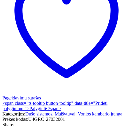
Ø210,
alkūnė
450mm,
rankinis
dušas)
EcoJoy
quantity
Pageidavimų sąrašas
<span class="ts-tooltip button-tooltip" data-title="Pridėti
palyginimui">Palyginti</span>
Kategorijos:
Dušo sistemos
,
Maišytuvai
,
Vonios kambario įranga
Prekės kodas:
U4GRO-27032001
Share: