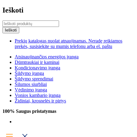
Ieškoti
Prekių katalogas nuolat atnaujinamas. Neradę reikiamos
prekės, susisiekite su mumis telefonu arba el. paštu
Atsinaujinančios energijos įranga
Dūmtraukiai ir kaminai
Kondicionavimo įranga
Šildymo įranga
Šildymo sprendimai
Šilumos siurbliai
Vėdinimo įranga
Vonios kambario įranga
Židiniai, krosnelės ir pirtys
100% Saugus pristatymas