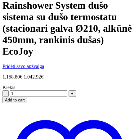
Rainshower System dušo
sistema su dušo termostatu
(stacionari galva Ø210, alkūnė
450mm, rankinis dušas)
EcoJoy
Pridėti savo apžvalgą
1,158.80
€
1,042.92
€
Kiekis
Rainshower
System
Add to cart
dušo
sistema
su
dušo
termostatu
(stacionari
galva