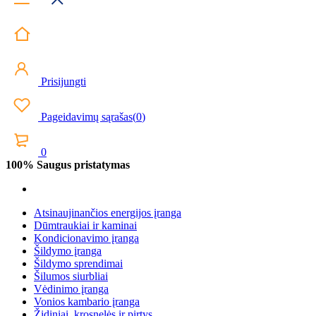
Prisijungti
Pageidavimų sąrašas
(
0
)
0
100% Saugus pristatymas
Atsinaujinančios energijos įranga
Dūmtraukiai ir kaminai
Kondicionavimo įranga
Šildymo įranga
Šildymo sprendimai
Šilumos siurbliai
Vėdinimo įranga
Vonios kambario įranga
Židiniai, krosnelės ir pirtys