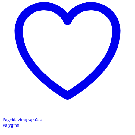
Pageidavimų sąrašas
Palyginti