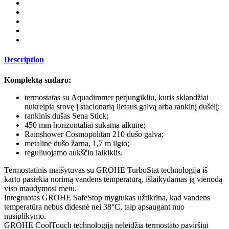
Description
Komplektą sudaro:
termostatas su Aquadimmer perjungikliu, kuris sklandžiai
nukreipia srovę į stacionarią lietaus galvą arba rankinį dušelį;
rankinis dušas Sena Stick;
450 mm horizontaliai sukama alkūne;
Rainshower Cosmopolitan 210 dušo galva;
​metalinė dušo žarna, 1,7 m ilgio;
reguliuojamo aukščio laikiklis.
Termostatinis maišytuvas su GROHE TurboStat technologija iš
karto pasiekia norimą vandens temperatūrą, išlaikydamas ją vienodą
viso maudymosi metu.
Integruotas GROHE SafeStop mygtukas užtikrina, kad vandens
temperatūra nebus didesnė nei 38°C, taip apsaugant nuo
nusiplikymo.
GROHE CoolTouch technologija neleidžia termostato paviršiui