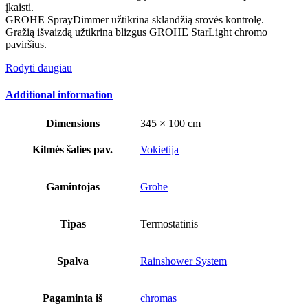
įkaisti.
GROHE SprayDimmer užtikrina sklandžią srovės kontrolę.
Gražią išvaizdą užtikrina blizgus GROHE StarLight chromo
paviršius.
Rodyti daugiau
Additional information
Dimensions
345 × 100 cm
Kilmės šalies pav.
Vokietija
Gamintojas
Grohe
Tipas
Termostatinis
Spalva
Rainshower System
Pagaminta iš
chromas