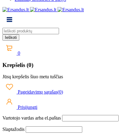
0
Krepšelis (0)
Jūsų krepšelis šiuo metu tuščias
Pageidavimų sąrašas
(
0
)
Prisijungti
Vartotojo vardas arba el.paštas
Slaptažodis