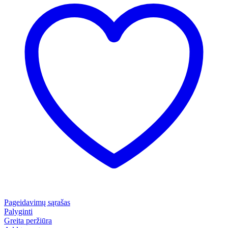
Pageidavimų sąrašas
Palyginti
Greita peržiūra