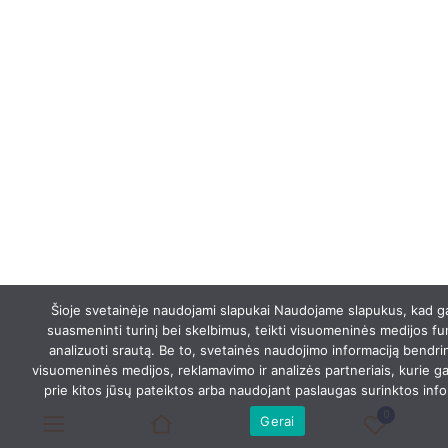
Šioje svetainėje naudojami slapukai Naudojame slapukus, kad 
suasmeninti turinį bei skelbimus, teikti visuomeninės medijos fun
analizuoti srautą. Be to, svetainės naudojimo informaciją bendr
visuomeninės medijos, reklamavimo ir analizės partneriais, kurie gali
prie kitos jūsų pateiktos arba naudojant paslaugas surinktos info
0
Gerai