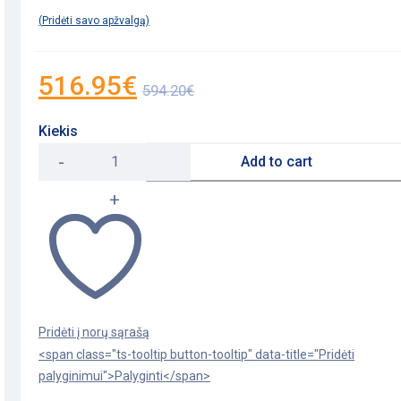
Pridėti savo apžvalgą
516.95
€
594.20
€
Kiekis
Pastatomas
Add to cart
praustuvas
Ideal
Standard
Ipalyss,
600x380
mm,
baltas
quantity
<span class="ts-tooltip button-tooltip" data-title="Pridėti
palyginimui">Palyginti</span>