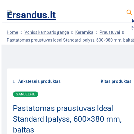
Prekių katalogas nuolat atnaujinamas. Neradę re
prekės, susisiekite su mumis telefonu arba el. paš
Home
Vonios kambario įranga
Keramika
Praustuvai
Pastatomas praustuvas Ideal Standard Ipalyss, 600×380 mm, balta
Atsinaujinančios energijos įranga
Dūmtraukiai ir kaminai
-13%
Kondicionavimo įranga
Šildymo įranga
Šildymo spren
POPULIARU
Šilumos siurbliai
Vėdinimo įranga
Vonios kambario įr
Ankstesnis produktas
Kitas produktas
Židiniai, krosnelės ir pirtys
SANDELYJE
100% Saugus pristatymas
Pastatomas praustuvas Ideal
Standard Ipalyss, 600×380 mm,
baltas