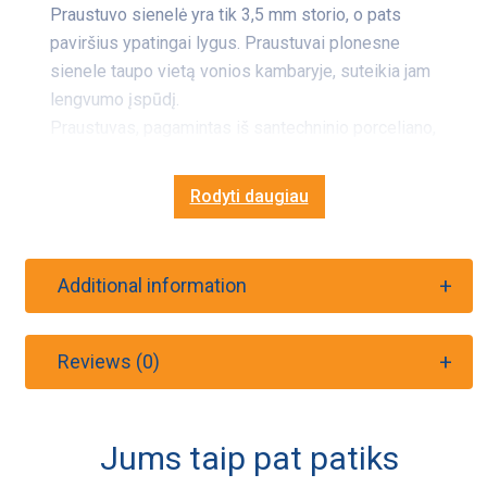
Praustuvo sienelė yra tik 3,5 mm storio, o pats
paviršius ypatingai lygus. Praustuvai plonesne
sienele taupo vietą vonios kambaryje, suteikia jam
lengvumo įspūdį.
Praustuvas, pagamintas iš santechninio porceliano,
nekeičia spalvos, yra atsparus rūgštims, šarmams,
2
lenkimui iki 500 kg/cm
, pasižymi mažesniu
Rodyti daugiau
vandens įgeriamumu.
Praustuvas yra be perlajos, išmatavimas 60 x 38 cm.
Keraminis dugno vožtuvo dangtelis užsakomas
Additional information
papildomai. Komplekte yra tvirtinimo elementai bei
montavimo šablonas.
Reviews (0)
Jums taip pat patiks