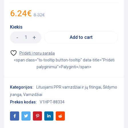
6.24
€
8.32
€
Kiekis
Add to cart
<span class="ts-tooltip button-tooltip" data-title="Pridėti
palyginimui">Palyginti</span>
Kategorijos:
Lituojami PPR vamzdžiai ir jų fitingai
,
Šildymo
įranga
,
Vamzdžiai
Prekės kodas:
V1HPT-88334