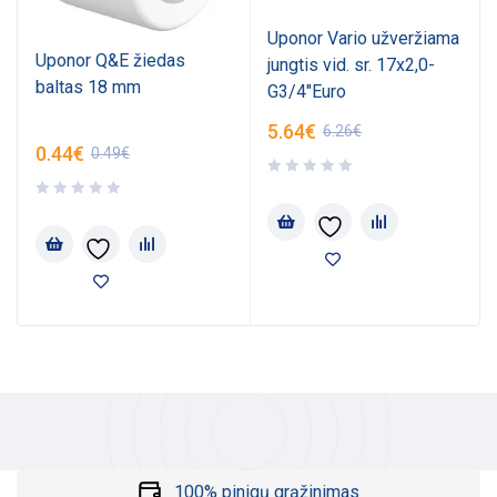
Uponor Vario užveržiama
Uponor Q&E žiedas
jungtis vid. sr. 17x2,0-
baltas 18 mm
G3/4"Euro
5.64
€
6.26
€
0.44
€
0.49
€
100% pinigų grąžinimas