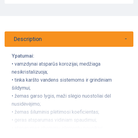
Description
Ypatumai:
• vamzdynai atsparūs korozijai, medžiaga
nesikristalizuoja;
• tinka karšto vandens sistemoms ir grindiniam
šildymui;
• žemas garso lygis, maži slėgio nuostoliai dėl
nusidėvėjimo;
• žemas šiluminis plėtimosi koeficientas;
• geras atsparumas vidiniam spaudimui;
• atsparumas cheminių elementų poveikiui.
Nurodyti orientaciniai išmatavimai.