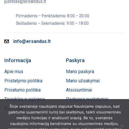
justinas@ersandus.lt
Pirmadienis – Penktadienis: 8:00 – 20:00
Šeštadienis – Sekmadienis: 9:00 – 18:00
info@ersandus.lt
Informacija
Paskyra
Apie mus
Mano paskyra
Pristatymo politika
Mano užsakymai
Privatumo politika
Atsisiuntimai
Taisyklės ir sąlygos
Paskyros nustatymai
Šioje svetainėje naudojami slapukai Naudojame slapukus, kad
Kontaktai
Norų sąrašas
galėtume suasmeninti turinį bei skelbimus, teikti visuomeninės
medijos funkcijas ir analizuoti srautą. Be to, svetainės
naudojimo informaciją bendriname su visuomeninės medijos,