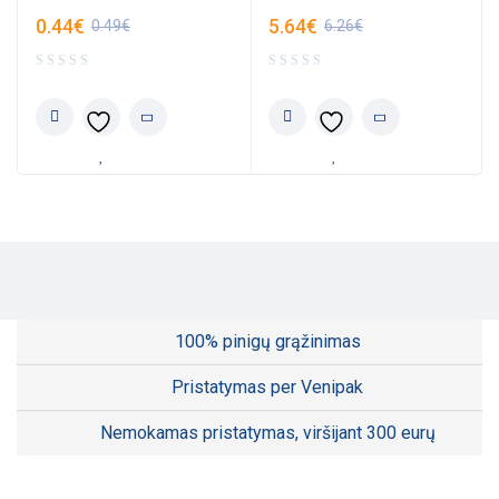
0.44
€
5.64
€
0.49
€
6.26
€
100% pinigų grąžinimas
Pristatymas per Venipak
Nemokamas pristatymas, viršijant 300 eurų