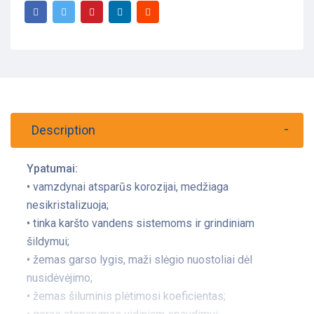
Description
Ypatumai:
• vamzdynai atsparūs korozijai, medžiaga
nesikristalizuoja;
• tinka karšto vandens sistemoms ir grindiniam
šildymui;
• žemas garso lygis, maži slėgio nuostoliai dėl
nusidėvėjimo;
• žemas šiluminis plėtimosi koeficientas;