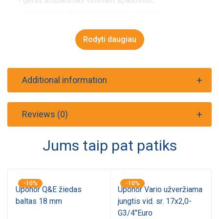
• geras atsparumas vidiniam spaudimui;
• atsparumas cheminių elementų poveikiui.
Nurodyti orientaciniai išmatavimai.
Rodyti daugiau
Additional information
Reviews (0)
Jums taip pat patiks
-10%
-10%
Uponor Q&E žiedas
Uponor Vario užveržiama
baltas 18 mm
jungtis vid. sr. 17x2,0-
G3/4"Euro