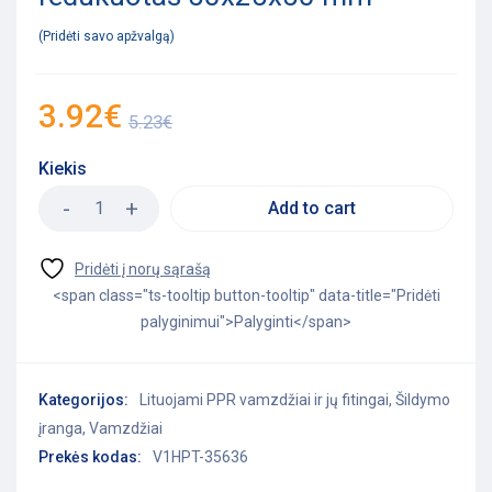
Pridėti savo apžvalgą
3.92
€
5.23
€
Kiekis
Add to cart
<span class="ts-tooltip button-tooltip" data-title="Pridėti
palyginimui">Palyginti</span>
Kategorijos:
Lituojami PPR vamzdžiai ir jų fitingai
,
Šildymo
įranga
,
Vamzdžiai
Prekės kodas:
V1HPT-35636