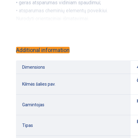
• geras atsparumas vidiniam spaudimui;
• atsparumas cheminių elementų poveikiui.
Nurodyti orientaciniai išmatavimai.
Additional information
Dimensions
Kilmės šalies pav.
Gamintojas
Tipas