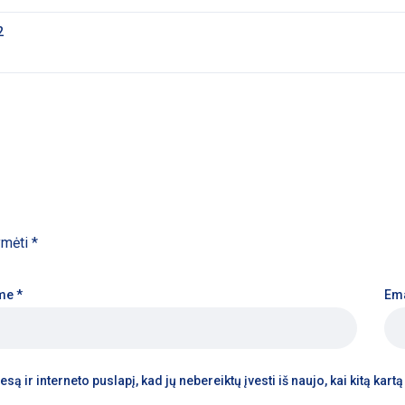
2
žymėti
*
me
*
Em
są ir interneto puslapį, kad jų nebereiktų įvesti iš naujo, kai kitą kar