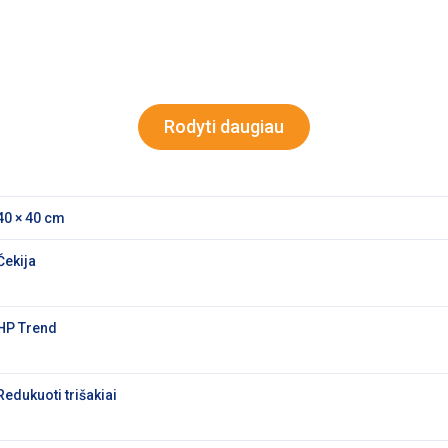
Rodyti daugiau
40 × 40 cm
Čekija
HP Trend
Redukuoti trišakiai