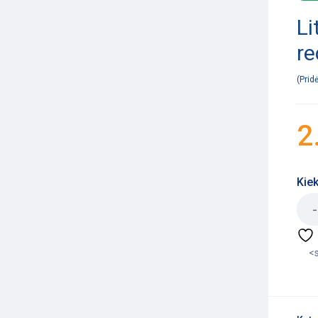
Li
r
Prid
2
Kiek
<s