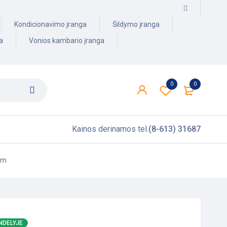
Kondicionavimo įranga
Šildymo įranga
a
Vonios kambario įranga
0
0
Kainos derinamos tel.
(8-613) 31687
mm
NDELYJE