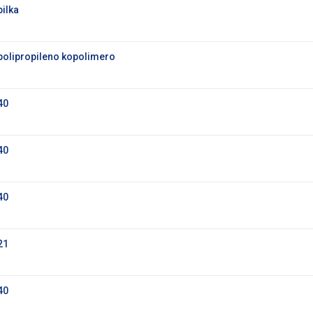
pilka
polipropileno kopolimero
40
40
40
21
40