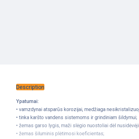
Description
Ypatumai:
• vamzdynai atsparūs korozijai, medžiaga nesikristalizuoj
• tinka karšto vandens sistemoms ir grindiniam šildymui;
• žemas garso lygis, maži slėgio nuostoliai dėl nusidėvėj
• žemas šiluminis plėtimosi koeficientas;