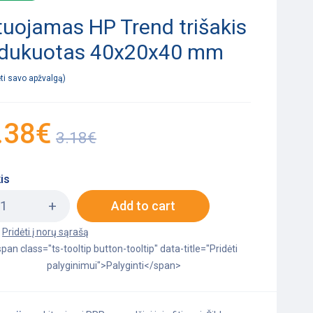
tuojamas HP Trend trišakis
edukuotas 40x20x40 mm
ėti savo apžvalgą
.38
€
3.18
€
is
Add to cart
pan class="ts-tooltip button-tooltip" data-title="Pridėti
palyginimui">Palyginti</span>