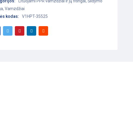
gorijos:
Lituojami PPR vamzdžiai ir jų fitingai
,
Šildymo
ga
,
Vamzdžiai
ės kodas:
V1HPT-35525