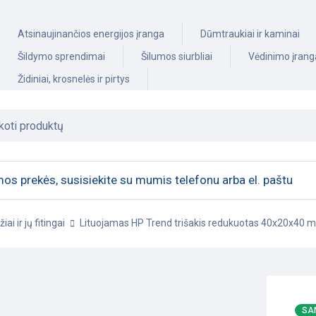
Atsinaujinančios energijos įranga
Dūmtraukiai ir kaminai
Šildymo sprendimai
Šilumos siurbliai
Vėdinimo įrang
Židiniai, krosnelės ir pirtys
os prekės, susisiekite su mumis telefonu arba el. paštu
i ir jų fitingai
Lituojamas HP Trend trišakis redukuotas 40x20x40 
SA