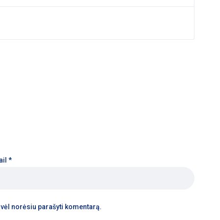
ail
*
tą vėl norėsiu parašyti komentarą.