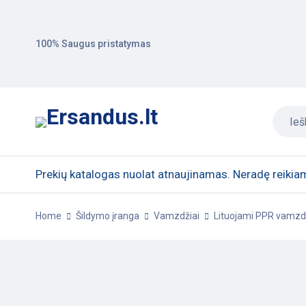
100% Saugus pristatymas
Prekių katalogas nuolat atnaujinamas. Neradę reikiam
Home
Šildymo įranga
Vamzdžiai
Lituojami PPR vamzdžia
-25%
POPULIARU