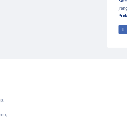
Kate
įran
Prek
a;
imo;