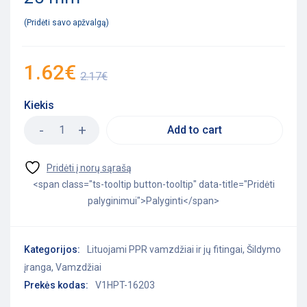
Pridėti savo apžvalgą
1.62
€
2.17
€
Kiekis
Add to cart
<span class="ts-tooltip button-tooltip" data-title="Pridėti
palyginimui">Palyginti</span>
Kategorijos:
Lituojami PPR vamzdžiai ir jų fitingai
,
Šildymo
įranga
,
Vamzdžiai
Prekės kodas:
V1HPT-16203