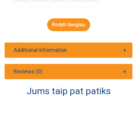
• žemas šiluminis plėtimosi koeficientas;
• geras atsparumas vidiniam spaudimui;
• atsparumas cheminių elementų poveikiui.
Nurodyti orientaciniai išmatavimai.
Rodyti daugiau
Additional information
Reviews (0)
Jums taip pat patiks