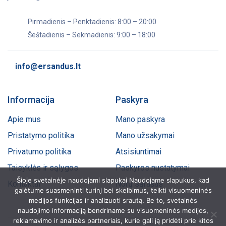
Pirmadienis – Penktadienis: 8:00 – 20:00
Šeštadienis – Sekmadienis: 9:00 – 18:00
info@ersandus.lt
Informacija
Paskyra
Apie mus
Mano paskyra
Pristatymo politika
Mano užsakymai
Privatumo politika
Atsisiuntimai
Taisyklės ir sąlygos
Paskyros nustatymai
Šioje svetainėje naudojami slapukai Naudojame slapukus, kad
Kontaktai
Norų sąrašas
galėtume suasmeninti turinį bei skelbimus, teikti visuomeninės
medijos funkcijas ir analizuoti srautą. Be to, svetainės
naudojimo informaciją bendriname su visuomeninės medijos,
reklamavimo ir analizės partneriais, kurie gali ją pridėti prie kitos