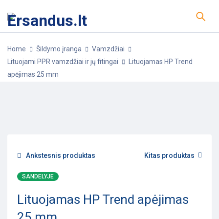
Home
Šildymo įranga
Vamzdžiai
Lituojami PPR vamzdžiai ir jų fitingai
Lituojamas HP Trend
apėjimas 25 mm
-25%
POPULIARU
Ankstesnis produktas
Kitas produktas
SANDELYJE
Lituojamas HP Trend apėjimas
25 mm