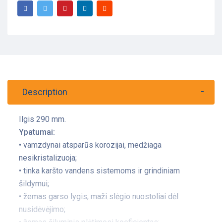
Description
Ilgis 290 mm.
Ypatumai:
• vamzdynai atsparūs korozijai, medžiaga
nesikristalizuoja;
• tinka karšto vandens sistemoms ir grindiniam
šildymui;
• žemas garso lygis, maži slėgio nuostoliai dėl
nusidėvėjimo;