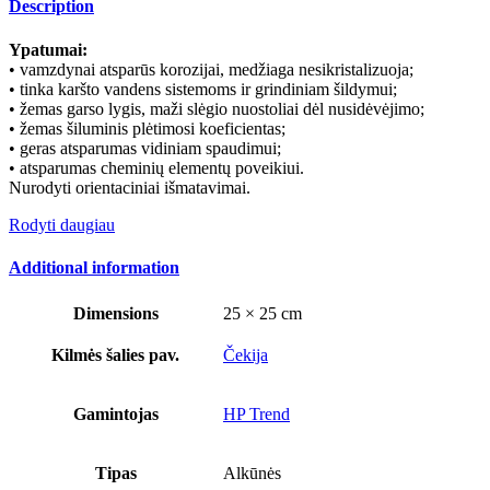
Description
Ypatumai:
• vamzdynai atsparūs korozijai, medžiaga nesikristalizuoja;
• tinka karšto vandens sistemoms ir grindiniam šildymui;
• žemas garso lygis, maži slėgio nuostoliai dėl nusidėvėjimo;
• žemas šiluminis plėtimosi koeficientas;
• geras atsparumas vidiniam spaudimui;
• atsparumas cheminių elementų poveikiui.
Nurodyti orientaciniai išmatavimai.
Rodyti daugiau
Additional information
Dimensions
25 × 25 cm
Kilmės šalies pav.
Čekija
Gamintojas
HP Trend
Tipas
Alkūnės