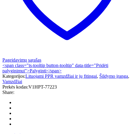
Pageidavimų sąrašas
<span class="ts-tooltip button-tooltip" data-title="Pridėti
palyginimui">Palyginti</span>
Kategorijos:
Lituojami PPR vamzdžiai ir jų fitingai
,
Šildymo įranga
,
Vamzdžiai
Prekės kodas:
V1HPT-77223
Share: