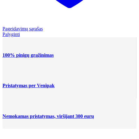
Pageidavimų sąrašas
Palyginti
100% pinigų grąžinimas
Pristatymas per Venipak
Nemokamas pristatymas, viršijant 300 eurų