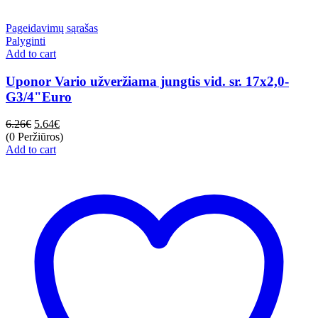
Pageidavimų sąrašas
Palyginti
Add to cart
Uponor Vario užveržiama jungtis vid. sr. 17x2,0-
G3/4"Euro
6.26
€
5.64
€
(0 Peržiūros)
Add to cart