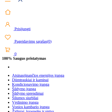
Prisijungti
Pageidavimų sąrašas
(
0
)
0
100% Saugus pristatymas
Atsinaujinančios energijos įranga
Dūmtraukiai ir kaminai
Kondicionavimo įranga
Šildymo įranga
Šildymo sprendimai
Šilumos siurbliai
Vėdinimo įranga
Vonios kambario įranga
Židiniai, krosnelės ir pirtys