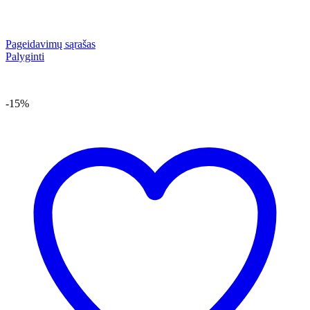
Pageidavimų sąrašas
Palyginti
-15%