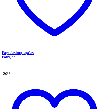
Pageidavimų sąrašas
Palyginti
-20%