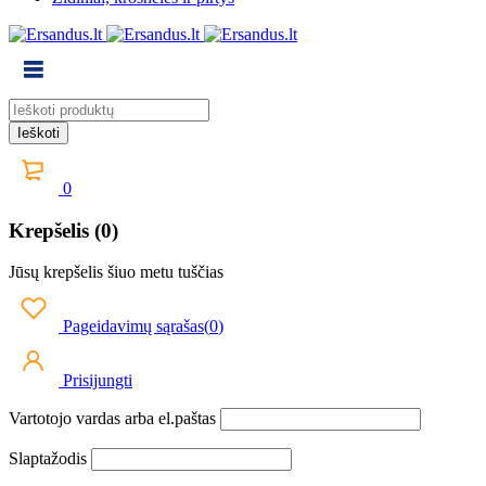
0
Krepšelis (0)
Jūsų krepšelis šiuo metu tuščias
Pageidavimų sąrašas
(
0
)
Prisijungti
Vartotojo vardas arba el.paštas
Slaptažodis