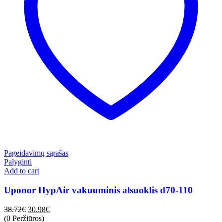
Pageidavimų sąrašas
Palyginti
Add to cart
Uponor HypAir vakuuminis alsuoklis d70-110
38.72
€
30.98
€
(0 Peržiūros)