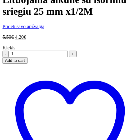
sriegiu 25 mm x1/2M
Pridėti savo apžvalgą
5.59
€
4.20
€
Kiekis
Lituojama
alkūnė
Add to cart
su
išoriniu
sriegiu
25
mm
x1/2M
quantity