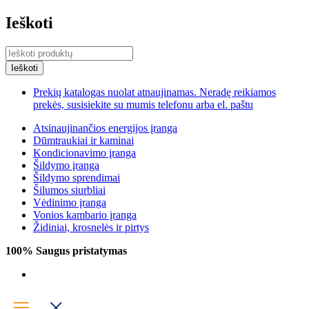
Ieškoti
Prekių katalogas nuolat atnaujinamas. Neradę reikiamos
prekės, susisiekite su mumis telefonu arba el. paštu
Atsinaujinančios energijos įranga
Dūmtraukiai ir kaminai
Kondicionavimo įranga
Šildymo įranga
Šildymo sprendimai
Šilumos siurbliai
Vėdinimo įranga
Vonios kambario įranga
Židiniai, krosnelės ir pirtys
100% Saugus pristatymas