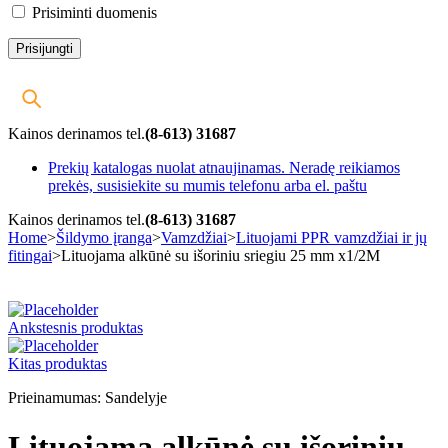
Prisiminti duomenis
Kainos derinamos tel.
(8-613) 31687
Prekių katalogas nuolat atnaujinamas. Neradę reikiamos
prekės, susisiekite su mumis telefonu arba el. paštu
Kainos derinamos tel.
(8-613) 31687
Home
>
Šildymo įranga
>
Vamzdžiai
>
Lituojami PPR vamzdžiai ir jų
fitingai
>
Lituojama alkūnė su išoriniu sriegiu 25 mm x1/2M
-25%
Ankstesnis produktas
Kitas produktas
Prieinamumas:
Sandelyje
Lituojama alkūnė su išoriniu