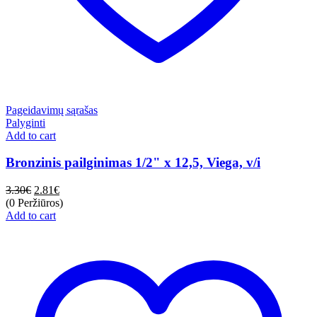
Pageidavimų sąrašas
Palyginti
Add to cart
Bronzinis pailginimas 1/2" x 12,5, Viega, v/i
3.30
€
2.81
€
(0 Peržiūros)
Add to cart