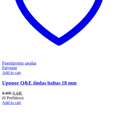
Pageidavimų sąrašas
Palyginti
Add to cart
Uponor Q&E žiedas baltas 18 mm
0.49
€
0.44
€
(0 Peržiūros)
Add to cart