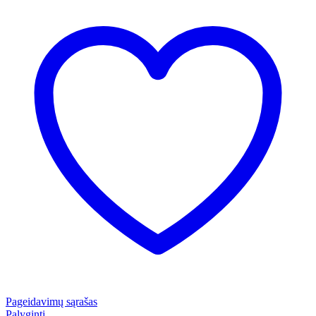
Pageidavimų sąrašas
Palyginti