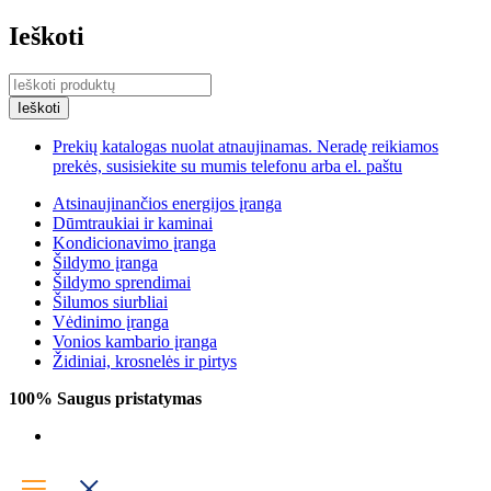
Ieškoti
Prekių katalogas nuolat atnaujinamas. Neradę reikiamos
prekės, susisiekite su mumis telefonu arba el. paštu
Atsinaujinančios energijos įranga
Dūmtraukiai ir kaminai
Kondicionavimo įranga
Šildymo įranga
Šildymo sprendimai
Šilumos siurbliai
Vėdinimo įranga
Vonios kambario įranga
Židiniai, krosnelės ir pirtys
100% Saugus pristatymas