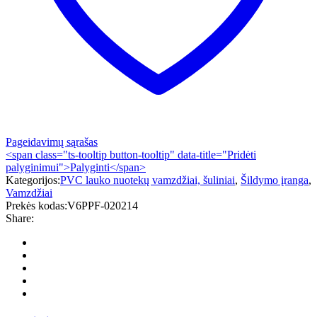
Pageidavimų sąrašas
<span class="ts-tooltip button-tooltip" data-title="Pridėti
palyginimui">Palyginti</span>
Kategorijos:
PVC lauko nuotekų vamzdžiai, šuliniai
,
Šildymo įranga
,
Vamzdžiai
Prekės kodas:
V6PPF-020214
Share: