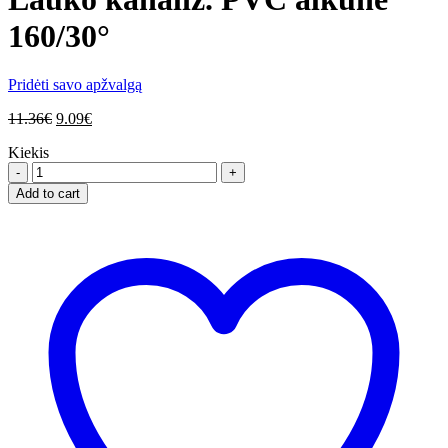
160/30°
Pridėti savo apžvalgą
11.36
€
9.09
€
Kiekis
Lauko
kanaliz.
Add to cart
PVC
alkūnė
160/30°
quantity