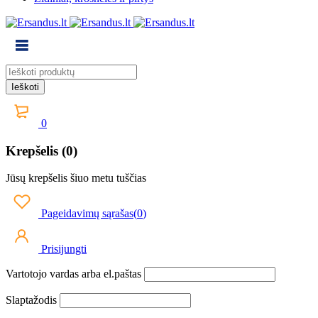
0
Krepšelis (0)
Jūsų krepšelis šiuo metu tuščias
Pageidavimų sąrašas
(
0
)
Prisijungti
Vartotojo vardas arba el.paštas
Slaptažodis