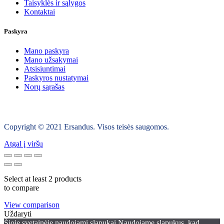
Taisyklės ir sąlygos
Kontaktai
Paskyra
Mano paskyra
Mano užsakymai
Atsisiuntimai
Paskyros nustatymai
Norų sąrašas
Copyright © 2021 Ersandus. Visos teisės saugomos.
Atgal į viršų
Select at least 2 products
to compare
View comparison
Uždaryti
Šioje svetainėje naudojami slapukai Naudojame slapukus, kad