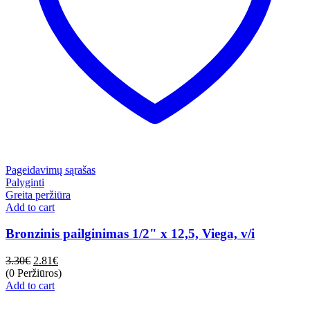
Pageidavimų sąrašas
Palyginti
Greita peržiūra
Add to cart
Bronzinis pailginimas 1/2" x 12,5, Viega, v/i
3.30
€
2.81
€
(0 Peržiūros)
Add to cart