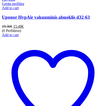
Greita peržiūra
Add to cart
Uponor HypAir vakuuminis alsuoklis d32-63
19.36
€
15.49
€
(0 Peržiūros)
Add to cart