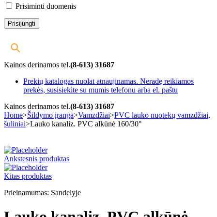
Prisiminti duomenis
Kainos derinamos tel.
(8-613) 31687
Prekių katalogas nuolat atnaujinamas. Neradę reikiamos
prekės, susisiekite su mumis telefonu arba el. paštu
Kainos derinamos tel.
(8-613) 31687
Home
>
Šildymo įranga
>
Vamzdžiai
>
PVC lauko nuotekų vamzdžiai,
šuliniai
>
Lauko kanaliz. PVC alkūnė 160/30°
-20%
Ankstesnis produktas
Kitas produktas
Prieinamumas:
Sandelyje
Lauko kanaliz. PVC alkūnė