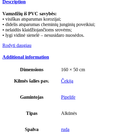
Description
Vamzdžių iš PVC savybės:
• visiškas atsparumas korozijai;
• didelis atsparumas cheminių junginių poveikiui;
• nelaidūs klaidžiojančioms srovėms;
• lygi vidinė sienelė – nesusidaro nuosėdos.
Rodyti daugiau
Additional information
Dimensions
160 × 50 cm
Kilmės šalies pav.
Čekija
Gamintojas
Pipelife
Tipas
Alkūnės
Spalva
ruda