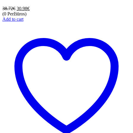
38.72
€
30.98
€
(0 Peržiūros)
Add to cart