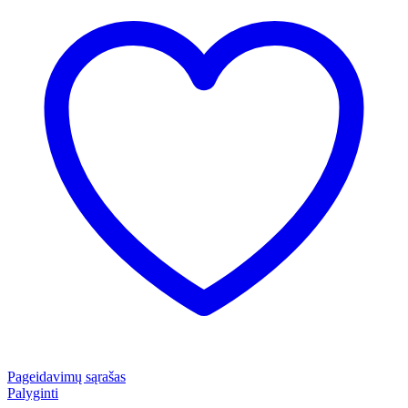
Pageidavimų sąrašas
Palyginti