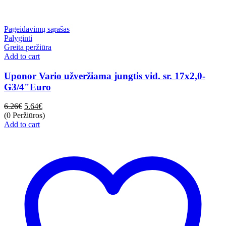
Pageidavimų sąrašas
Palyginti
Greita peržiūra
Add to cart
Uponor Vario užveržiama jungtis vid. sr. 17x2,0-
G3/4"Euro
6.26
€
5.64
€
(0 Peržiūros)
Add to cart