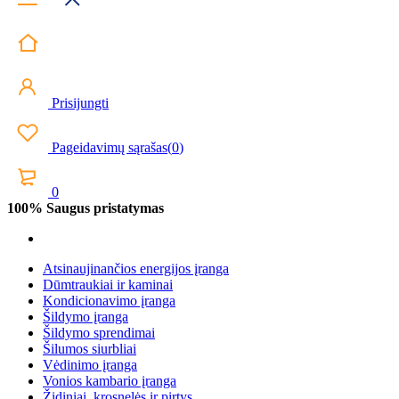
Prisijungti
Pageidavimų sąrašas
(
0
)
0
100% Saugus pristatymas
Atsinaujinančios energijos įranga
Dūmtraukiai ir kaminai
Kondicionavimo įranga
Šildymo įranga
Šildymo sprendimai
Šilumos siurbliai
Vėdinimo įranga
Vonios kambario įranga
Židiniai, krosnelės ir pirtys