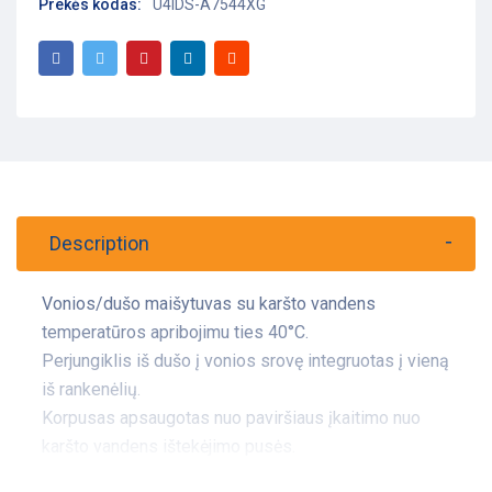
Prekės kodas:
U4IDS-A7544XG
Description
Vonios/dušo maišytuvas su karšto vandens
temperatūros apribojimu ties 40°C.
Perjungiklis iš dušo į vonios srovę integruotas į vieną
iš rankenėlių.
Korpusas apsaugotas nuo paviršiaus įkaitimo nuo
karšto vandens ištekėjimo pusės.