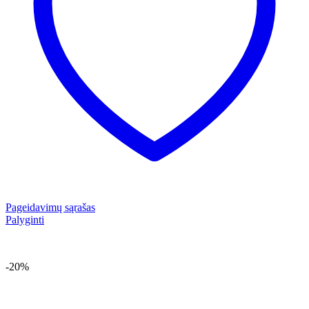
Pageidavimų sąrašas
Palyginti
-20%