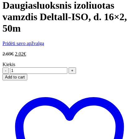
Daugiasluoksnis izoliuotas
vamzdis Deltall-ISO, d. 16×2,
50m
Pridėti savo apžvalgą
2.69
€
2.02
€
Kiekis
Daugiasluoksnis
izoliuotas
Add to cart
vamzdis
Deltall-
ISO,
d.
16x2,
50m
quantity