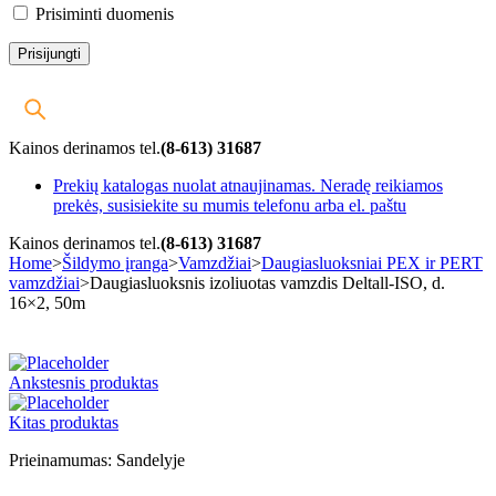
Prisiminti duomenis
Kainos derinamos tel.
(8-613) 31687
Prekių katalogas nuolat atnaujinamas. Neradę reikiamos
prekės, susisiekite su mumis telefonu arba el. paštu
Kainos derinamos tel.
(8-613) 31687
Home
>
Šildymo įranga
>
Vamzdžiai
>
Daugiasluoksniai PEX ir PERT
vamzdžiai
>
Daugiasluoksnis izoliuotas vamzdis Deltall-ISO, d.
16×2, 50m
-25%
Ankstesnis produktas
Kitas produktas
Prieinamumas:
Sandelyje