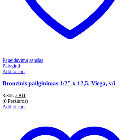
Pageidavimų sąrašas
Palyginti
Add to cart
Bronzinis pailginimas 1/2" x 12,5, Viega, v/i
3.30
€
2.81
€
(0 Peržiūros)
Add to cart