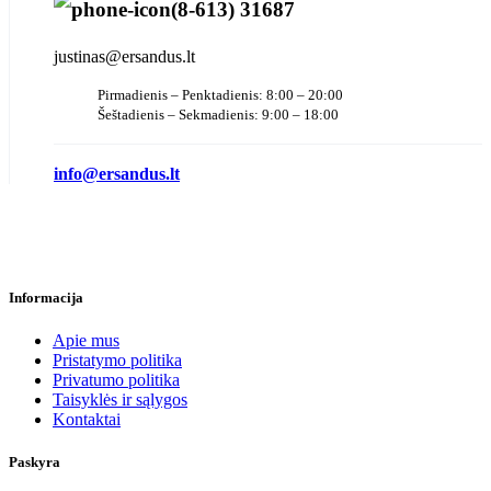
(8-613) 31687
justinas@ersandus.lt
Pirmadienis – Penktadienis: 8:00 – 20:00
Šeštadienis – Sekmadienis: 9:00 – 18:00
info@ersandus.lt
Informacija
Apie mus
Pristatymo politika
Privatumo politika
Taisyklės ir sąlygos
Kontaktai
Paskyra