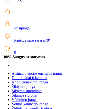
Prisijungti
Pageidavimų sąrašas
(
0
)
0
100% Saugus pristatymas
Atsinaujinančios energijos įranga
Dūmtraukiai ir kaminai
Kondicionavimo įranga
Šildymo įranga
Šildymo sprendimai
Šilumos siurbliai
Vėdinimo įranga
Vonios kambario įranga
Židiniai, krosnelės ir pirtys