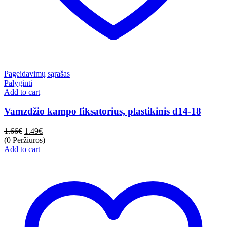
Pageidavimų sąrašas
Palyginti
Add to cart
Vamzdžio kampo fiksatorius, plastikinis d14-18
1.66
€
1.49
€
(0 Peržiūros)
Add to cart