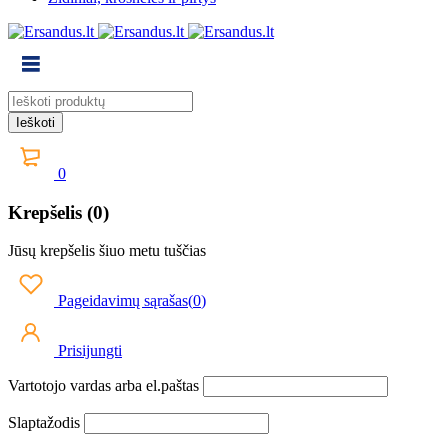
0
Krepšelis (0)
Jūsų krepšelis šiuo metu tuščias
Pageidavimų sąrašas
(
0
)
Prisijungti
Vartotojo vardas arba el.paštas
Slaptažodis