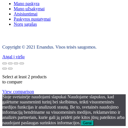
Mano paskyra
Mano užsakymai
Atsisiuntimai
Paskyros nustatymai
Norų sąrašas
Copyright © 2021 Ersandus. Visos teisės saugomos.
Atgal į viršų
Select at least 2 products
to compare
View comparison
Šioje svetainėje naudojami slapukai Naudojame slapukus, kad
galėtume suasmeninti turinį bei skelbimus, teikti visuomeninės
medijos funkcijas ir analizuoti srautą. Be to, svetainės naudojimo
informaciją bendriname su visuomeninės medijos, reklamavimo ir
analizės partneriais, kurie gali ją pridėti prie kitos jūsų pateiktos arba
naudojant paslaugas surinktos informacijos.
Gerai