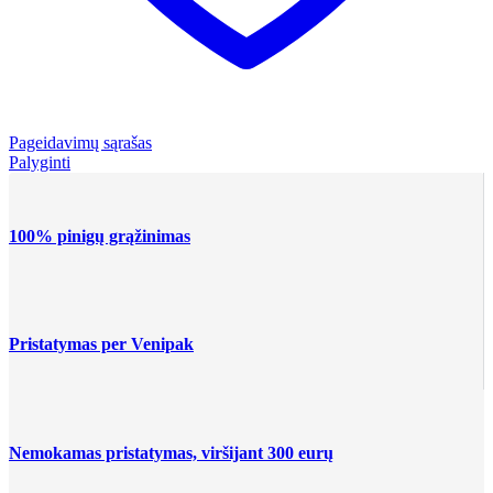
Pageidavimų sąrašas
Palyginti
100% pinigų grąžinimas
Pristatymas per Venipak
Nemokamas pristatymas, viršijant 300 eurų