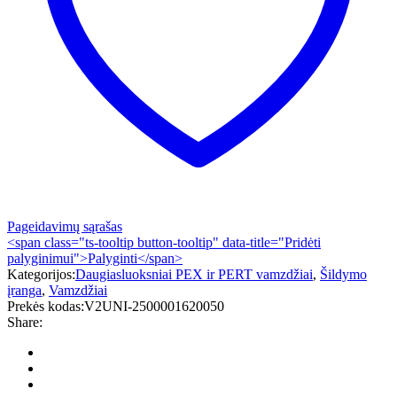
Pageidavimų sąrašas
<span class="ts-tooltip button-tooltip" data-title="Pridėti
palyginimui">Palyginti</span>
Kategorijos:
Daugiasluoksniai PEX ir PERT vamzdžiai
,
Šildymo
įranga
,
Vamzdžiai
Prekės kodas:
V2UNI-2500001620050
Share: