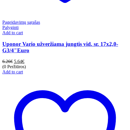
Pageidavimų sąrašas
Palyginti
Add to cart
Uponor Vario užveržiama jungtis vid. sr. 17x2,0-
G3/4"Euro
6.26
€
5.64
€
(0 Peržiūros)
Add to cart