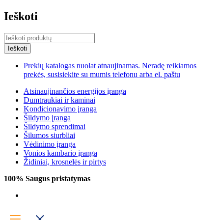
Ieškoti
Prekių katalogas nuolat atnaujinamas. Neradę reikiamos
prekės, susisiekite su mumis telefonu arba el. paštu
Atsinaujinančios energijos įranga
Dūmtraukiai ir kaminai
Kondicionavimo įranga
Šildymo įranga
Šildymo sprendimai
Šilumos siurbliai
Vėdinimo įranga
Vonios kambario įranga
Židiniai, krosnelės ir pirtys
100% Saugus pristatymas