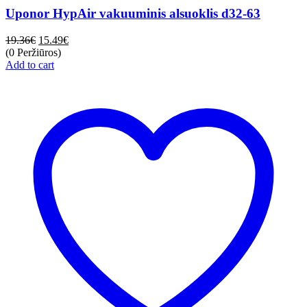
Uponor HypAir vakuuminis alsuoklis d32-63
19.36
€
15.49
€
(0 Peržiūros)
Add to cart