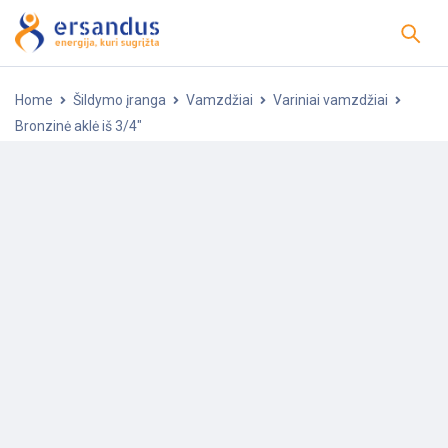
Home
Šildymo įranga
Vamzdžiai
Variniai vamzdžiai
Bronzinė aklė iš 3/4″
-25%
POPULIARU