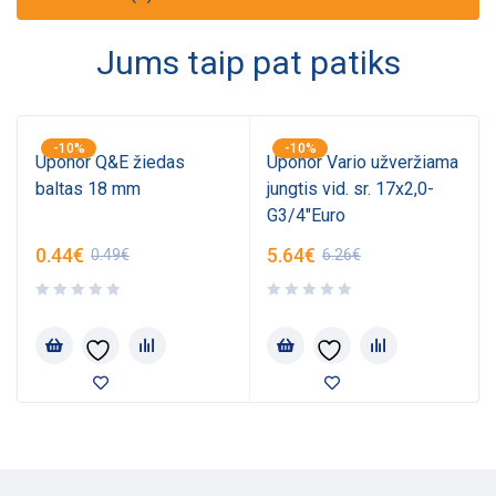
Jums taip pat patiks
-10%
-10%
Uponor Q&E žiedas
Uponor Vario užveržiama
baltas 18 mm
jungtis vid. sr. 17x2,0-
G3/4"Euro
0.44
€
5.64
€
0.49
€
6.26
€