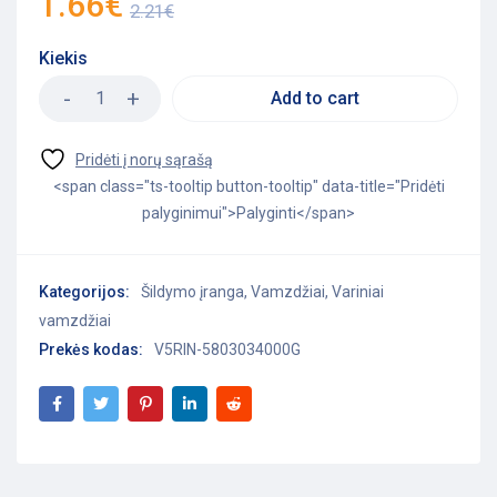
1.66
€
2.21
€
Kiekis
Add to cart
<span class="ts-tooltip button-tooltip" data-title="Pridėti
palyginimui">Palyginti</span>
Kategorijos:
Šildymo įranga
,
Vamzdžiai
,
Variniai
vamzdžiai
Prekės kodas:
V5RIN-5803034000G