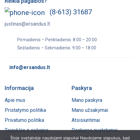
Reikia pagalbos?
(8-613) 31687
justinas@ersandus.lt
Pirmadienis – Penktadienis: 8:00 – 20:00
Šeštadienis – Sekmadienis: 9:00 – 18:00
info@ersandus.lt
Informacija
Paskyra
Apie mus
Mano paskyra
Pristatymo politika
Mano užsakymai
Privatumo politika
Atsisiuntimai
Taisyklės ir sąlygos
Paskyros nustatymai
Šioje svetainėje naudojami slapukai Naudojame slapukus, kad