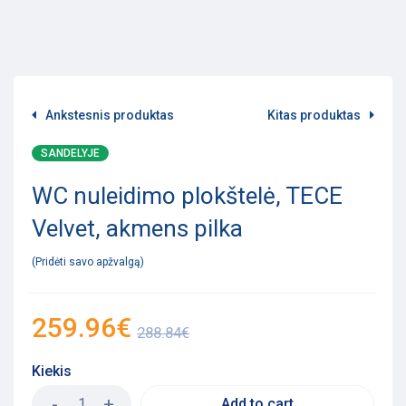
Ankstesnis produktas
Kitas produktas
SANDELYJE
WC nuleidimo plokštelė, TECE
Velvet, akmens pilka
Pridėti savo apžvalgą
259.96
€
288.84
€
Kiekis
Add to cart