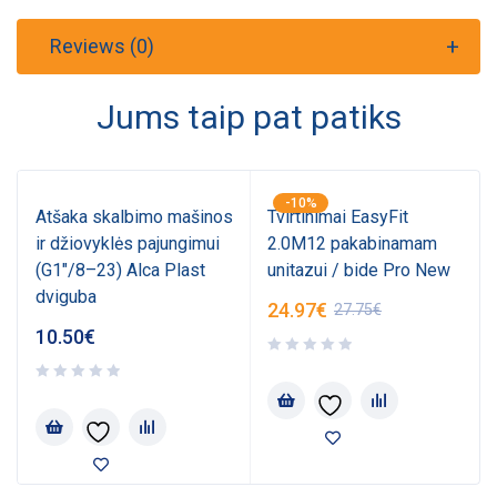
Reviews (0)
Jums taip pat patiks
-10%
Atšaka skalbimo mašinos
Tvirtinimai EasyFit
ir džiovyklės pajungimui
2.0M12 pakabinamam
(G1"/8–23) Alca Plast
unitazui / bide Pro New
dviguba
24.97
€
27.75
€
10.50
€