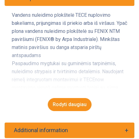
Vandens nuleidimo plokštelė TECE nuplovimo
bakeliams, prijungimas iš priekio arba iš viršaus. Ypač
plona vandens nuleidimo plokštelė su FENIX NTM
paviršiumi (FENIX® by Arpa Industriale). Minkštas
matinis paviršius su danga atsparia pirštų
antspaudams
Paspaudimo mygtukai su guminėmis tarpinėmis,
nuleidimo strypais ir tvirtinimo detalėmis. Naudojant
rėmelį integruotam montavimui ir TECEnow
montavimo rėmelį galima montuoti lygiai su siena.
Galima montuoti su rėmeliu WC higieninėms
tabletėms.
Rodyti daugiau
Additional information