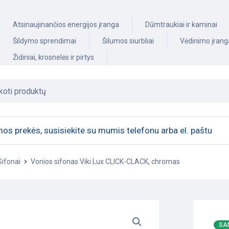
Atsinaujinančios energijos įranga
Dūmtraukiai ir kaminai
Šildymo sprendimai
Šilumos siurbliai
Vėdinimo įrang
Židiniai, krosnelės ir pirtys
os prekės, susisiekite su mumis telefonu arba el. paštu
Sifonai
Vonios sifonas Viki Lux CLICK-CLACK, chromas
SA