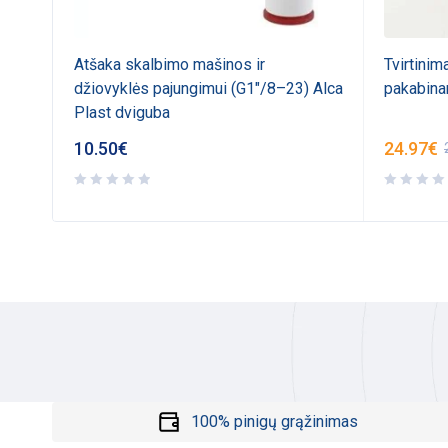
10
Atšaka skalbimo mašinos ir
Tvirtinim
džiovyklės pajungimui (G1"/8–23) Alca
pakabina
Plast dviguba
10.50
€
24.97
€
100% pinigų grąžinimas