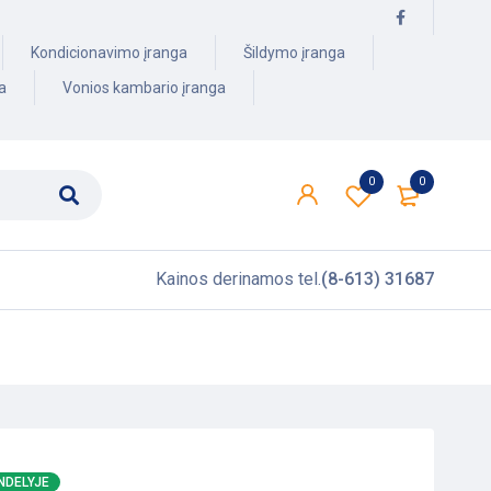
Kondicionavimo įranga
Šildymo įranga
a
Vonios kambario įranga
0
0
Kainos derinamos tel.
(8-613) 31687
NDELYJE