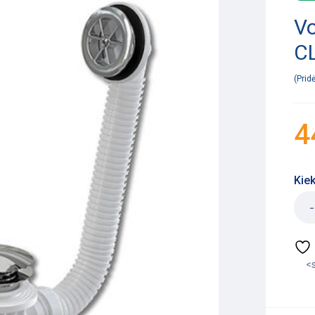
Vo
C
Prid
4
Kiek
<s