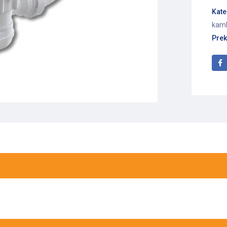
Kate
kamb
Prek