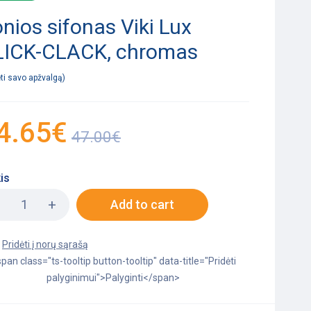
nios sifonas Viki Lux
LICK-CLACK, chromas
ėti savo apžvalgą
4.65
€
47.00
€
is
Add to cart
pan class="ts-tooltip button-tooltip" data-title="Pridėti
palyginimui">Palyginti</span>