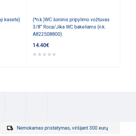
ji kasetė)
(*n.k.)WC šoninis pripylimo vožtuvas
WC a
3/8" Roca/Jika WC bakeliams (n.k.
Roc
A822508800)
14.40
€
15.
Nemokamas pristatymas, viršijant 300 eurų