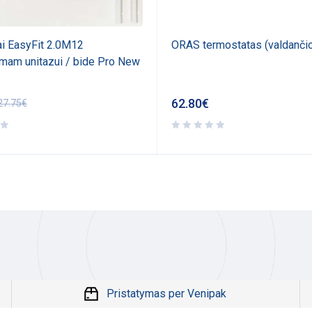
ai EasyFit 2.0M12
ORAS termostatas (valdančio
mam unitazui / bide Pro New
62.80
€
27.75
€
Pristatymas per Venipak