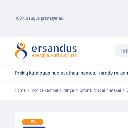
100% Saugus pristatymas
Prekių katalogas nuolat atnaujinamas. Neradę reikiam
Home
Vonios kambario įranga
Sifonai, trapai ir latakai
-5%