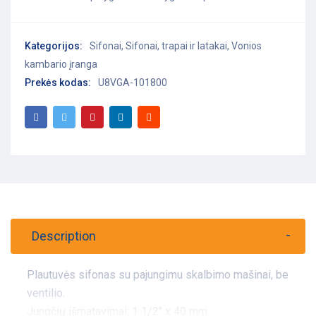
Kategorijos:
Sifonai
,
Sifonai, trapai ir latakai
,
Vonios
kambario įranga
Prekės kodas:
U8VGA-101800
Description
Plautuvės sifonas su pajungimu skalbimo mašinai, be
ventilio.
Jungčių išmatavimai: 1 1/2" x 40 mm.