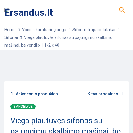
Home
Vonios kambario įranga
Sifonai, trapai ir latakai
Sifonai
Viega plautuvės sifonas su pajungimu skalbimo
mašinai, be ventilio 1 1/2 x 40
-5%
POPULIARU
Ankstesnis produktas
Kitas produktas
SANDELYJE
Viega plautuvės sifonas su
pajungimu skalbimo mašinai, be