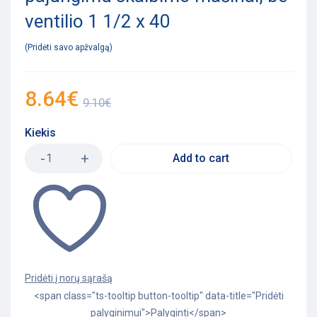
ventilio 1 1/2 x 40
Pridėti savo apžvalgą
8.64
€
9.10
€
Kiekis
Add to cart
<span class="ts-tooltip button-tooltip" data-title="Pridėti
palyginimui">Palyginti</span>