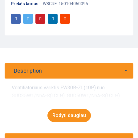
Prekės kodas:
W8GRE-150104060095
Description
Ventiliatoriaus variklis FW30R-ZL(10P) nuo
GUD35W1/NhA-S(LCLH), GUD50W1/NhA-S(LCLH)
Rodyti daugiau