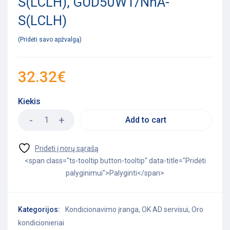
S(LCLH), GUD50W1/NhA-
S(LCLH)
Pridėti savo apžvalgą
32.32
€
Kiekis
Add to cart
<span class="ts-tooltip button-tooltip" data-title="Pridėti
palyginimui">Palyginti</span>
Kategorijos:
Kondicionavimo įranga
,
OK AD servisui
,
Oro
kondicionieriai