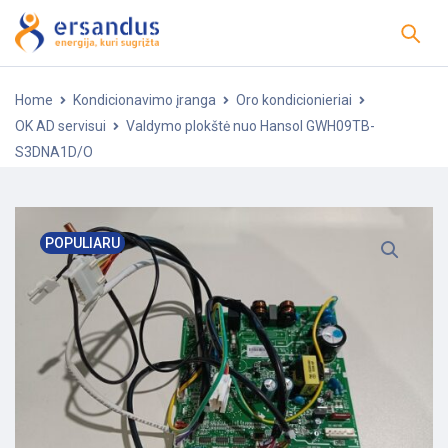
Home
Kondicionavimo įranga
Oro kondicionieriai
OK AD servisui
Valdymo plokštė nuo Hansol GWH09TB-
S3DNA1D/O
POPULIARU