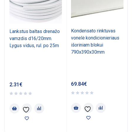
Kondensato rinktuvas
Lankstus baltas drenažo
vonelė kondicionieriaus
vamzdis d16/20mm.
išoriniam blokui
Lygus vidus, rul. po 25m
790x390x30mm
69.84
€
2.31
€