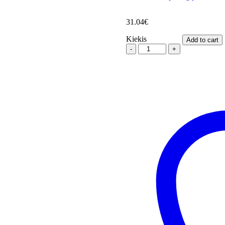
31.04
€
Kiekis
Add to cart
Valdymo
plokštė
nuo
GWH24AGD-
K6DNA1C/I
M871F2MJ
quantity