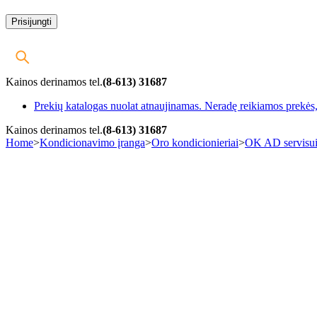
Kainos derinamos tel.
(8-613) 31687
Prekių katalogas nuolat atnaujinamas. Neradę reikiamos prekės, 
Kainos derinamos tel.
(8-613) 31687
Home
>
Kondicionavimo įranga
>
Oro kondicionieriai
>
OK AD servisu