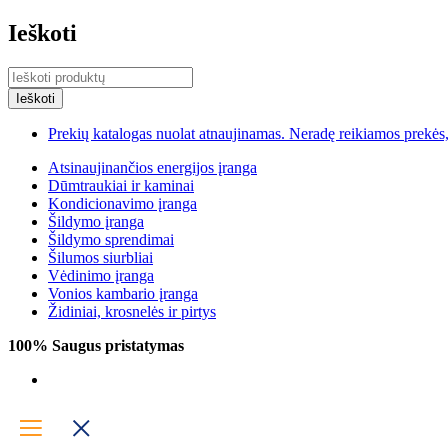
Ieškoti
Prekių katalogas nuolat atnaujinamas. Neradę reikiamos prekės, 
Atsinaujinančios energijos įranga
Dūmtraukiai ir kaminai
Kondicionavimo įranga
Šildymo įranga
Šildymo sprendimai
Šilumos siurbliai
Vėdinimo įranga
Vonios kambario įranga
Židiniai, krosnelės ir pirtys
100% Saugus pristatymas