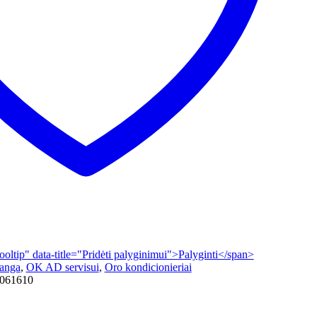
tooltip" data-title="Pridėti palyginimui">Palyginti</span>
ranga
,
OK AD servisui
,
Oro kondicionieriai
061610