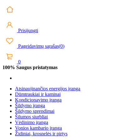
Prisijungti
Pageidavimų sąrašas
(
0
)
0
100% Saugus pristatymas
Atsinaujinančios energijos įranga
Dūmtraukiai ir kaminai
Kondicionavimo įranga
Šildymo įranga
Šildymo sprendimai
Šilumos siurbliai
Vėdinimo įranga
Vonios kambario įranga
Židiniai, krosnelės ir pirtys