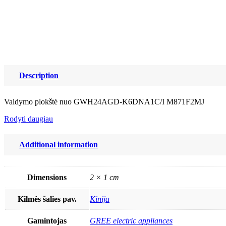
Description
Valdymo plokštė nuo GWH24AGD-K6DNA1C/I M871F2MJ
Rodyti daugiau
Additional information
Dimensions
2 × 1 cm
Kilmės šalies pav.
Kinija
Gamintojas
GREE electric appliances