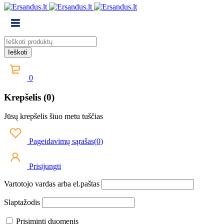
0
Krepšelis (0)
Jūsų krepšelis šiuo metu tuščias
Pageidavimų sąrašas
(
0
)
Prisijungti
Vartotojo vardas arba el.paštas
Slaptažodis
Prisiminti duomenis