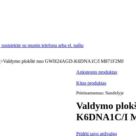
susisiekite su mumis telefonu arba el. paštu
i
>
Valdymo plokštė nuo GWH24AGD-K6DNA1C/I M871F2MJ
Ankstesnis produktas
Kitas produktas
Prieinamumas:
Sandelyje
Valdymo plo
K6DNA1C/I 
Pridėti savo apžvalgą