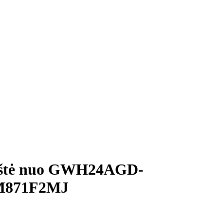
kštė nuo GWH24AGD-
M871F2MJ