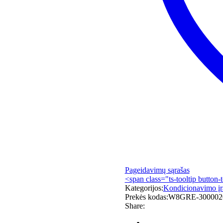
Pageidavimų sąrašas
<span class="ts-tooltip button-
Kategorijos:
Kondicionavimo į
Prekės kodas:
W8GRE-300002
Share: