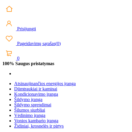
Prisijungti
Pageidavimų sąrašas
(
0
)
0
100% Saugus pristatymas
Atsinaujinančios energijos įranga
Dūmtraukiai ir kaminai
Kondicionavimo įranga
Šildymo įranga
Šildymo sprendimai
Šilumos siurbliai
Vėdinimo įranga
Vonios kambario įranga
Židiniai, krosnelės ir pirtys