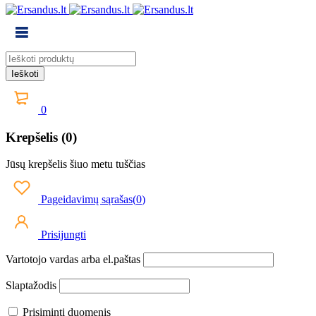
0
Krepšelis (0)
Jūsų krepšelis šiuo metu tuščias
Pageidavimų sąrašas
(
0
)
Prisijungti
Vartotojo vardas arba el.paštas
Slaptažodis
Prisiminti duomenis