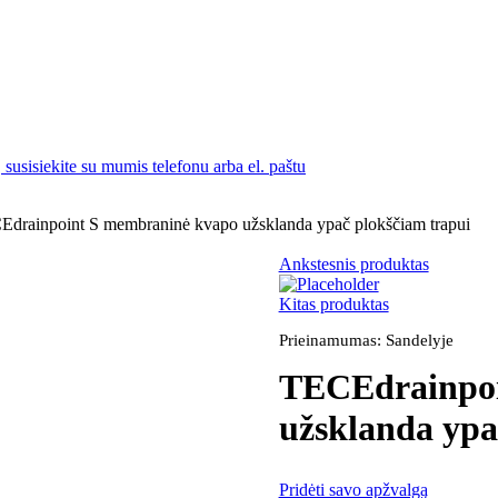
susisiekite su mumis telefonu arba el. paštu
drainpoint S membraninė kvapo užsklanda ypač plokščiam trapui
Ankstesnis produktas
Kitas produktas
Prieinamumas:
Sandelyje
TECEdrainpoi
užsklanda ypa
Pridėti savo apžvalgą