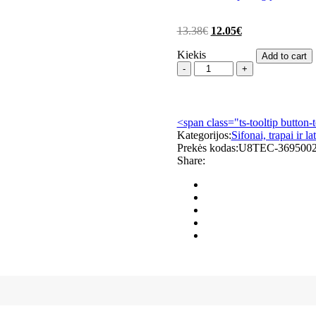
13.38
€
12.05
€
Kiekis
Add to cart
TECEdrainpoint
S
membraninė
kvapo
užsklanda
<span class="ts-tooltip button-
ypač
Kategorijos:
Sifonai, trapai ir la
plokščiam
Prekės kodas:
U8TEC-369500
trapui
Share:
quantity