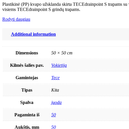
Plastikinė (PP) kvapo užsklanda skirta TECEdrainpoint S trapams s
visiems TECEdrainpoint S grindų trapams.
Rodyti daugiau
Additional information
Dimensions
50 × 50 cm
Kilmės šalies pav.
Vokietija
Gamintojas
Tece
Tipas
Kita
Spalva
juoda
Pagaminta iš
50
Aukštis, mm
50