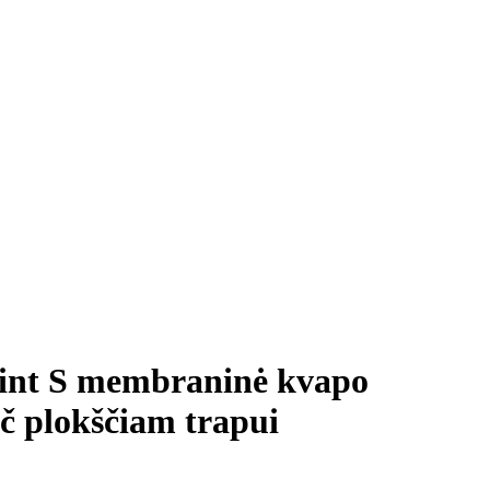
nt S membraninė kvapo
č plokščiam trapui