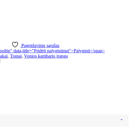
Pageidavimų sąrašas
tooltip" data-title="Pridėti palyginimui">Palyginti</span>
takai
,
Trapai
,
Vonios kambario įranga
2