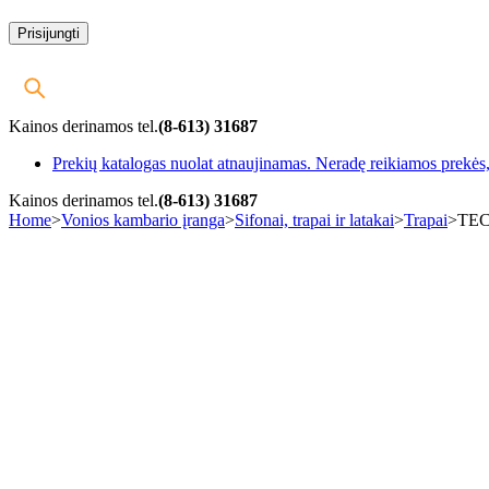
Kainos derinamos tel.
(8-613) 31687
Prekių katalogas nuolat atnaujinamas. Neradę reikiamos prekės, 
Kainos derinamos tel.
(8-613) 31687
Home
>
Vonios kambario įranga
>
Sifonai, trapai ir latakai
>
Trapai
>
TECE
-10%