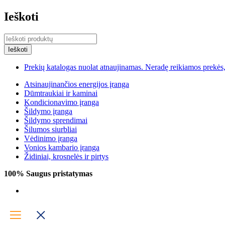
Ieškoti
Prekių katalogas nuolat atnaujinamas. Neradę reikiamos prekės, 
Atsinaujinančios energijos įranga
Dūmtraukiai ir kaminai
Kondicionavimo įranga
Šildymo įranga
Šildymo sprendimai
Šilumos siurbliai
Vėdinimo įranga
Vonios kambario įranga
Židiniai, krosnelės ir pirtys
100% Saugus pristatymas