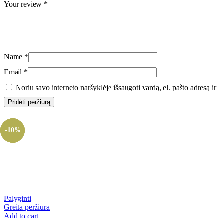
Your review
*
Name
*
Email
*
Noriu savo interneto naršyklėje išsaugoti vardą, el. pašto adresą ir 
-10%
-10%
-10%
Palyginti
Greita peržiūra
Add to cart