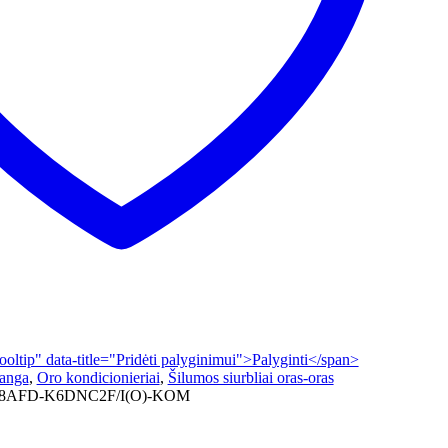
tooltip" data-title="Pridėti palyginimui">Palyginti</span>
ranga
,
Oro kondicionieriai
,
Šilumos siurbliai oras-oras
AFD-K6DNC2F/I(O)-KOM