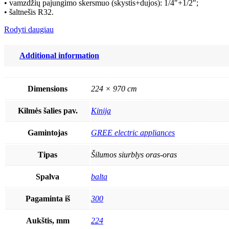
• vamzdžių pajungimo skersmuo (skystis+dujos): 1/4″+1/2″;
• šaltnešis R32.
Rodyti daugiau
Additional information
Dimensions
224 × 970 cm
Kilmės šalies pav.
Kinija
Gamintojas
GREE electric appliances
Tipas
Šilumos siurblys oras-oras
Spalva
balta
Pagaminta iš
300
Aukštis, mm
224