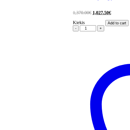
1,370.00
€
1,027.50
€
Kiekis
Add to cart
Šilumos
siurblys
oras-
oras
Gree
Lomo
Nordic
5,2/5,6kW,
su
Wifi
quantity