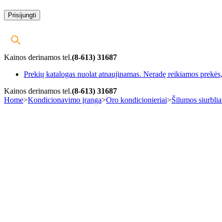
Kainos derinamos tel.
(8-613) 31687
Prekių katalogas nuolat atnaujinamas. Neradę reikiamos prekės, 
Kainos derinamos tel.
(8-613) 31687
Home
>
Kondicionavimo įranga
>
Oro kondicionieriai
>
Šilumos siurblia
-25%