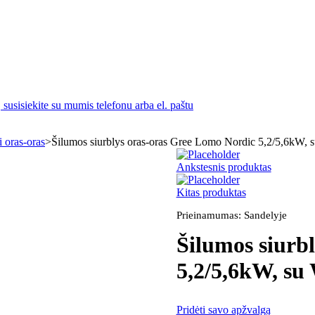
susisiekite su mumis telefonu arba el. paštu
i oras-oras
>
Šilumos siurblys oras-oras Gree Lomo Nordic 5,2/5,6kW, s
Ankstesnis produktas
Kitas produktas
Prieinamumas:
Sandelyje
Šilumos siurb
5,2/5,6kW, su 
Pridėti savo apžvalgą