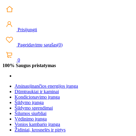
Prisijungti
Pageidavimų sąrašas
(
0
)
0
100% Saugus pristatymas
Atsinaujinančios energijos įranga
Dūmtraukiai ir kaminai
Kondicionavimo įranga
Šildymo įranga
Šildymo sprendimai
Šilumos siurbliai
Vėdinimo įranga
Vonios kambario įranga
Židiniai, krosnelės ir pirtys