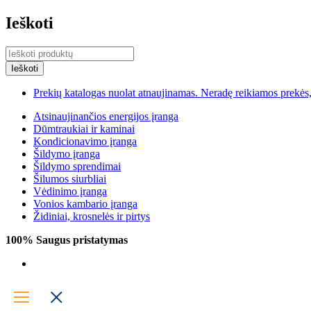
Ieškoti
Prekių katalogas nuolat atnaujinamas. Neradę reikiamos prekės, 
Atsinaujinančios energijos įranga
Dūmtraukiai ir kaminai
Kondicionavimo įranga
Šildymo įranga
Šildymo sprendimai
Šilumos siurbliai
Vėdinimo įranga
Vonios kambario įranga
Židiniai, krosnelės ir pirtys
100% Saugus pristatymas