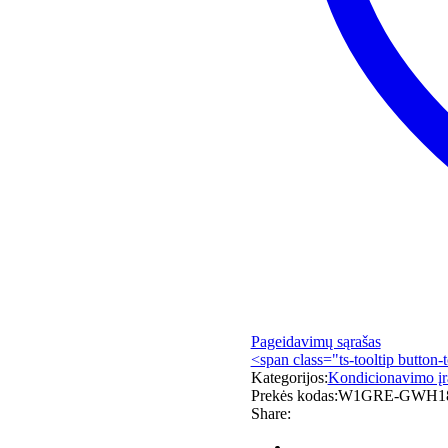
Pageidavimų sąrašas
<span class="ts-tooltip button-
Kategorijos:
Kondicionavimo į
Prekės kodas:
W1GRE-GWH18
Share: