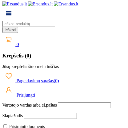
0
Krepšelis (0)
Jūsų krepšelis šiuo metu tuščias
Pageidavimų sąrašas
(
0
)
Prisijungti
Vartotojo vardas arba el.paštas
Slaptažodis
Prisiminti duomenis