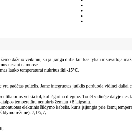
 žemo dažnio veikimu, su ja įranga dirba kur kas tyliau ir suvartoja maži
tymus nesant namuose.
mas lauko temperatūrai nukritus
iki -15°C.
ioje yra padėtas pultelis. Jame integruotas jutiklis perduoda vidinei dali
entiliatorius veikia tol, kol išgarina drėgmę. Todėl vidinėje dalyje nesika
 patalpos temperatūra nenukris žemiau +8 laipsnių.
sumontuotas elektrinis šildymo kabelis, kuris įsijungia prie žemų tempera
ildymo režime): 7,1/5,7;
h;