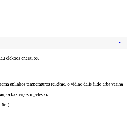
au elektros energijos.
ai esamą aplinkos temperatūros reikšmę, o vidinė dalis šildo arba vėsina
upia bakterijos ir pelėsiai;
tūrų);