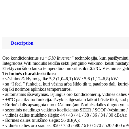
Description
Oro kondicionierius su
“G10 Inverter”
technologija, kuri pasižyminti
Integruotas Wifi modulis leidžia sekti įrenginio veikimo, keisti nusta
Efektyviai šildo lauko temperatūrai nukritus
iki -25°C.
Vėsinimas gali
Techninės charakteristikos:
• vėsinimo/šildymo galia: 5,2 (1,0–6,1) kW / 5,6 (1,12–6,8) kW;
• su “I feel ” funkcija, kuri vėsina arba šildo tik tą patalpos dalį, kur
orą iki norimos aplinkos temperatūros.
• automatinis išsivalymas. Išjungus oro kondicionierių, vidinės dalies v
• +8°C palaikymo funkcija. Išvykus ilgesniam laikui būsite tikri, kad
• išorinė dalis apsaugota nuo užšalimo (ant išorinės dalies dugno yra 
• sezoninis naudingo veikimo koeficientas SEER / SCOP (vėsinimo / š
• vidinės dalies triukšmo slėgis: 44 / 43 / 41 / 38 / 36 / 34 / 30 dB(A);
• išorinės dalies triukšmo slėgis: 56 dB(A);
• vidinės dalies oro srautas: 850 / 750 / 680 / 610 / 570 / 520 / 460 m³/