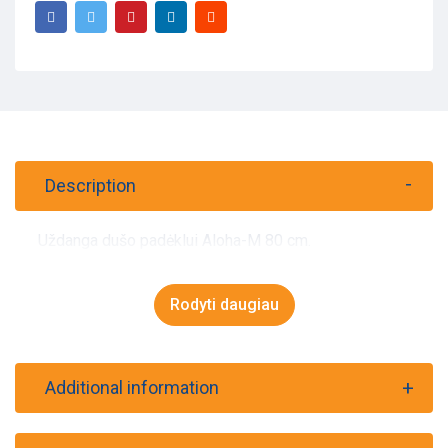
Description
Uždanga dušo padėklui Aloha-M 80 cm.
Rodyti daugiau
Additional information