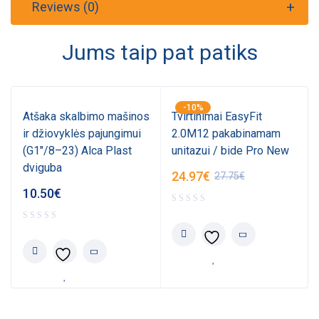
Reviews (0)
Jums taip pat patiks
-10%
Atšaka skalbimo mašinos
Tvirtinimai EasyFit
ir džiovyklės pajungimui
2.0M12 pakabinamam
(G1"/8–23) Alca Plast
unitazui / bide Pro New
dviguba
24.97
€
27.75
€
10.50
€