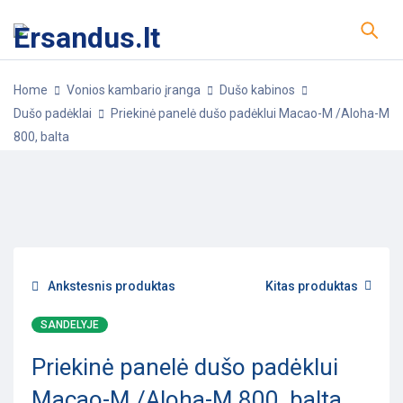
Home
Vonios kambario įranga
Dušo kabinos
Dušo padėklai
Priekinė panelė dušo padėklui Macao-M /Aloha-M
800, balta
-10%
POPULIARU
Ankstesnis produktas
Kitas produktas
SANDELYJE
Priekinė panelė dušo padėklui
Macao-M /Aloha-M 800, balta