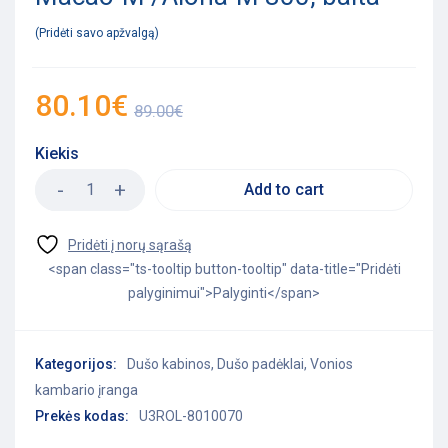
Pridėti savo apžvalgą
80.10
€
89.00
€
Kiekis
Add to cart
<span class="ts-tooltip button-tooltip" data-title="Pridėti
palyginimui">Palyginti</span>
Kategorijos:
Dušo kabinos
,
Dušo padėklai
,
Vonios
kambario įranga
Prekės kodas:
U3ROL-8010070