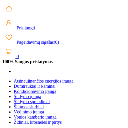
Prisijungti
Pageidavimų sąrašas
(
0
)
0
100% Saugus pristatymas
Atsinaujinančios energijos įranga
Dūmtraukiai ir kaminai
Kondicionavimo įranga
Šildymo įranga
Šildymo sprendimai
Šilumos siurbliai
Vėdinimo įranga
Vonios kambario įranga
Židiniai, krosnelės ir pirtys