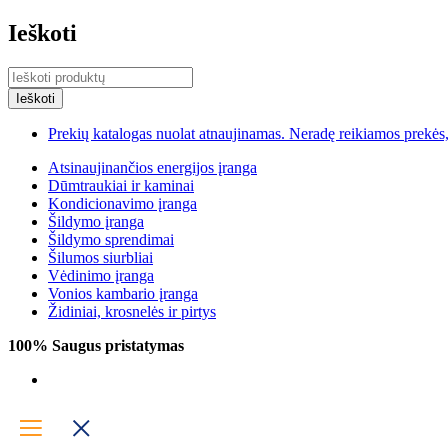
Ieškoti
Prekių katalogas nuolat atnaujinamas. Neradę reikiamos prekės, 
Atsinaujinančios energijos įranga
Dūmtraukiai ir kaminai
Kondicionavimo įranga
Šildymo įranga
Šildymo sprendimai
Šilumos siurbliai
Vėdinimo įranga
Vonios kambario įranga
Židiniai, krosnelės ir pirtys
100% Saugus pristatymas