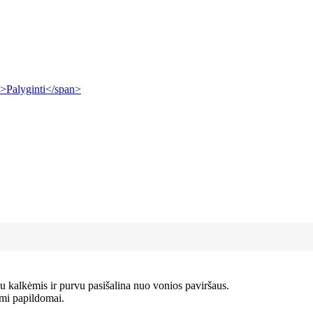
i">Palyginti</span>
su kalkėmis ir purvu pasišalina nuo vonios paviršaus.
mi papildomai.