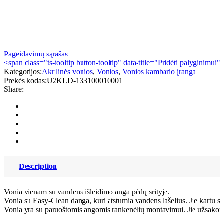
Pageidavimų sąrašas
<span class="ts-tooltip button-tooltip" data-title="Pridėti palyginimu
Kategorijos:
Akrilinės vonios
,
Vonios
,
Vonios kambario įranga
Prekės kodas:
U2KLD-133100010001
Share:
Description
Vonia vienam su vandens išleidimo anga pėdų srityje.
Vonia su Easy-Clean danga, kuri atstumia vandens lašelius. Jie kartu 
Vonia yra su paruoštomis angomis rankenėlių montavimui. Jie užsako