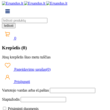
0
Krepšelis (0)
Jūsų krepšelis šiuo metu tuščias
Pageidavimų sąrašas
(
0
)
Prisijungti
Vartotojo vardas arba el.paštas
Slaptažodis
Prisiminti duomenis