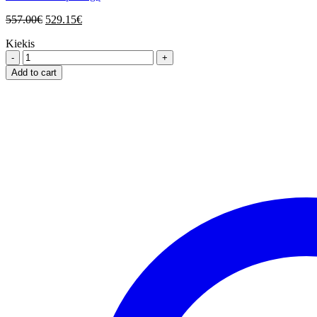
557.00
€
529.15
€
Kiekis
Plieninė
vonia
Add to cart
Kaldewei
Saniform
Plus
STAR
150x70
su
angomis
rankenėlėm
quantity