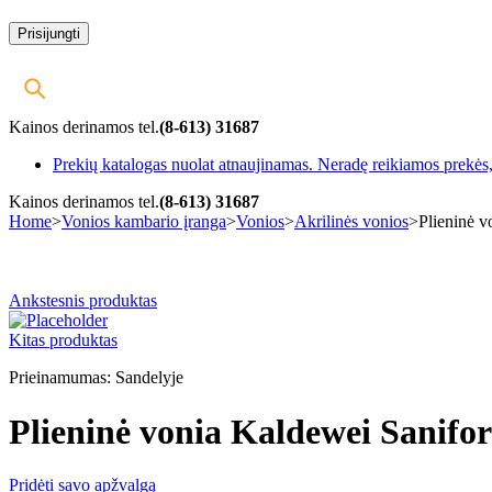
Kainos derinamos tel.
(8-613) 31687
Prekių katalogas nuolat atnaujinamas. Neradę reikiamos prekės, 
Kainos derinamos tel.
(8-613) 31687
Home
>
Vonios kambario įranga
>
Vonios
>
Akrilinės vonios
>
Plieninė 
-5%
Ankstesnis produktas
Kitas produktas
Prieinamumas:
Sandelyje
Plieninė vonia Kaldewei Sanif
Pridėti savo apžvalgą